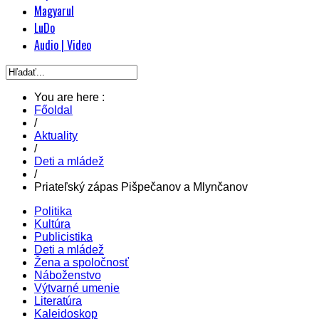
Magyarul
LuDo
Audio | Video
You are here :
Főoldal
/
Aktuality
/
Deti a mládež
/
Priateľský zápas Pišpečanov a Mlynčanov
Politika
Kultúra
Publicistika
Deti a mládež
Žena a spoločnosť
Náboženstvo
Výtvarné umenie
Literatúra
Kaleidoskop