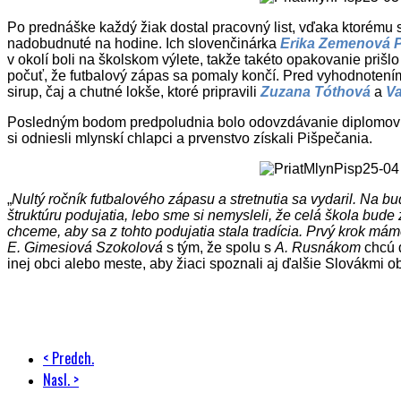
Po prednáške každý žiak dostal pracovný list, vďaka ktorému 
nadobudnuté na hodine. Ich slovenčinárka
Erika Zemenová 
v okolí boli na školskom výlete, takže takéto opakovanie priš
počuť, že futbalový zápas sa pomaly končí. Pred vyhodnotení
sirup, čaj a chutné lokše, ktoré pripravili
Zuzana Tóthová
a
Va
Posledným bodom predpoludnia bolo odovzdávanie diplomov a
si odniesli mlynskí chlapci a prvenstvo získali Pišpečania.
„
Nultý ročník futbalového zápasu a stretnutia sa vydaril. Na b
štruktúru podujatia, lebo sme si nemysleli, že celá škola bu
chceme, aby sa z tohto podujatia stala tradícia. Prvý krok má
E. Gimesiová Szokolová
s tým, že spolu s
A. Rusnákom
chcú d
inej obci alebo meste, aby žiaci spoznali aj ďalšie Slovákmi 
< Predch.
Nasl. >