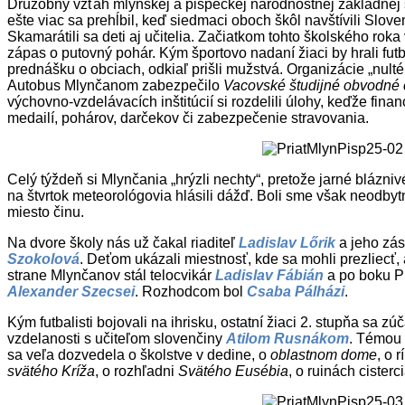
Družobný vzťah mlynskej a pišpeckej národnostnej základnej š
ešte viac sa prehĺbil, keď siedmaci oboch škôl navštívili Slo
Skamarátili sa deti aj učitelia. Začiatkom tohto školského roka
zápas o putovný pohár. Kým športovo nadaní žiaci by hrali futba
prednášku o obciach, odkiaľ prišli mužstvá. Organizácie „nulté
Autobus Mlynčanom zabezpečilo
Vacovské študijné obvodné
výchovno-vzdelávacích inštitúcií si rozdelili úlohy, keďže fin
medailí, pohárov, darčekov či zabezpečenie stravovania.
Celý týždeň si Mlynčania „hrýzli nechty“, pretože jarné blázn
na štvrtok meteorológovia hlásili dážď. Boli sme však neodbytn
miesto činu.
Na dvore školy nás už čakal riaditeľ
Ladislav Lőrik
a jeho zá
Szokolová
. Deťom ukázali miestnosť, kde sa mohli prezliecť,
strane Mlynčanov stál telocvikár
Ladislav Fábián
a po boku Pi
Alexander Szecsei
. Rozhodcom bol
Csaba Pálházi
.
Kým futbalisti bojovali na ihrisku, ostatní žiaci 2. stupňa sa zú
vzdelanosti s učiteľom slovenčiny
Atilom Rusnákom
. Témou 
sa veľa dozvedela o školstve v dedine, o
oblastnom dome
, o 
svätého Kríža
, o rozhľadni
Svätého
Eusébia
, o ruinách cister