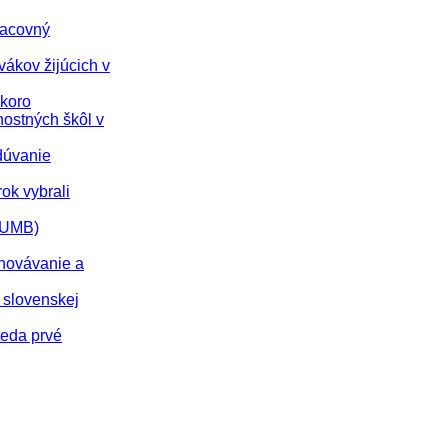
racovný
vákov žijúcich v
skoro
nostných škôl v
dúvanie
rok vybrali
 (UMB)
chovávanie a
 slovenskej
teda prvé