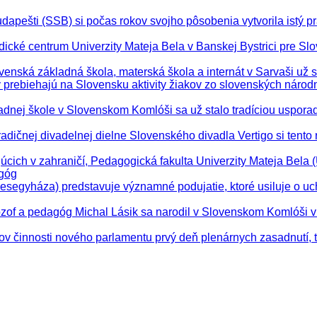
apešti (SSB) si počas rokov svojho pôsobenia vytvorila istý p
dické centrum Univerzity Mateja Bela v Banskej Bystrici pre Slo
ovenská základná škola, materská škola a internát v Sarvaši už 
y prebiehajú na Slovensku aktivity žiakov zo slovenských národ
ladnej škole v Slovenskom Komlóši sa už stalo tradíciou uspora
tradičnej divadelnej dielne Slovenského divadla Vertigo si tento 
júcich v zahraničí, Pedagogická fakulta Univerzity Mateja Bela
agóg
esegyháza) predstavuje významné podujatie, ktoré usiluje o u
lozof a pedagóg Michal Lásik sa narodil v Slovenskom Komlóši v
ov činnosti nového parlamentu prvý deň plenárnych zasadnutí, 