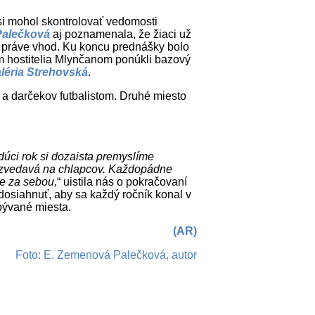
si mohol skontrolovať vedomosti
Palečková
aj poznamenala, že žiaci už
lo práve vhod. Ku koncu prednášky bolo
m hostitelia Mlynčanom ponúkli bazový
léria Strehovská
.
 darčekov futbalistom. Druhé miesto
udúci rok si dozaista premyslíme
de zvedavá na chlapcov. Každopádne
me za sebou,
“ uistila nás o pokračovaní
osiahnuť, aby sa každý ročník konal v
obývané miesta.
(AR)
Foto: E. Zemenová Palečková, autor