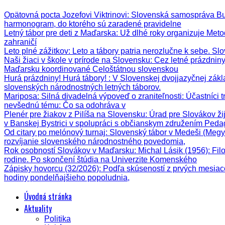
Opätovná pocta Jozefovi Viktrinovi
: Slovenská samospráva Bud
harmonogram, do ktorého sú zaradené pravidelne
Letný tábor pre deti z Maďarska
: Už dlhé roky organizuje Meto
zahraničí
Leto plné zážitkov
: Leto a tábory patria nerozlučne k sebe. Sl
Naši žiaci v škole v prírode na Slovensku
: Cez letné prázdnin
Maďarsku koordinované Celoštátnou slovenskou
Hurá prázdniny! Hurá tábory!
: V Slovenskej dvojjazyčnej zák
slovenských národnostných letných táborov.
Mariposa: Silná divadelná výpoveď o zraniteľnosti
: Účastníci 
nevšednú tému: Čo sa odohráva v
Plenér pre žiakov z Pilíša na Slovensku
: Úrad pre Slovákov ži
v Banskej Bystrici v spolupráci s občianskym združením Ped
Od citary po melónový turnaj
: Slovenský tábor v Medeši (Megy
rozvíjanie slovenského národnostného povedomia,
Rok osobností Slovákov v Maďarsku: Michal Lásik (1956)
: Fi
rodine. Po skončení štúdia na Univerzite Komenského
Zápisky hovorcu (32/2026)
: Podľa skúseností z prvých mesiac
hodiny pondelňajšieho popoludnia,
Úvodná stránka
Aktuality
Politika