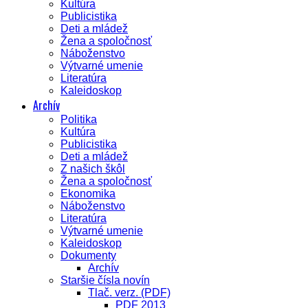
Kultúra
Publicistika
Deti a mládež
Žena a spoločnosť
Náboženstvo
Výtvarné umenie
Literatúra
Kaleidoskop
Archív
Politika
Kultúra
Publicistika
Deti a mládež
Z našich škôl
Žena a spoločnosť
Ekonomika
Náboženstvo
Literatúra
Výtvarné umenie
Kaleidoskop
Dokumenty
Archív
Staršie čísla novín
Tlač. verz. (PDF)
PDF 2013