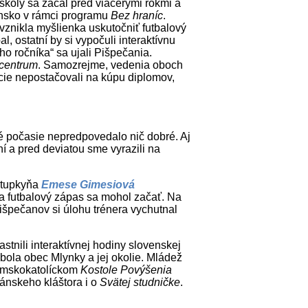
koly sa začal pred viacerými rokmi a
vensko v rámci programu
Bez hraníc
.
 vznikla myšlienka uskutočniť futbalový
l, ostatní by si vypočuli interaktívnu
ho ročníka“ sa ujali Pišpečania.
 centrum
. Samozrejme, vedenia oboch
ancie nepostačovali na kúpu diplomov,
ivé počasie nepredpovedalo nič dobré. Aj
í a pred deviatou sme vyrazili na
stupkyňa
Emese Gimesiová
 a futbalový zápas sa mohol začať. Na
špečanov si úlohu trénera vychutnal
častnili interaktívnej hodiny slovenskej
bola obec Mlynky a jej okolie. Mládež
rímskokatolíckom
Kostole Povýšenia
ciánskeho kláštora i o
Svätej studničke
.