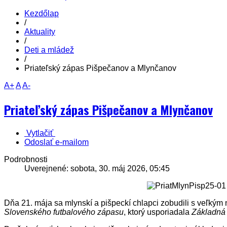
Kezdőlap
/
Aktuality
/
Deti a mládež
/
Priateľský zápas Pišpečanov a Mlynčanov
A+
A
A-
Priateľský zápas Pišpečanov a Mlynčanov
Vytlačiť
Odoslať e-mailom
Podrobnosti
Uverejnené: sobota, 30. máj 2026, 05:45
Dňa 21. mája sa mlynskí a pišpeckí chlapci zobudili s veľkým
Slovenského futbalového zápasu
, ktorý usporiadala
Základná 