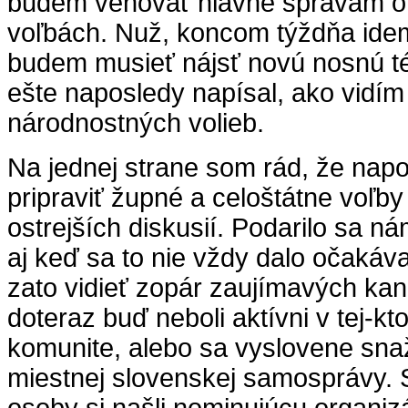
budem venovať hlavne správam o b
voľbách. Nuž, koncom týždňa idem
budem musieť nájsť novú nosnú t
ešte naposledy napísal, ako vidím
národnostných volieb.
Na jednej strane som rád, že nap
pripraviť župné a celoštátne voľby
ostrejších diskusií. Podarilo sa n
aj keď sa to nie vždy dalo očakáva
zato vidieť zopár zaujímavých kand
doteraz buď neboli aktívni v tej-kt
komunite, alebo sa vyslovene snaž
miestnej slovenskej samosprávy. S