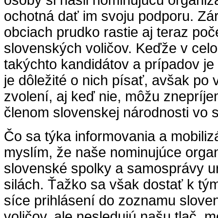
osoby si našli nominujúcu organizá
ochotná dať im svoju podporu. Zá
obciach prudko rastie aj teraz poč
slovenských voličov. Keďže v cel
takýchto kandidátov a prípadov je
je dôležité o nich písať, avšak po
zvolení, aj keď nie, môžu znepríje
členom slovenskej národnosti vo s
Čo sa týka informovania a mobilizá
myslím, že naše nominujúce organi
slovenské spolky a samosprávy uro
silách. Ťažko sa však dostať k tým
síce prihlásení do zoznamu slov
voličov, ale nesledujú našu tlač, 