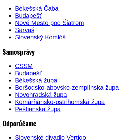
Békešská Čaba
Budapešť
Nové Mesto pod Šiatrom
Sarvaš
Slovenský Komlóš
Samosprávy
CSSM
Budapešť
Békešská župa
Boršodsko-abovsko-zemplínska župa
Novohradská župa
Komárňansko-ostrihomská župa
Peštianska župa
Odporúčame
Slovenské divadlo Vertigo