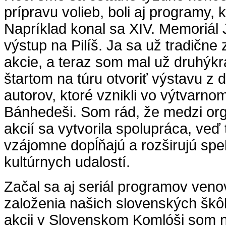
prípravu volieb, boli aj programy, k
Napríklad konal sa XIV. Memoriál 
výstup na Pilíš. Ja sa už tradične
akcie, a teraz som mal už druhýk
štartom na túru otvoriť výstavu z 
autorov, ktoré vznikli vo výtvarn
Bánhedeši. Som rád, že medzi or
akcií sa vytvorila spolupráca, veď 
vzájomne dopĺňajú a rozširujú sp
kultúrnych udalostí.
Začal sa aj seriál programov veno
založenia našich slovenských škôl.
akcii v Slovenskom Komlóši som n