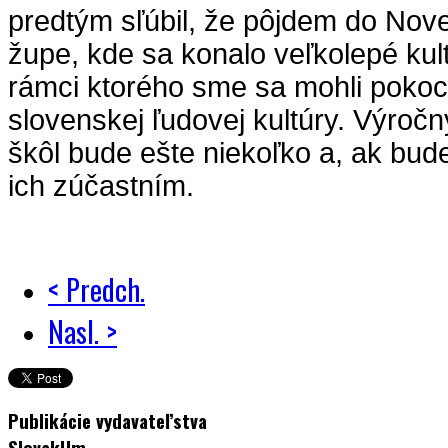
predtým sľúbil, že pôjdem do Nov
župe, kde sa konalo veľkolepé kult
rámci ktorého sme sa mohli pokoch
slovenskej ľudovej kultúry. Výročn
škôl bude ešte niekoľko a, ak bu
ich zúčastním.
< Predch.
Nasl. >
Publikácie vydavateľstva
SlovakUm