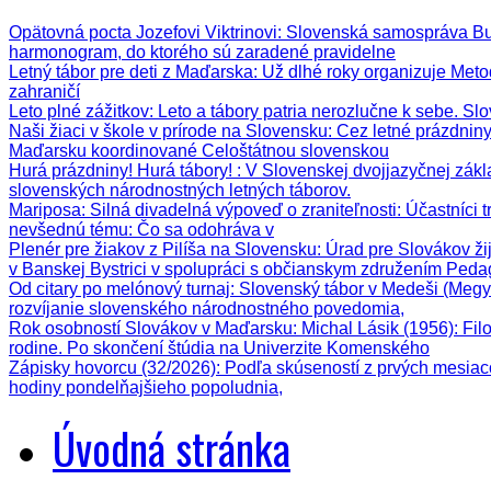
Opätovná pocta Jozefovi Viktrinovi
: Slovenská samospráva Bud
harmonogram, do ktorého sú zaradené pravidelne
Letný tábor pre deti z Maďarska
: Už dlhé roky organizuje Meto
zahraničí
Leto plné zážitkov
: Leto a tábory patria nerozlučne k sebe. Sl
Naši žiaci v škole v prírode na Slovensku
: Cez letné prázdnin
Maďarsku koordinované Celoštátnou slovenskou
Hurá prázdniny! Hurá tábory!
: V Slovenskej dvojjazyčnej zák
slovenských národnostných letných táborov.
Mariposa: Silná divadelná výpoveď o zraniteľnosti
: Účastníci 
nevšednú tému: Čo sa odohráva v
Plenér pre žiakov z Pilíša na Slovensku
: Úrad pre Slovákov ži
v Banskej Bystrici v spolupráci s občianskym združením Ped
Od citary po melónový turnaj
: Slovenský tábor v Medeši (Megy
rozvíjanie slovenského národnostného povedomia,
Rok osobností Slovákov v Maďarsku: Michal Lásik (1956)
: Fi
rodine. Po skončení štúdia na Univerzite Komenského
Zápisky hovorcu (32/2026)
: Podľa skúseností z prvých mesiac
hodiny pondelňajšieho popoludnia,
Úvodná stránka