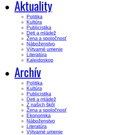
Aktuality
Politika
Kultúra
Publicistika
Deti a mládež
Žena a spoločnosť
Náboženstvo
Výtvarné umenie
Literatúra
Kaleidoskop
Archív
Politika
Kultúra
Publicistika
Deti a mládež
Z našich škôl
Žena a spoločnosť
Ekonomika
Náboženstvo
Literatúra
Výtvarné umenie