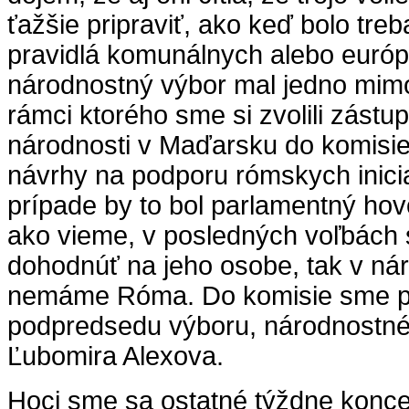
ťažšie pripraviť, ako keď bolo treb
pravidlá komunálnych alebo európ
národnostný výbor mal jedno mimo
rámci ktorého sme si zvolili zástu
národnosti v Maďarsku do komisie,
návrhy na podporu rómskych inici
prípade by to bol parlamentný ho
ako vieme, v posledných voľbách
dohodnúť na jeho osobe, tak v n
nemáme Róma. Do komisie sme pr
podpredsedu výboru, národnostn
Ľubomira Alexova.
Hoci sme sa ostatné týždne konce