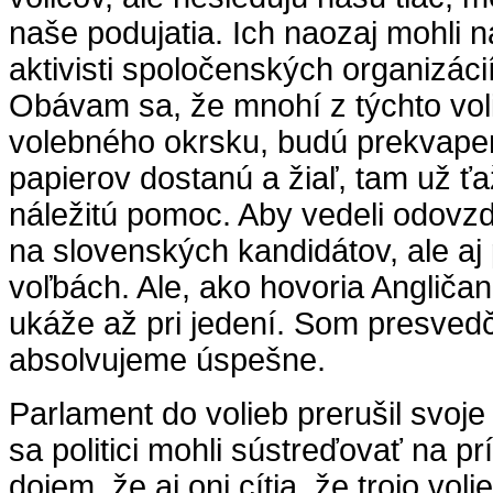
naše podujatia. Ich naozaj mohli ná
aktivisti spoločenských organizáci
Obávam sa, že mnohí z týchto vol
volebného okrsku, budú prekvapen
papierov dostanú a žiaľ, tam už ť
náležitú pomoc. Aby vedeli odovzd
na slovenských kandidátov, ale aj
voľbách. Ale, ako hovoria Angličan
ukáže až pri jedení. Som presvedče
absolvujeme úspešne.
Parlament do volieb prerušil svoje
sa politici mohli sústreďovať na p
dojem, že aj oni cítia, že trojo vol