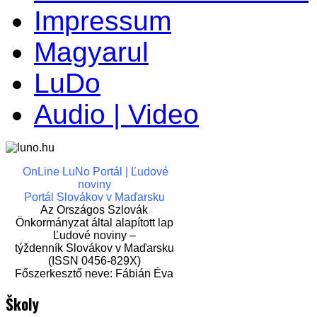
Impressum
Magyarul
LuDo
Audio | Video
OnLine LuNo Portál | Ľudové
noviny
Portál Slovákov v Maďarsku
Az Országos Szlovák
Önkormányzat által alapított lap
Ľudové noviny –
týždenník Slovákov v Maďarsku
(ISSN 0456-829X)
Főszerkesztő neve: Fábián Éva
Školy