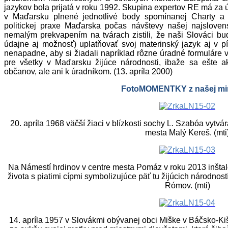
jazykov bola prijatá v roku 1992. Skupina expertov RE má za 
v Maďarsku plnené jednotlivé body spomínanej Charty a e
politickej praxe Maďarska počas návštevy našej najsloven
nemalým prekvapením na tvárach zistili, že naši Slováci bu
údajne aj možnosť) uplatňovať svoj materinský jazyk aj v p
nenapadne, aby si žiadali napríklad rôzne úradné formuláre v
pre všetky v Maďarsku žijúce národnosti, ibaže sa ešte a
občanov, ale ani k úradníkom. (13. apríla 2000)
FotoMOMENTKY z našej min
20. apríla 1968 väčší žiaci v blízkosti sochy L. Szabóa vytv
mesta Malý Kereš. (mti
Na Námestí hrdinov v centre mesta Pomáz v roku 2013 inštal
života s piatimi cípmi symbolizujúce päť tu žijúcich národno
Rómov. (mti)
14. apríla 1957 v Slovákmi obývanej obci Miške v Báčsko-K