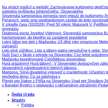
Na vlnách tradícií a melódií
: Zachovávanie kultúrneho dedičstva
ústrednú myšlienku tohtoročného „Slovenského
Slovenská samospráva priniesla nový impulz do kultúrneho ži
Peťanoch, preto sme prednedávnom zavítali do tejto novohrad
V zrkadle času (33/2026)
: Pred 50 rokmi: Maturanti V. Petőfi
gymnáziu
Opätovná pocta Jozefovi Viktrinovi
: Slovenská samospráva Bud
harmonogram, do ktorého sú zaradené pravidelne
Letný tábor pre deti z Maďarska
: Už dlhé roky organizuje Meto
zahraničí
Leto plné zážitkov
: Leto a tábory patria nerozlučne k sebe. Sl
Naši žiaci v škole v prírode na Slovensku
: Cez letné prázdnin
Maďarsku koordinované Celoštátnou slovenskou
Hurá prázdniny! Hurá tábory!
: V Slovenskej dvojjazyčnej zák
slovenských národnostných letných táborov.
Mariposa: Silná divadelná výpoveď o zraniteľnosti
: Účastníci 
nevšednú tému: Čo sa odohráva v
Plenér pre žiakov z Pilíša na Slovensku
: Úrad pre Slovákov ži
v Banskej Bystrici v spolupráci s občianskym združením Ped
Úvodná stránka
Aktuality
Politika