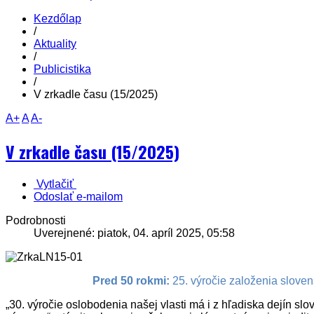
Kezdőlap
/
Aktuality
/
Publicistika
/
V zrkadle času (15/2025)
A+
A
A-
V zrkadle času (15/2025)
Vytlačiť
Odoslať e-mailom
Podrobnosti
Uverejnené: piatok, 04. apríl 2025, 05:58
Pred 50 rokmi:
25. výročie založenia sloven
„30. výročie oslobodenia našej vlasti má i z hľadiska dejín sl