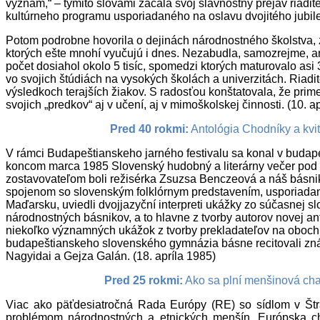
význam,“ – týmito slovami začala svoj slávnostný prejav riad
kultúrneho programu usporiadaného na oslavu dvojitého jubil
Potom podrobne hovorila o dejinách národnostného školstva, 
ktorých ešte mnohí vyučujú i dnes. Nezabudla, samozrejme, ani
počet dosiahol okolo 5 tisíc, spomedzi ktorých maturovalo as
vo svojich štúdiách na vysokých školách a univerzitách. Riadit
výsledkoch terajších žiakov. S radosťou konštatovala, že prim
svojich „predkov“ aj v učení, aj v mimoškolskej činnosti. (10. a
Pred 40 rokmi:
Antológia Chodníky a kvi
V rámci Budapeštianskeho jarného festivalu sa konal v buda
koncom marca 1985 Slovenský hudobný a literárny večer pod 
zostavovateľom boli režisérka Zsuzsa Benczeová a náš básni
spojenom so slovenským folklórnym predstavením, usporiad
Maďarsku, uviedli dvojjazyční interpreti ukážky zo súčasnej sl
národnostných básnikov, a to hlavne z tvorby autorov novej a
niekoľko významných ukážok z tvorby prekladateľov na oboc
budapeštianskeho slovenského gymnázia básne recitovali znám
Nagyidai a Gejza Galán. (18. apríla 1985)
Pred 25 rokmi:
Ako sa plní menšinová ch
Viac ako päťdesiatročná Rada Európy (RE) so sídlom v Št
problémom národnostných a etnických menšín. Európska ch