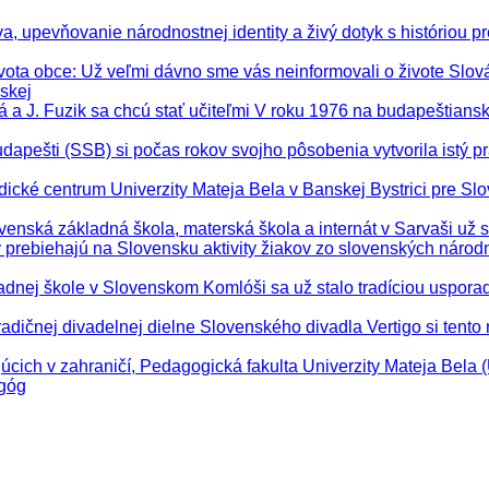
, upevňovanie národnostnej identity a živý dotyk s históriou pre
vota obce
: Už veľmi dávno sme vás neinformovali o živote Slo
skej
ová a J. Fuzik sa chcú stať učiteľmi V roku 1976 na budapeštia
apešti (SSB) si počas rokov svojho pôsobenia vytvorila istý p
dické centrum Univerzity Mateja Bela v Banskej Bystrici pre Slo
ovenská základná škola, materská škola a internát v Sarvaši už 
y prebiehajú na Slovensku aktivity žiakov zo slovenských národ
ladnej škole v Slovenskom Komlóši sa už stalo tradíciou uspora
tradičnej divadelnej dielne Slovenského divadla Vertigo si tento 
júcich v zahraničí, Pedagogická fakulta Univerzity Mateja Bela
agóg