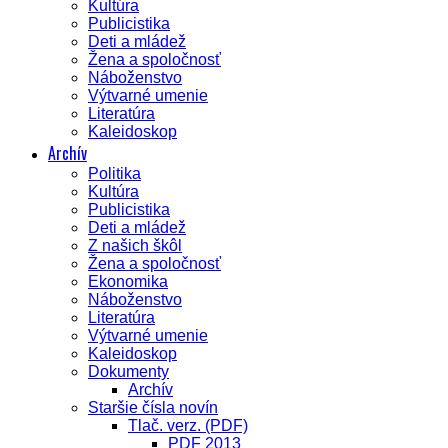
Kultúra
Publicistika
Deti a mládež
Žena a spoločnosť
Náboženstvo
Výtvarné umenie
Literatúra
Kaleidoskop
Archív
Politika
Kultúra
Publicistika
Deti a mládež
Z našich škôl
Žena a spoločnosť
Ekonomika
Náboženstvo
Literatúra
Výtvarné umenie
Kaleidoskop
Dokumenty
Archív
Staršie čísla novín
Tlač. verz. (PDF)
PDF 2013