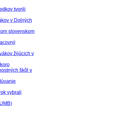
dkov tvorili
vákov v Dolných
nskom slovenskom
racovný
vákov žijúcich v
skoro
nostných škôl v
dúvanie
rok vybrali
 (UMB)