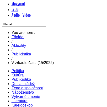
Magyarul
LuDo
Audio | Video
You are here :
Főoldal
/
Aktuality
/
Publicistika
/
V zrkadle času (15/2025)
Politika
Kultúra
Publicistika
Deti a mládež
Žena a spoločnosť
Náboženstvo
Výtvarné umenie
Literatúra
Kaleidoskop