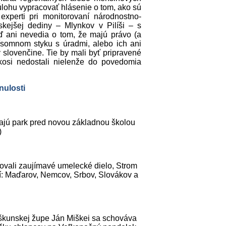
úlohu vypracovať hlásenie o tom, ako sú
xperti pri monitorovaní národnostno-
skejšej dediny – Mlynkov v Pilíši – s
ď ani nevedia o tom, že majú právo (a
ísomnom styku s úradmi, alebo ich ani
 slovenčine. Tie by mali byť pripravené
kosi nedostali nielenže do povedomia
ulosti
árajú park pred novou základnou školou
)
ovali zaujímavé umelecké dielo, Strom
stí: Maďarov, Nemcov, Srbov, Slovákov a
iškunskej župe Ján Miškei sa schováva