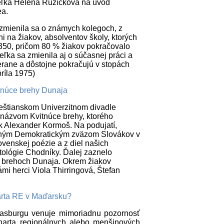
iteľka Helena Ruzičková na úvod
ea.
zmienila sa o známych kolegoch, z
 na žiakov, absolventov školy, ktorých
i 350, pričom 80 % žiakov pokračovalo
eľka sa zmienila aj o súčasnej práci a
erane a dôstojne pokračujú v stopách
príla 1975)
tnúce brehy Dunaja
peštianskom Univerzitnom divadle
názvom Kvitnúce brehy, ktorého
k Alexander Kormoš. Na podujatí,
aným Demokratickým zväzom Slovákov v
ovenskej poézie a z diel našich
ntológie Chodníky. Ďalej zaznelo
h brehoch Dunaja. Okrem žiakov
i herci Viola Thirringová, Štefan
arta RE v Maďarsku?
rasburgu venuje mimoriadnu pozornosť
arta regionálnych alebo menšinových