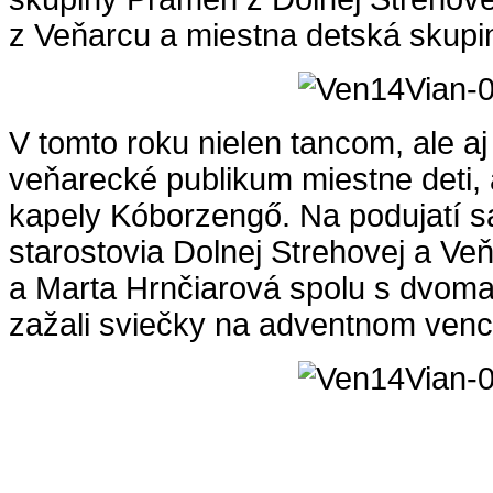
z Veňarcu a miestna detská skupi
V tomto roku nielen tancom, ale aj
veňarecké publikum miestne deti, a
kapely Kóborzengő. Na podujatí sa
starostovia Dolnej Strehovej a Ve
a Marta Hrnčiarová spolu s dvom
zažali sviečky na adventnom venc