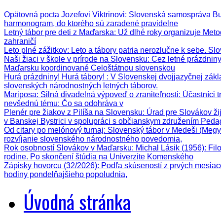
Opätovná pocta Jozefovi Viktrinovi
: Slovenská samospráva Bud
harmonogram, do ktorého sú zaradené pravidelne
Letný tábor pre deti z Maďarska
: Už dlhé roky organizuje Meto
zahraničí
Leto plné zážitkov
: Leto a tábory patria nerozlučne k sebe. Sl
Naši žiaci v škole v prírode na Slovensku
: Cez letné prázdnin
Maďarsku koordinované Celoštátnou slovenskou
Hurá prázdniny! Hurá tábory!
: V Slovenskej dvojjazyčnej zák
slovenských národnostných letných táborov.
Mariposa: Silná divadelná výpoveď o zraniteľnosti
: Účastníci 
nevšednú tému: Čo sa odohráva v
Plenér pre žiakov z Pilíša na Slovensku
: Úrad pre Slovákov ži
v Banskej Bystrici v spolupráci s občianskym združením Ped
Od citary po melónový turnaj
: Slovenský tábor v Medeši (Megy
rozvíjanie slovenského národnostného povedomia,
Rok osobností Slovákov v Maďarsku: Michal Lásik (1956)
: Fi
rodine. Po skončení štúdia na Univerzite Komenského
Zápisky hovorcu (32/2026)
: Podľa skúseností z prvých mesiac
hodiny pondelňajšieho popoludnia,
Úvodná stránka