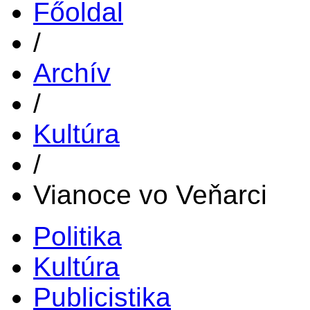
Főoldal
/
Archív
/
Kultúra
/
Vianoce vo Veňarci
Politika
Kultúra
Publicistika