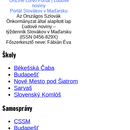
OnLine LuNo Portál | Ľudové
noviny
Portál Slovákov v Maďarsku
Az Országos Szlovák
Önkormányzat által alapított lap
Ľudové noviny –
týždenník Slovákov v Maďarsku
(ISSN 0456-829X)
Főszerkesztő neve: Fábián Éva
Školy
Békešská Čaba
Budapešť
Nové Mesto pod Šiatrom
Sarvaš
Slovenský Komlóš
Samosprávy
CSSM
Budapešť