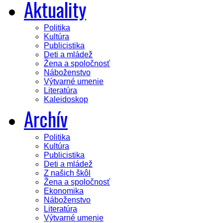
Aktuality
Politika
Kultúra
Publicistika
Deti a mládež
Žena a spoločnosť
Náboženstvo
Výtvarné umenie
Literatúra
Kaleidoskop
Archív
Politika
Kultúra
Publicistika
Deti a mládež
Z našich škôl
Žena a spoločnosť
Ekonomika
Náboženstvo
Literatúra
Výtvarné umenie