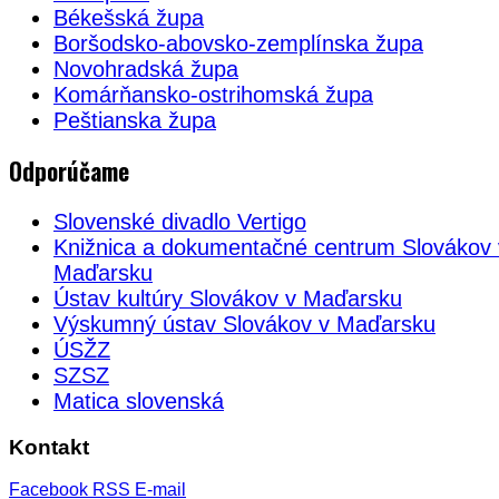
Békešská župa
Boršodsko-abovsko-zemplínska župa
Novohradská župa
Komárňansko-ostrihomská župa
Peštianska župa
Odporúčame
Slovenské divadlo Vertigo
Knižnica a dokumentačné centrum Slovákov 
Maďarsku
Ústav kultúry Slovákov v Maďarsku
Výskumný ústav Slovákov v Maďarsku
ÚSŽZ
SZSZ
Matica slovenská
Kontakt
Facebook
RSS
E-mail