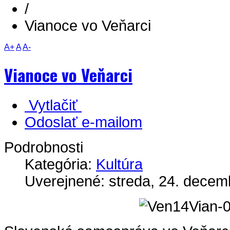
/
Vianoce vo Veňarci
A+
A
A-
Vianoce vo Veňarci
Vytlačiť
Odoslať e-mailom
Podrobnosti
Kategória:
Kultúra
Uverejnené: streda, 24. decem