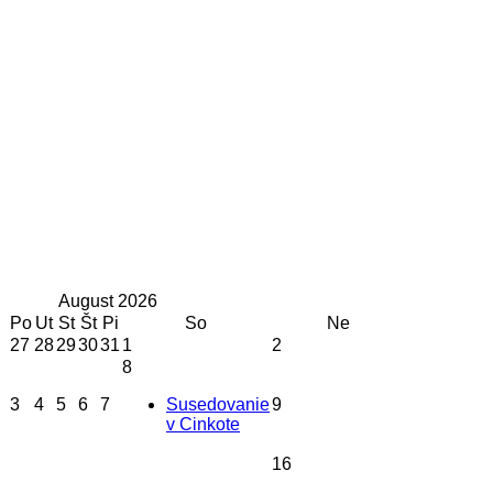
August
2026
Po
Ut
St
Št
Pi
So
Ne
27
28
29
30
31
1
2
8
3
4
5
6
7
Susedovanie
9
v Cinkote
16