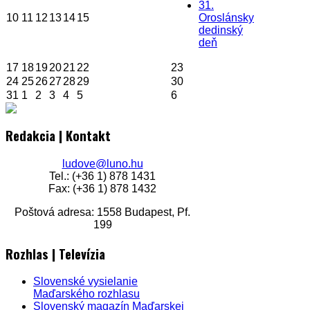
31.
10
11
12
13
14
15
Oroslánsky
dedinský
deň
17
18
19
20
21
22
23
24
25
26
27
28
29
30
31
1
2
3
4
5
6
Redakcia | Kontakt
ludove@luno.hu
Tel.: (+36 1) 878 1431
Fax: (+36 1) 878 1432
Poštová adresa: 1558 Budapest, Pf.
199
Rozhlas | Televízia
Slovenské vysielanie
Maďarského rozhlasu
Slovenský magazín Maďarskej