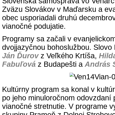
Slovenská samospráva vo Veňarci
Zväzu Slovákov v Maďarsku a evan
obec usporiadali druhú decembrov
vianočné podujatie.
Programy sa začali v evanjelicko
dvojjazyčnou bohoslužbou. Slovo B
Ján Ďurov
z Veľkého Krtíša,
Hild
Fabuľová
z Budapešti a
András 
Kultúrny program sa konal v kult
po jeho minuloročnom odovzdaní p
vianočné stretnutie. V programe vys
skupiny Prameň z Dolnej Strehov