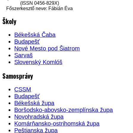
(ISSN 0456-829X)
Főszerkesztő neve: Fábián Éva
Školy
Békešská Čaba
Budapešť
Nové Mesto pod Šiatrom
Sarvaš
Slovenský Komlóš
Samosprávy
CSSM
Budapešť
Békešská župa
Boršodsko-abovsko-zemplínska župa
Novohradská župa
Komárňansko-ostrihomská župa
Peštianska župa