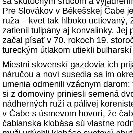
sa skutočným srdcom a vyjadrením
Pre Slovákov v Békešskej Čabe j
ruža – kvet tak hlboko uctievaný,
zatienil tulipány aj konvalinky. Jej
začal písať v 70. rokoch 19. stor
tureckým útlakom utiekli bulharskí
Miestni slovenskí gazdovia ich prij
náručou a noví susedia sa im ok
umenia odmenili vzácnym darom: 
si z domoviny priniesli semená dvo
nádherných ruží a pálivej korenist
v Čabe s úsmevom hovorí, že čab
čabianska klobása sú vlastne rodné