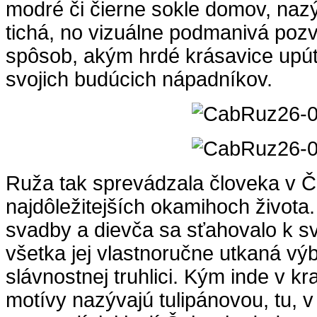
modré či čierne sokle domov, na
tichá, no vizuálne podmanivá poz
spôsob, akým hrdé krásavice upút
svojich budúcich nápadníkov.
Ruža tak sprevádzala človeka v Č
najdôležitejších okamihoch života.
svadby a dievča sa sťahovalo k 
všetka jej vlastnoručne utkaná vý
slávnostnej truhlici. Kým inde v kra
motívy nazývajú tulipánovou, tu, 