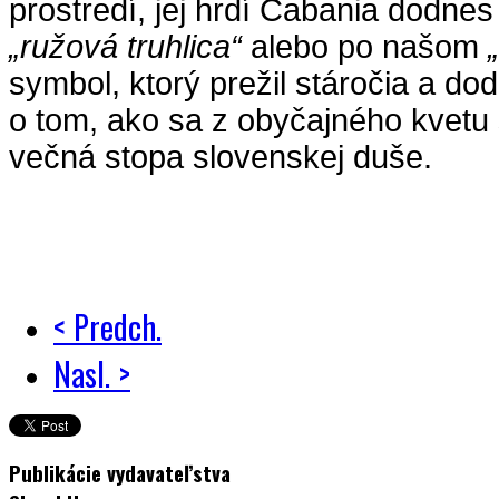
prostredí, jej hrdí Čabania dodne
„ružová truhlica“
alebo po našom
symbol, ktorý prežil stáročia a do
o tom, ako sa z obyčajného kvetu 
večná stopa slovenskej duše.
< Predch.
Nasl. >
Publikácie vydavateľstva