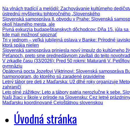
Na vlnách tradícií a melódií
: Zachovávanie kultúrneho dedičstva
ústrednú myšlienku tohtoročného „Slovenského
Slovenská samospráva II. obvodu v Prahe
: Slovenská samospr
okolí hlavného mesta, ale
Pivná exkurzia budapeštianskych dôchodcov
: Dňa 15. júla s
kde mali možnosť spoznať
Tri v jednom – veľká jubilejná oslava v Banke
: Prírodné javis
ktorá spája nielen
Slovenská samospráva priniesla nový impulz do kultúrneho ži
Peťanoch, preto sme prednedávnom zavítali do tejto novohrad
V zrkadle času (33/2026)
: Pred 50 rokmi: Maturanti V. Petőfi
gymnáziu
Opätovná pocta Jozefovi Viktrinovi
: Slovenská samospráva Bud
harmonogram, do ktorého sú zaradené pravidelne
Letný tábor pre deti z Maďarska
: Už dlhé roky organizuje Meto
zahraničí
Leto plné zážitkov
: Leto a tábory patria nerozlučne k sebe. Sl
Naši žiaci v škole v prírode na Slovensku
: Cez letné prázdnin
Maďarsku koordinované Celoštátnou slovenskou
Úvodná stránka