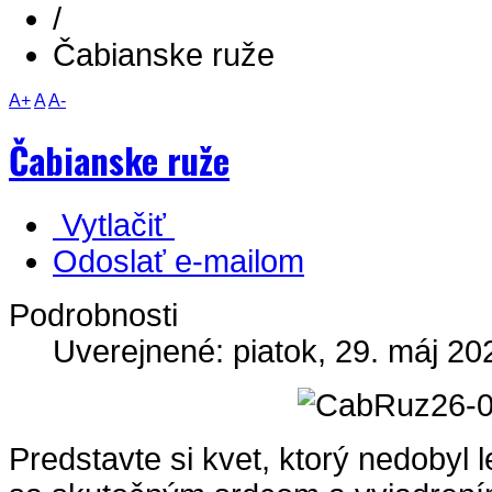
/
Čabianske ruže
A+
A
A-
Čabianske ruže
Vytlačiť
Odoslať e-mailom
Podrobnosti
Uverejnené: piatok, 29. máj 20
Predstavte si kvet, ktorý nedobyl l