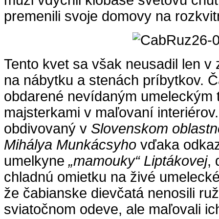
muži vdýchli klobáse svetovú chu
premenili svoje domovy na rozkvit
Tento kvet sa však neusadil len v z
na nábytku a stenách príbytkov. 
obdarené nevídaným umeleckým ta
majsterkami v maľovaní interiérov
obdivovaný v
Slovenskom oblast
Mihálya Munkácsyho
vďaka odkazu
umelkyne
„mamouky“ Liptákovej
,
chladnú omietku na živé umelecké 
že čabianske dievčatá nenosili ru
sviatočnom odeve, ale maľovali ich