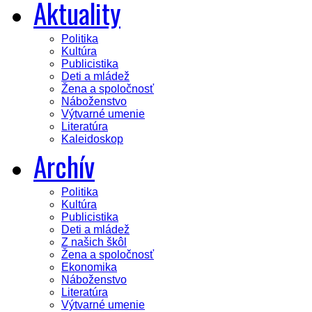
Aktuality
Politika
Kultúra
Publicistika
Deti a mládež
Žena a spoločnosť
Náboženstvo
Výtvarné umenie
Literatúra
Kaleidoskop
Archív
Politika
Kultúra
Publicistika
Deti a mládež
Z našich škôl
Žena a spoločnosť
Ekonomika
Náboženstvo
Literatúra
Výtvarné umenie