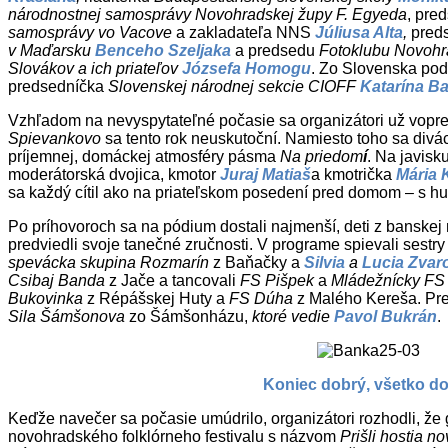
národnostnej samosprávy Novohradskej župy F. Egyeda
, pre
samosprávy vo Vacove
a zakladateľa NNS
Júliusa Alta
,
pred
v Maďarsku
Benceho Szeljaka
a predsedu
Fotoklubu Novohr
Slovákov a ich priateľov
Józsefa Homogu
. Zo Slovenska podu
predsedníčka
Slovenskej národnej sekcie CIOFF
Katarína B
Vzhľadom na nevyspytateľné počasie sa organizátori už vopre
Spievankovo
sa tento rok neuskutoční. Namiesto toho sa divác
príjemnej, domáckej atmosféry pásma
Na priedom
í
. Na javisk
moderátorská dvojica, kmotor
Juraj Matiaš
a kmotrička
Mária 
sa každý cítil ako na priateľskom posedení pred domom – s 
Po príhovoroch sa na pódium dostali najmenší, deti z banskej
predviedli svoje tanečné zručnosti. V programe spievali sestr
spevácka skupina Rozmarín
z Baňačky a
Silvia
a
Lucia Zvar
Csibaj Banda
z Jače a tancovali
FS Pišpek
a
Mládežnícky FS
Bukovinka
z Répášskej Huty a
FS Dúha
z Malého Kereša. Pre
Sila Šámšonova
zo Šámšonházu,
ktoré vedie
Pavol Bukrán
.
Koniec dobrý, všetko d
Keďže navečer sa počasie umúdrilo, organizátori rozhodli, ž
novohradského folklórneho festivalu s názvom
Prišli hostia no