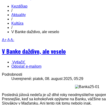
Kezdőlap
/
Aktuality
/
Kultúra
/
V Banke daždivo, ale veselo
A+
A
A-
V Banke daždivo, ale veselo
Vytlačiť
Odoslať e-mailom
Podrobnosti
Uverejnené: piatok, 08. august 2025, 05:29
Posledná júlová nedeľa je už dlhé roky neodmysliteľne spoj
Presnejšie, keď sa kohokoľvek opýtame na Banku, väčšine sa v
Slovákov v Maďarsku. Ani tento rok tomu nebolo inak.