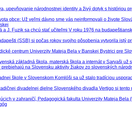
, upevňovanie národnostnej identity a živý dotyk s históriou pre
vota obce
: Už veľmi dávno sme vás neinformovali o živote Slo
skej
ová a J. Fuzik sa chcú stať učiteľmi V roku 1976 na budapeštia
apešti (SSB) si počas rokov svojho pôsobenia vytvorila istý p
dické centrum Univerzity Mateja Bela v Banskej Bystrici pre Slo
ovenská základná škola, materská škola a internát v Sarvaši už 
y prebiehajú na Slovensku aktivity žiakov zo slovenských národ
ladnej škole v Slovenskom Komlóši sa už stalo tradíciou uspora
tradičnej divadelnej dielne Slovenského divadla Vertigo si tento 
júcich v zahraničí, Pedagogická fakulta Univerzity Mateja Bela
agóg