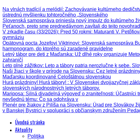
Na vlnách tradícií a melódií
: Zachovávanie kultúrneho dedičstva
ústrednú myšlienku tohtoročného „Slovenského
Slovenská samospráva priniesla nový impulz do kultúrneho ži
Peťanoch, preto sme prednedávnom zavítali do tejto novohrad
V zrkadle času (33/2026)
: Pred 50 rokmi: Maturanti V. Petőfi
gymnáziu
Opätovná pocta Jozefovi Viktrinovi
: Slovenská samospráva Bud
harmonogram, do ktorého sú zaradené pravidelne
Letný tábor pre deti z Maďarska
: Už dlhé roky organizuje Meto
zahraničí
Leto plné zážitkov
: Leto a tábory patria nerozlučne k sebe. Sl
Naši žiaci v škole v prírode na Slovensku
: Cez letné prázdnin
Maďarsku koordinované Celoštátnou slovenskou
Hurá prázdniny! Hurá tábory!
: V Slovenskej dvojjazyčnej zák
slovenských národnostných letných táborov.
Mariposa: Silná divadelná výpoveď o zraniteľnosti
: Účastníci 
nevšednú tému: Čo sa odohráva v
Plenér pre žiakov z Pilíša na Slovensku
: Úrad pre Slovákov ži
v Banskej Bystrici v spolupráci s občianskym združením Ped
Úvodná stránka
Aktuality
Politika