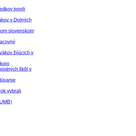
dkov tvorili
vákov v Dolných
nskom slovenskom
racovný
vákov žijúcich v
skoro
nostných škôl v
dúvanie
rok vybrali
 (UMB)