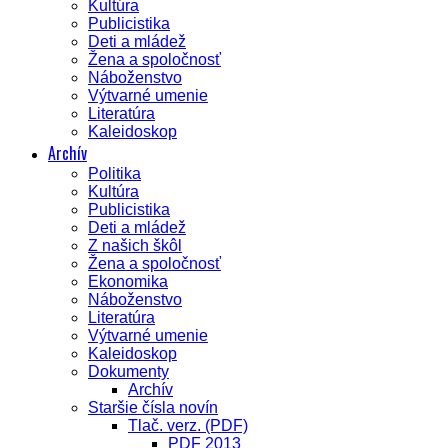
Kultúra
Publicistika
Deti a mládež
Žena a spoločnosť
Náboženstvo
Výtvarné umenie
Literatúra
Kaleidoskop
Archív
Politika
Kultúra
Publicistika
Deti a mládež
Z našich škôl
Žena a spoločnosť
Ekonomika
Náboženstvo
Literatúra
Výtvarné umenie
Kaleidoskop
Dokumenty
Archív
Staršie čísla novín
Tlač. verz. (PDF)
PDF 2013