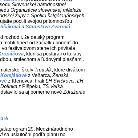
dsedu
Slovenskej národnostnej
sedu
Organizácie slovenskej mládeže
adskej župy
a
Spolku šalgótarjánskych
jatie poctili svojou prítomnosťou
abčáková
a
Stanislava Zvarová
.
d rozhodli, že detský program
i mohli hneď od začiatku ponoriť do
u vo festivalovom stene ich privítala
Kropáčová
, ktorí sa postarali o to, aby
hudbou, smiechom a ľudovými piesňami.
 materskej školy
Trpaslík
, ktoré divákom
y
Komjátiové
z Veňarca,
Ženská
ové
z Klenovca, hrali
ĽH Svrčkovci
,
ĽH
 Dolinka
z Pišpeku,
TS Veľká
dstavilo sa aj pomerne nové
Združenie
obré
e galaprogram 29. Medzinárodného
ví
sa uskutoční podľa plánu na