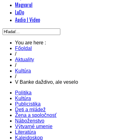
Magyarul
LuDo
Audio | Video
You are here :
Főoldal
/
Aktuality
/
Kultúra
/
V Banke daždivo, ale veselo
Politika
Kultúra
Publicistika
Deti a mládež
Žena a spoločnosť
Náboženstvo
Výtvarné umenie
Literatúra
Kaleidoskop