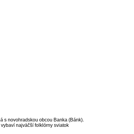
ená s novohradskou obcou Banka (Bánk).
ybaví najväčší folklórny sviatok