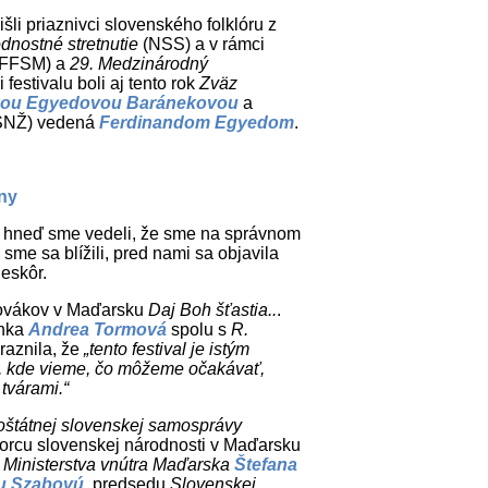
šli priaznivci slovenského folklóru z
dnostné stretnutie
(NSS) a v rámci
FFSM) a
29. Medzinárodný
estivalu boli aj tento rok
Zväz
ou Egyedovou Baránekovou
a
NŽ) vedená
Ferdinandom Egyedom
.
ny
no hneď sme vedeli, že sme na správnom
sme sa blížili, pred nami sa objavila
neskôr.
Slovákov v Maďarsku
Daj Boh šťastia..
.
anka
Andrea Tormová
spolu s
R.
ôraznila, že
„tento festival je istým
, kde vieme, čo môžeme očakávať,
tvárami.“
oštátnej slovenskej samosprávy
rcu slovenskej národnosti v Maďarsku
o
Ministerstva vnútra Maďarska
Štefana
u Szabovú
,
predsedu
Slovenskej