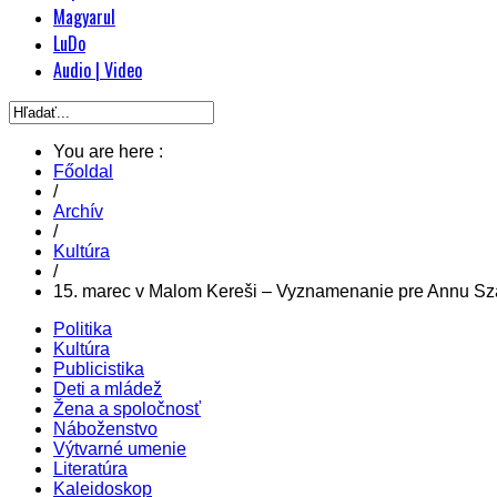
Magyarul
LuDo
Audio | Video
You are here :
Főoldal
/
Archív
/
Kultúra
/
15. marec v Malom Kereši – Vyznamenanie pre Annu S
Politika
Kultúra
Publicistika
Deti a mládež
Žena a spoločnosť
Náboženstvo
Výtvarné umenie
Literatúra
Kaleidoskop