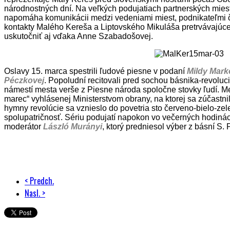
národnostných dní. Na veľkých podujatiach partnerských miest 
napomáha komunikácii medzi vedeniami miest, podnikateľmi č
kontakty Malého Kereša a Liptovského Mikuláša pretrvávajúce
uskutočniť aj vďaka Anne Szabadošovej.
Oslavy 15. marca spestrili ľudové piesne v podaní
Mildy Mark
Péczkovej
. Popoludní recitovali pred sochou básnika-revolu
námestí mesta verše z Piesne národa spoločne stovky ľudí. Mes
marec“ vyhlásenej Ministerstvom obrany, na ktorej sa zúčastnili
hymny revolúcie sa vznieslo do povetria sto červeno-bielo-ze
spolupatričnosť. Sériu podujatí napokon vo večerných hodinác
moderátor
László Murányi
, ktorý predniesol výber z básní S. 
< Predch.
Nasl. >