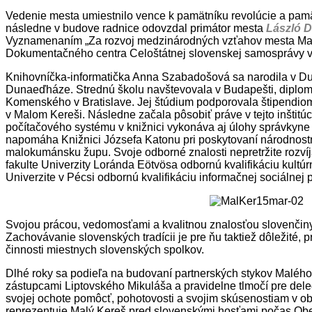
Vedenie mesta umiestnilo vence k pamätníku revolúcie a pamät
následne v budove radnice odovzdal primátor mesta
László 
Vyznamenaním „Za rozvoj medzinárodných vzťahov mesta Malý 
Dokumentačného centra Celoštátnej slovenskej samosprávy
Knihovníčka-informatička Anna Szabadošová sa narodila v Dunaú
Dunaeďháze. Strednú školu navštevovala v Budapešti, diplom 
Komenského v Bratislave. Jej štúdium podporovala štipendio
v Malom Kereši. Následne začala pôsobiť práve v tejto inštitú
počítačového systému v knižnici vykonáva aj úlohy správkyne 
napomáha Knižnici Józsefa Katonu pri poskytovaní národnostn
malokumánsku župu. Svoje odborné znalosti nepretržite rozvíja
fakulte Univerzity Loránda Eötvösa odbornú kvalifikáciu kultú
Univerzite v Pécsi odbornú kvalifikáciu informačnej sociálnej
Svojou prácou, vedomosťami a kvalitnou znalosťou slovenčin
Zachovávanie slovenských tradícii je pre ňu taktiež dôležité, 
činnosti miestnych slovenských spolkov.
Dlhé roky sa podieľa na budovaní partnerských stykov Malého
zástupcami Liptovského Mikuláša a pravidelne tlmočí pre del
svojej ochote pomôcť, pohotovosti a svojim skúsenostiam v ob
reprezentuje Malý Kereš pred slovenskými hosťami počas Ob