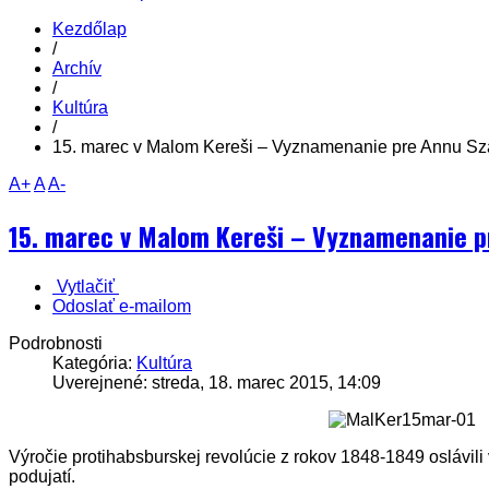
Kezdőlap
/
Archív
/
Kultúra
/
15. marec v Malom Kereši – Vyznamenanie pre Annu S
A+
A
A-
15. marec v Malom Kereši – Vyznamenanie 
Vytlačiť
Odoslať e-mailom
Podrobnosti
Kategória:
Kultúra
Uverejnené: streda, 18. marec 2015, 14:09
Výročie protihabsburskej revolúcie z rokov 1848-1849 oslávil
podujatí.