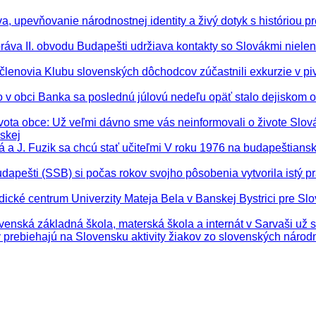
, upevňovanie národnostnej identity a živý dotyk s históriou pre
áva II. obvodu Budapešti udržiava kontakty so Slovákmi nielen
a členovia Klubu slovenských dôchodcov zúčastnili exkurzie v pi
ko v obci Banka sa poslednú júlovú nedeľu opäť stalo dejiskom os
vota obce
: Už veľmi dávno sme vás neinformovali o živote Slo
skej
ová a J. Fuzik sa chcú stať učiteľmi V roku 1976 na budapeštia
apešti (SSB) si počas rokov svojho pôsobenia vytvorila istý p
dické centrum Univerzity Mateja Bela v Banskej Bystrici pre Slo
ovenská základná škola, materská škola a internát v Sarvaši už 
y prebiehajú na Slovensku aktivity žiakov zo slovenských národ