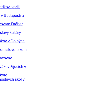
dkov tvorili
 v Budapešti a
vovare Dréher,
lavy kultúry,
vákov v Dolných
nskom slovenskom
racovný
vákov žijúcich v
skoro
nostných škôl v