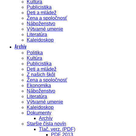
Kultúra
Publicistika
Deti a mládež
Žena a spoločnosť
Náboženstvo
Výtvarné umenie
Literatúra
Kaleidoskop
Archív
Politika
Kultúra
Publicistika
Deti a mládež
Z našich škôl
Žena a spoločnosť
Ekonomika
Náboženstvo
Literatúra
Výtvarné umenie
Kaleidoskop
Dokumenty
Archív
Staršie čísla novín
Tlač. verz. (PDF)
PDF 2013