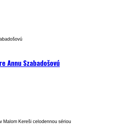
zabadošovú
pre Annu Szabadošovú
i v Malom Kereši celodennou sériou