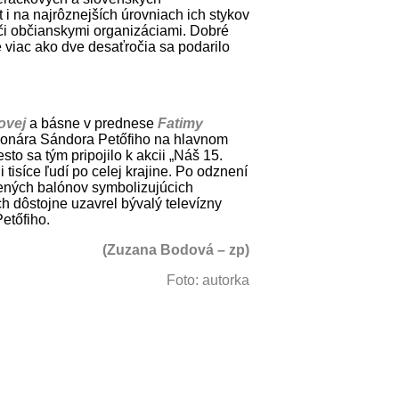
i na najrôznejších úrovniach ich stykov
i občianskymi organizáciami. Dobré
 viac ako dve desaťročia sa podarilo
ovej
a básne v prednese
Fatimy
cionára Sándora Petőfiho na hlavnom
to sa tým pripojilo k akcii „Náš 15.
 tisíce ľudí po celej krajine. Po odznení
lených balónov symbolizujúcich
h dôstojne uzavrel bývalý televízny
Petőfiho.
(Zuzana Bodová – zp)
Foto: autorka