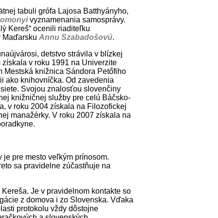
nej tabuli grófa Lajosa Batthyányho,
Domonyi
vyznamenania samosprávy.
Kereš“ ocenili riaditeľku
 v Maďarsku
Annu Szabadošovú
.
jvárosi, detstvo strávila v blízkej
získala v roku 1991 na Univerzite
m Mestská knižnica Sándora Petőfiho
cii ako knihovníčka. Od zavedenia
siete. Svojou znalosťou slovenčiny
ej knižničnej služby pre celú Báčsko-
, v roku 2004 získala na Filozofickej
rnej manažérky. V roku 2007 získala na
 poradkyne.
y je pre mesto veľkým prínosom.
preto sa pravidelne zúčastňuje na
 Kereša. Je v pravidelnom kontakte so
egácie z domova i zo Slovenska. Vďaka
lasti protokolu vždy dôstojne
eračkových a slovenských