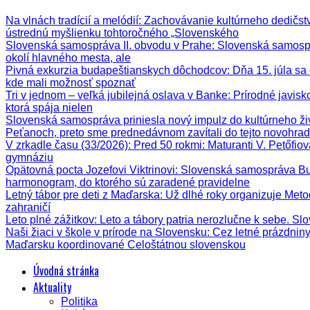
Na vlnách tradícií a melódií
: Zachovávanie kultúrneho dedičstva
ústrednú myšlienku tohtoročného „Slovenského
Slovenská samospráva II. obvodu v Prahe
: Slovenská samospr
okolí hlavného mesta, ale
Pivná exkurzia budapeštianskych dôchodcov
: Dňa 15. júla s
kde mali možnosť spoznať
Tri v jednom – veľká jubilejná oslava v Banke
: Prírodné javis
ktorá spája nielen
Slovenská samospráva priniesla nový impulz do kultúrneho ži
Peťanoch, preto sme prednedávnom zavítali do tejto novohrad
V zrkadle času (33/2026)
: Pred 50 rokmi: Maturanti V. Petőfi
gymnáziu
Opätovná pocta Jozefovi Viktrinovi
: Slovenská samospráva Bud
harmonogram, do ktorého sú zaradené pravidelne
Letný tábor pre deti z Maďarska
: Už dlhé roky organizuje Meto
zahraničí
Leto plné zážitkov
: Leto a tábory patria nerozlučne k sebe. Sl
Naši žiaci v škole v prírode na Slovensku
: Cez letné prázdnin
Maďarsku koordinované Celoštátnou slovenskou
Úvodná stránka
Aktuality
Politika