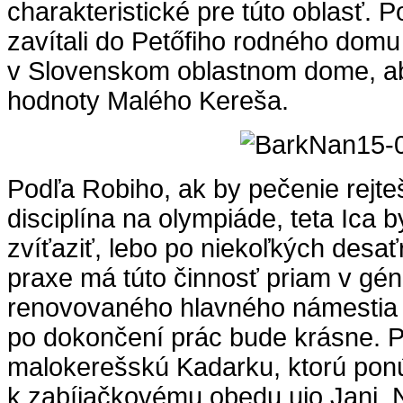
charakteristické pre túto oblasť. 
zavítali do Petőfiho rodného domu 
v Slovenskom oblastnom dome, ab
hodnoty Malého Kereša.
Podľa Robiho, ak by pečenie rejte
disciplína na olympiáde, teta Ica 
zvíťaziť, lebo po niekoľkých desať
praxe má túto činnosť priam v gé
renovovaného hlavného námestia m
po dokončení prác bude krásne. Po
malokerešskú Kadarku, ktorú pon
k zabíjačkovému obedu ujo Jani. 