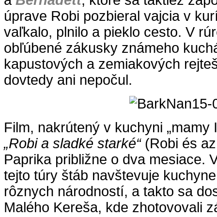
a
Bernadett
, ktoré sa taktiež zapo
úprave Robi pozbieral vajcia v ku
vaľkalo, plnilo a pieklo cesto. V rú
obľúbené zákusky známeho kuchá
kapustových a zemiakových rejteš
dovtedy ani nepočul.
Film, nakrútený v kuchyni „mamy Ici
„Robi a sladké starké“
(Robi és az
Paprika približne o dva mesiace. V
tejto túry štáb navštevuje kuchyn
rôznych národností, a takto sa dos
Malého Kereša, kde zhotovovali 