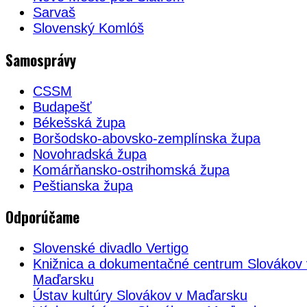
Sarvaš
Slovenský Komlóš
Samosprávy
CSSM
Budapešť
Békešská župa
Boršodsko-abovsko-zemplínska župa
Novohradská župa
Komárňansko-ostrihomská župa
Peštianska župa
Odporúčame
Slovenské divadlo Vertigo
Knižnica a dokumentačné centrum Slovákov 
Maďarsku
Ústav kultúry Slovákov v Maďarsku