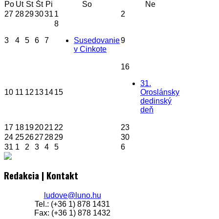
Po
Ut
St
Št
Pi
So
Ne
27
28
29
30
31
1
2
8
3
4
5
6
7
Susedovanie
9
v Cinkote
16
31.
10
11
12
13
14
15
Oroslánsky
dedinský
deň
17
18
19
20
21
22
23
24
25
26
27
28
29
30
31
1
2
3
4
5
6
Redakcia | Kontakt
ludove@luno.hu
Tel.: (+36 1) 878 1431
Fax: (+36 1) 878 1432