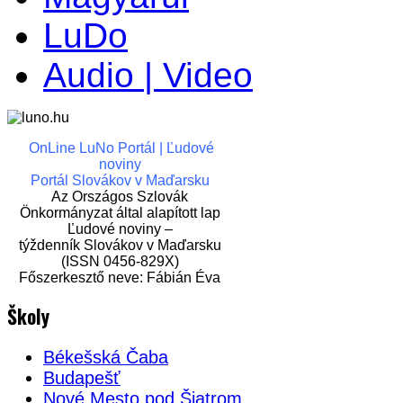
LuDo
Audio | Video
OnLine LuNo Portál | Ľudové
noviny
Portál Slovákov v Maďarsku
Az Országos Szlovák
Önkormányzat által alapított lap
Ľudové noviny –
týždenník Slovákov v Maďarsku
(ISSN 0456-829X)
Főszerkesztő neve: Fábián Éva
Školy
Békešská Čaba
Budapešť
Nové Mesto pod Šiatrom