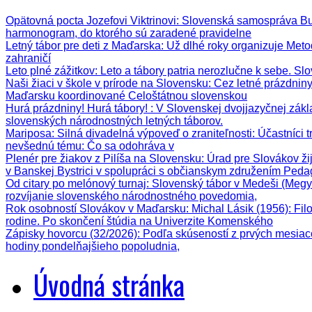
Opätovná pocta Jozefovi Viktrinovi
: Slovenská samospráva Bud
harmonogram, do ktorého sú zaradené pravidelne
Letný tábor pre deti z Maďarska
: Už dlhé roky organizuje Meto
zahraničí
Leto plné zážitkov
: Leto a tábory patria nerozlučne k sebe. Sl
Naši žiaci v škole v prírode na Slovensku
: Cez letné prázdnin
Maďarsku koordinované Celoštátnou slovenskou
Hurá prázdniny! Hurá tábory!
: V Slovenskej dvojjazyčnej zák
slovenských národnostných letných táborov.
Mariposa: Silná divadelná výpoveď o zraniteľnosti
: Účastníci 
nevšednú tému: Čo sa odohráva v
Plenér pre žiakov z Pilíša na Slovensku
: Úrad pre Slovákov ži
v Banskej Bystrici v spolupráci s občianskym združením Ped
Od citary po melónový turnaj
: Slovenský tábor v Medeši (Megy
rozvíjanie slovenského národnostného povedomia,
Rok osobností Slovákov v Maďarsku: Michal Lásik (1956)
: Fi
rodine. Po skončení štúdia na Univerzite Komenského
Zápisky hovorcu (32/2026)
: Podľa skúseností z prvých mesiac
hodiny pondelňajšieho popoludnia,
Úvodná stránka