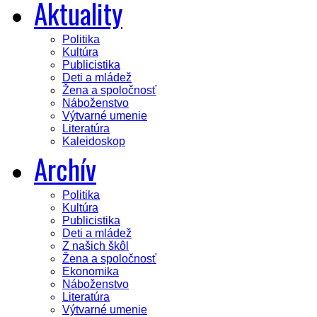
Aktuality
Politika
Kultúra
Publicistika
Deti a mládež
Žena a spoločnosť
Náboženstvo
Výtvarné umenie
Literatúra
Kaleidoskop
Archív
Politika
Kultúra
Publicistika
Deti a mládež
Z našich škôl
Žena a spoločnosť
Ekonomika
Náboženstvo
Literatúra
Výtvarné umenie