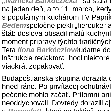
„Ňaňička Barkóczička“
sa stala 
na jeden deň, a to 11. marca, ked
s populárnym kuchárom TV Papri
Bedem
spoločne piekli „herouke“ a
štáb doslova obsadil malú kuchynk
moment prípravy týchto tradičnýc
Teta
Ilona Barkócziová
udatne do
inštrukcie redaktora, hoci niektor
viackrát zopakovať.
Budapeštianska skupina dorazila
hneď ráno. Po privítacej ochutnáv
pečenie mohlo začať. Prítomní an
neoddychovali. Dovtedy dorazili a