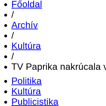
Főoldal
/
Archív
/
Kultúra
/
TV Paprika nakrúcala 
Politika
Kultúra
Publicistika