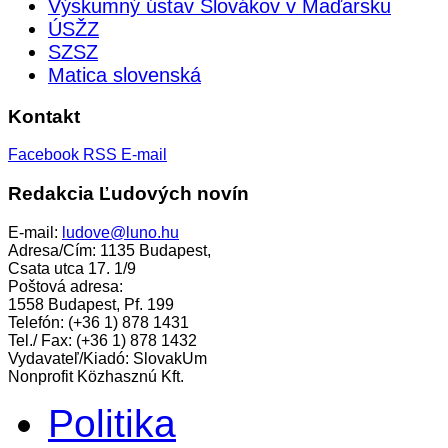
Výskumný ústav Slovákov v Maďarsku
ÚSŽZ
SZSZ
Matica slovenská
Kontakt
Facebook
RSS
E-mail
Redakcia Ľudových novín
E-mail:
ludove@luno.hu
Adresa/Cím: 1135 Budapest,
Csata utca 17. 1/9
Poštová adresa:
1558 Budapest, Pf. 199
Telefón: (+36 1) 878 1431
Tel./ Fax: (+36 1) 878 1432
Vydavateľ/Kiadó: SlovakUm
Nonprofit Közhasznú Kft.
Politika