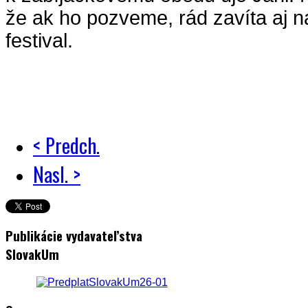
že ak ho pozveme, rád zavíta aj n
festival.
< Predch.
Nasl. >
Publikácie vydavateľstva
SlovakUm