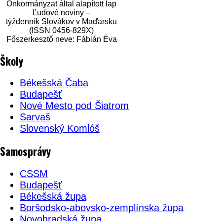
Önkormányzat által alapított lap
Ľudové noviny –
týždenník Slovákov v Maďarsku
(ISSN 0456-829X)
Főszerkesztő neve: Fábián Éva
Školy
Békešská Čaba
Budapešť
Nové Mesto pod Šiatrom
Sarvaš
Slovenský Komlóš
Samosprávy
CSSM
Budapešť
Békešská župa
Boršodsko-abovsko-zemplínska župa
Novohradská župa