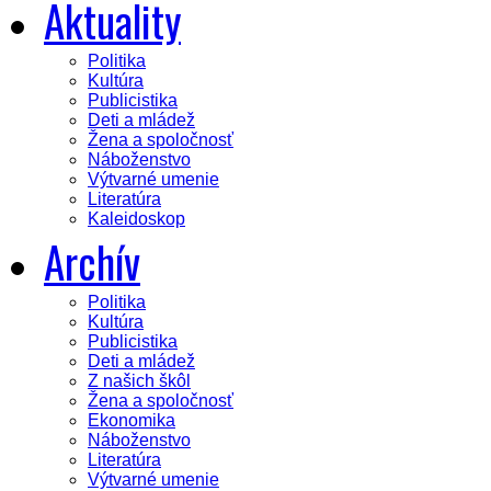
Aktuality
Politika
Kultúra
Publicistika
Deti a mládež
Žena a spoločnosť
Náboženstvo
Výtvarné umenie
Literatúra
Kaleidoskop
Archív
Politika
Kultúra
Publicistika
Deti a mládež
Z našich škôl
Žena a spoločnosť
Ekonomika
Náboženstvo
Literatúra
Výtvarné umenie