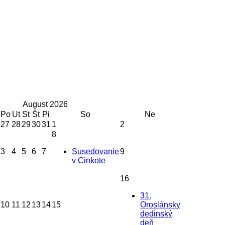
August
2026
Po
Ut
St
Št
Pi
So
Ne
27
28
29
30
31
1
2
8
3
4
5
6
7
Susedovanie
9
v Cinkote
16
31.
10
11
12
13
14
15
Oroslánsky
dedinský
deň