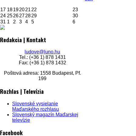
17
18
19
20
21
22
23
24
25
26
27
28
29
30
31
1
2
3
4
5
6
Redakcia | Kontakt
ludove@luno.hu
Tel.: (+36 1) 878 1431
Fax: (+36 1) 878 1432
Poštová adresa: 1558 Budapest, Pf.
199
Rozhlas | Televízia
Slovenské vysielanie
Maďarského rozhlasu
Slovenský magazín Maďarskej
televízie
Facebook