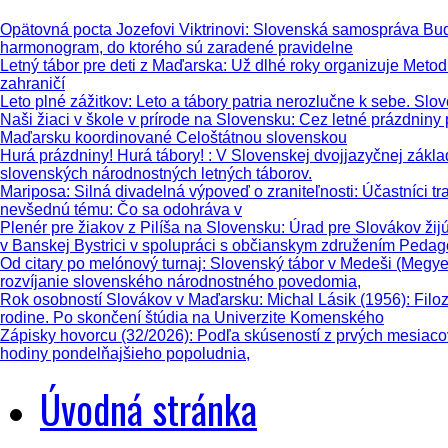
Opätovná pocta Jozefovi Viktrinovi
: Slovenská samospráva Buda
harmonogram, do ktorého sú zaradené pravidelne
Letný tábor pre deti z Maďarska
: Už dlhé roky organizuje Metod
zahraničí
Leto plné zážitkov
: Leto a tábory patria nerozlučne k sebe. Slo
Naši žiaci v škole v prírode na Slovensku
: Cez letné prázdniny
Maďarsku koordinované Celoštátnou slovenskou
Hurá prázdniny! Hurá tábory!
: V Slovenskej dvojjazyčnej zákl
slovenských národnostných letných táborov.
Mariposa: Silná divadelná výpoveď o zraniteľnosti
: Účastníci t
nevšednú tému: Čo sa odohráva v
Plenér pre žiakov z Pilíša na Slovensku
: Úrad pre Slovákov žij
v Banskej Bystrici v spolupráci s občianskym združením Peda
Od citary po melónový turnaj
: Slovenský tábor v Medeši (Megye
rozvíjanie slovenského národnostného povedomia,
Rok osobností Slovákov v Maďarsku: Michal Lásik (1956)
: Fil
rodine. Po skončení štúdia na Univerzite Komenského
Zápisky hovorcu (32/2026)
: Podľa skúseností z prvých mesiaco
hodiny pondelňajšieho popoludnia,
Úvodná stránka