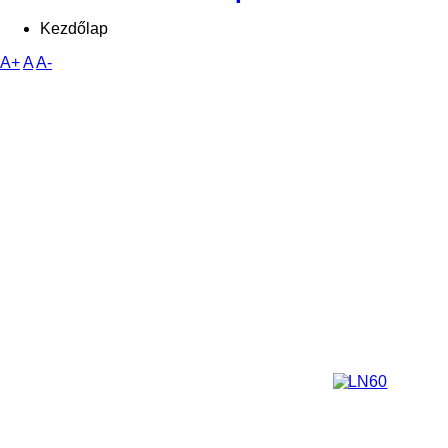
Kezdőlap
A+
A
A-