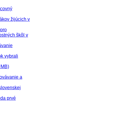
acovný
ákov žijúcich v
koro
ostných škôl v
úvanie
ok vybrali
(UMB)
hovávanie a
slovenskej
eda prvé