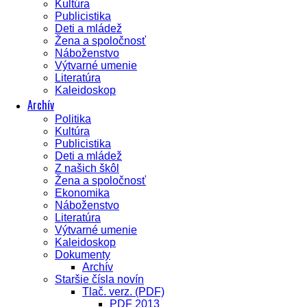
Kultúra
Publicistika
Deti a mládež
Žena a spoločnosť
Náboženstvo
Výtvarné umenie
Literatúra
Kaleidoskop
Archív
Politika
Kultúra
Publicistika
Deti a mládež
Z našich škôl
Žena a spoločnosť
Ekonomika
Náboženstvo
Literatúra
Výtvarné umenie
Kaleidoskop
Dokumenty
Archív
Staršie čísla novín
Tlač. verz. (PDF)
PDF 2013