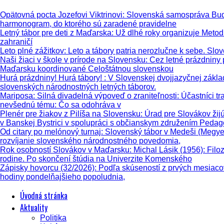
Opätovná pocta Jozefovi Viktrinovi
: Slovenská samospráva Buda
harmonogram, do ktorého sú zaradené pravidelne
Letný tábor pre deti z Maďarska
: Už dlhé roky organizuje Metod
zahraničí
Leto plné zážitkov
: Leto a tábory patria nerozlučne k sebe. Slo
Naši žiaci v škole v prírode na Slovensku
: Cez letné prázdniny
Maďarsku koordinované Celoštátnou slovenskou
Hurá prázdniny! Hurá tábory!
: V Slovenskej dvojjazyčnej zákl
slovenských národnostných letných táborov.
Mariposa: Silná divadelná výpoveď o zraniteľnosti
: Účastníci t
nevšednú tému: Čo sa odohráva v
Plenér pre žiakov z Pilíša na Slovensku
: Úrad pre Slovákov žij
v Banskej Bystrici v spolupráci s občianskym združením Peda
Od citary po melónový turnaj
: Slovenský tábor v Medeši (Megye
rozvíjanie slovenského národnostného povedomia,
Rok osobností Slovákov v Maďarsku: Michal Lásik (1956)
: Fil
rodine. Po skončení štúdia na Univerzite Komenského
Zápisky hovorcu (32/2026)
: Podľa skúseností z prvých mesiaco
hodiny pondelňajšieho popoludnia,
Úvodná stránka
Aktuality
Politika