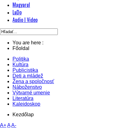
Magyarul
LuDo
Audio | Video
You are here :
Főoldal
Politika
Kultúra
Publicistika
Deti a mládež
Žena a spoločnosť
Náboženstvo
Výtvarné umenie
Literatúra
Kaleidoskop
Kezdőlap
A+
A
A-