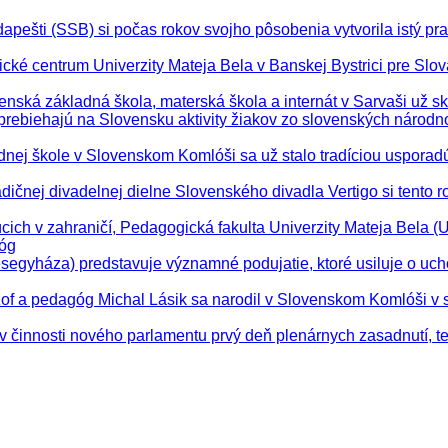
pešti (SSB) si počas rokov svojho pôsobenia vytvorila istý pr
ické centrum Univerzity Mateja Bela v Banskej Bystrici pre Slov
venská základná škola, materská škola a internát v Sarvaši už s
 prebiehajú na Slovensku aktivity žiakov zo slovenských národn
adnej škole v Slovenskom Komlóši sa už stalo tradíciou usporad
radičnej divadelnej dielne Slovenského divadla Vertigo si tento r
úcich v zahraničí, Pedagogická fakulta Univerzity Mateja Bela 
góg
segyháza) predstavuje významné podujatie, ktoré usiluje o uc
ozof a pedagóg Michal Lásik sa narodil v Slovenskom Komlóši v 
v činnosti nového parlamentu prvý deň plenárnych zasadnutí, t