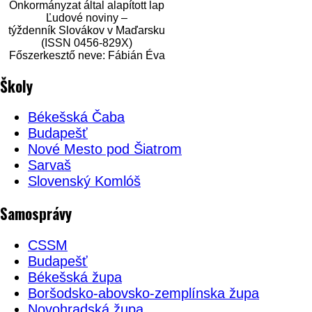
Önkormányzat által alapított lap
Ľudové noviny –
týždenník Slovákov v Maďarsku
(ISSN 0456-829X)
Főszerkesztő neve: Fábián Éva
Školy
Békešská Čaba
Budapešť
Nové Mesto pod Šiatrom
Sarvaš
Slovenský Komlóš
Samosprávy
CSSM
Budapešť
Békešská župa
Boršodsko-abovsko-zemplínska župa
Novohradská župa