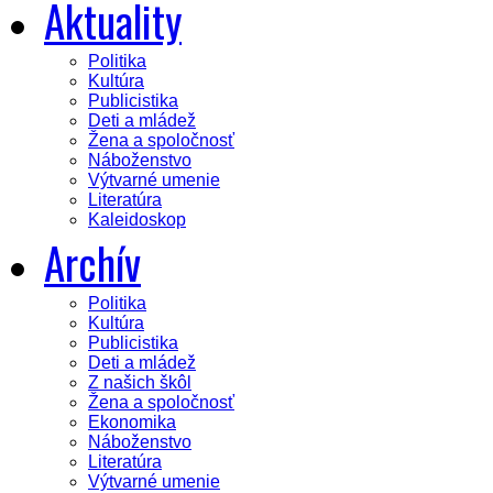
Aktuality
Politika
Kultúra
Publicistika
Deti a mládež
Žena a spoločnosť
Náboženstvo
Výtvarné umenie
Literatúra
Kaleidoskop
Archív
Politika
Kultúra
Publicistika
Deti a mládež
Z našich škôl
Žena a spoločnosť
Ekonomika
Náboženstvo
Literatúra
Výtvarné umenie