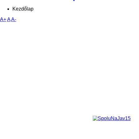
Kezdőlap
A+
A
A-