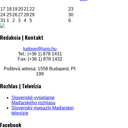
17
18
19
20
21
22
23
24
25
26
27
28
29
30
31
1
2
3
4
5
6
Redakcia | Kontakt
ludove@luno.hu
Tel.: (+36 1) 878 1431
Fax: (+36 1) 878 1432
Poštová adresa: 1558 Budapest, Pf.
199
Rozhlas | Televízia
Slovenské vysielanie
Maďarského rozhlasu
Slovenský magazín Maďarskej
televízie
Facebook