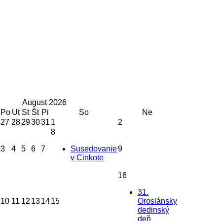
August
2026
Po
Ut
St
Št
Pi
So
Ne
27
28
29
30
31
1
2
8
3
4
5
6
7
Susedovanie
9
v Cinkote
16
31.
10
11
12
13
14
15
Oroslánsky
dedinský
deň