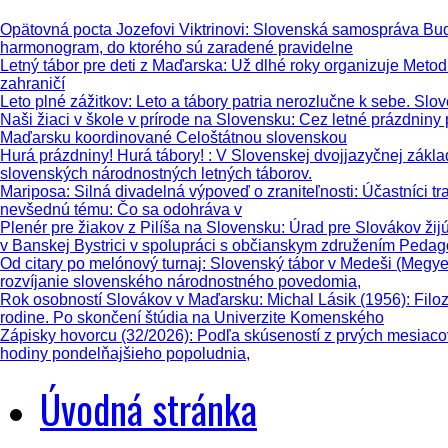
Opätovná pocta Jozefovi Viktrinovi
: Slovenská samospráva Buda
harmonogram, do ktorého sú zaradené pravidelne
Letný tábor pre deti z Maďarska
: Už dlhé roky organizuje Metod
zahraničí
Leto plné zážitkov
: Leto a tábory patria nerozlučne k sebe. Slo
Naši žiaci v škole v prírode na Slovensku
: Cez letné prázdniny
Maďarsku koordinované Celoštátnou slovenskou
Hurá prázdniny! Hurá tábory!
: V Slovenskej dvojjazyčnej zákl
slovenských národnostných letných táborov.
Mariposa: Silná divadelná výpoveď o zraniteľnosti
: Účastníci t
nevšednú tému: Čo sa odohráva v
Plenér pre žiakov z Pilíša na Slovensku
: Úrad pre Slovákov žij
v Banskej Bystrici v spolupráci s občianskym združením Peda
Od citary po melónový turnaj
: Slovenský tábor v Medeši (Megye
rozvíjanie slovenského národnostného povedomia,
Rok osobností Slovákov v Maďarsku: Michal Lásik (1956)
: Fil
rodine. Po skončení štúdia na Univerzite Komenského
Zápisky hovorcu (32/2026)
: Podľa skúseností z prvých mesiaco
hodiny pondelňajšieho popoludnia,
Úvodná stránka