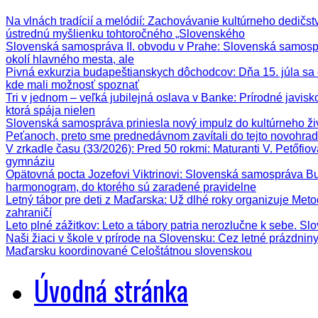
Na vlnách tradícií a melódií
: Zachovávanie kultúrneho dedičstva
ústrednú myšlienku tohtoročného „Slovenského
Slovenská samospráva II. obvodu v Prahe
: Slovenská samospr
okolí hlavného mesta, ale
Pivná exkurzia budapeštianskych dôchodcov
: Dňa 15. júla s
kde mali možnosť spoznať
Tri v jednom – veľká jubilejná oslava v Banke
: Prírodné javis
ktorá spája nielen
Slovenská samospráva priniesla nový impulz do kultúrneho ži
Peťanoch, preto sme prednedávnom zavítali do tejto novohrad
V zrkadle času (33/2026)
: Pred 50 rokmi: Maturanti V. Petőfi
gymnáziu
Opätovná pocta Jozefovi Viktrinovi
: Slovenská samospráva Bud
harmonogram, do ktorého sú zaradené pravidelne
Letný tábor pre deti z Maďarska
: Už dlhé roky organizuje Meto
zahraničí
Leto plné zážitkov
: Leto a tábory patria nerozlučne k sebe. Sl
Naši žiaci v škole v prírode na Slovensku
: Cez letné prázdnin
Maďarsku koordinované Celoštátnou slovenskou
Úvodná stránka