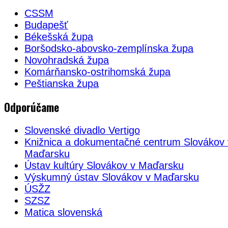
CSSM
Budapešť
Békešská župa
Boršodsko-abovsko-zemplínska župa
Novohradská župa
Komárňansko-ostrihomská župa
Peštianska župa
Odporúčame
Slovenské divadlo Vertigo
Knižnica a dokumentačné centrum Slovákov 
Maďarsku
Ústav kultúry Slovákov v Maďarsku
Výskumný ústav Slovákov v Maďarsku
ÚSŽZ
SZSZ
Matica slovenská