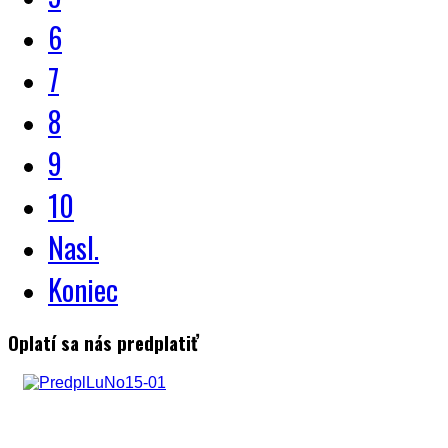
6
7
8
9
10
Nasl.
Koniec
Oplatí sa nás predplatiť