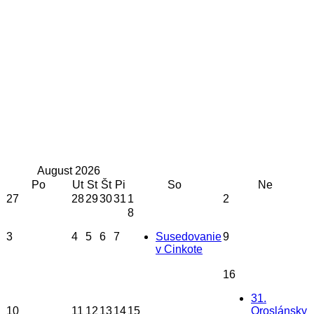
August
2026
Po
Ut
St
Št
Pi
So
Ne
27
28
29
30
31
1
2
8
3
4
5
6
7
Susedovanie
9
v Cinkote
16
31.
10
11
12
13
14
15
Oroslánsky