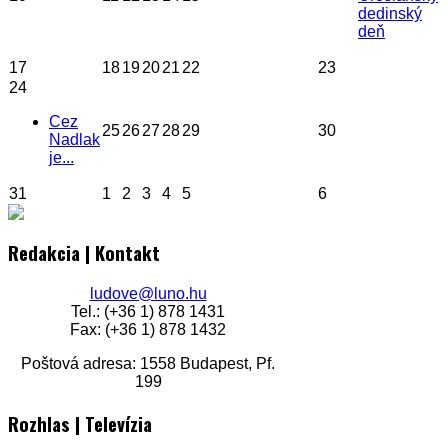
dedinský
deň
17
18
19
20
21
22
23
24
Cez
25
26
27
28
29
30
Nadlak
je...
31
1
2
3
4
5
6
Redakcia | Kontakt
ludove@luno.hu
Tel.: (+36 1) 878 1431
Fax: (+36 1) 878 1432
Poštová adresa: 1558 Budapest, Pf.
199
Rozhlas | Televízia