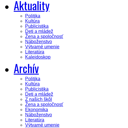
Aktuality
Politika
Kultúra
Publicistika
Deti a mládež
Žena a spoločnosť
Náboženstvo
Výtvarné umenie
Literatúra
Kaleidoskop
Archív
Politika
Kultúra
Publicistika
Deti a mládež
Z našich škôl
Žena a spoločnosť
Ekonomika
Náboženstvo
Literatúra
Výtvarné umenie