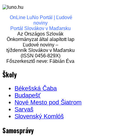
OnLine LuNo Portál | Ľudové
noviny
Portál Slovákov v Maďarsku
Az Országos Szlovák
Önkormányzat által alapított lap
Ľudové noviny –
týždenník Slovákov v Maďarsku
(ISSN 0456-829X)
Főszerkesztő neve: Fábián Éva
Školy
Békešská Čaba
Budapešť
Nové Mesto pod Šiatrom
Sarvaš
Slovenský Komlóš
Samosprávy