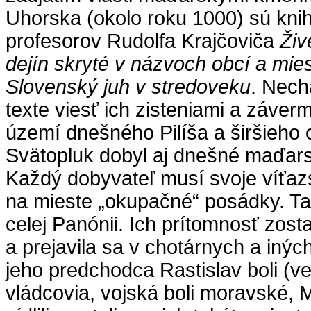
Uhorska (okolo roku 1000) sú knih
profesorov Rudolfa Krajčoviča
Živ
dejín skryté v názvoch obcí a mie
Slovenský juh v stredoveku
. Nec
texte viesť ich zisteniami a záve
území dnešného Pilíša a širšieho 
Svätopluk dobyl aj dnešné maďar
Každý dobyvateľ musí svoje víťazs
na mieste „okupačné“ posádky. Tak t
celej Panónii. Ich prítomnosť zost
a prejavila sa v chotárnych a inýc
jeho predchodca Rastislav boli (v
vládcovia, vojská boli moravské, 