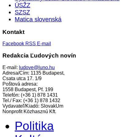
ÚSŽZ
SZSZ
Matica slovenská
Kontakt
Facebook
RSS
E-mail
Redakcia Ľudových novín
E-mail:
ludove@luno.hu
Adresa/Cím: 1135 Budapest,
Csata utca 17. 1/9
Poštová adresa:
1558 Budapest, Pf. 199
Telefón: (+36 1) 878 1431
Tel./ Fax: (+36 1) 878 1432
Vydavateľ/Kiadó: SlovakUm
Nonprofit Közhasznú Kft.
Politika