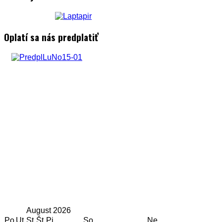
Oplatí sa nás predplatiť
August
2026
Po
Ut
St
Št
Pi
So
Ne