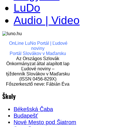
LuDo
Audio | Video
OnLine LuNo Portál | Ľudové
noviny
Portál Slovákov v Maďarsku
Az Országos Szlovák
Önkormányzat által alapított lap
Ľudové noviny –
týždenník Slovákov v Maďarsku
(ISSN 0456-829X)
Főszerkesztő neve: Fábián Éva
Školy
Békešská Čaba
Budapešť
Nové Mesto pod Šiatrom