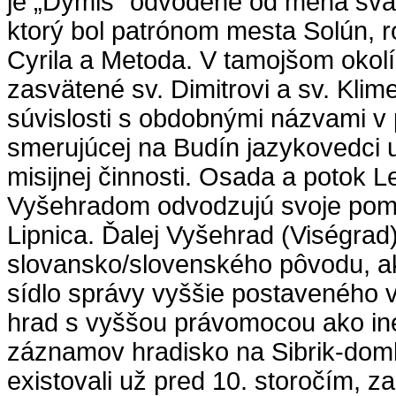
je „Dymis“ odvodené od mena svä
ktorý bol patrónom mesta Solún, r
Cyrila a Metoda. V tamojšom okolí 
zasvätené sv. Dimitrovi a sv. Klim
súvislosti s obdobnými názvami v p
smerujúcej na Budín jazykovedci 
misijnej činnosti. Osada a potok 
Vyšehradom odvodzujú svoje pom
Lipnica. Ďalej Vyšehrad (Viségrad
slovansko/slovenského pôvodu, ak
sídlo správy vyššie postaveného v
hrad s vyššou právomocou ako in
záznamov hradisko na Sibrik-domb
existovali už pred 10. storočím, z