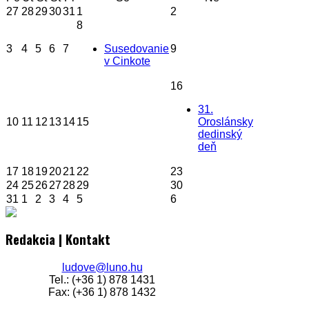
27
28
29
30
31
1
2
8
3
4
5
6
7
Susedovanie
9
v Cinkote
16
31.
10
11
12
13
14
15
Oroslánsky
dedinský
deň
17
18
19
20
21
22
23
24
25
26
27
28
29
30
31
1
2
3
4
5
6
Redakcia | Kontakt
ludove@luno.hu
Tel.: (+36 1) 878 1431
Fax: (+36 1) 878 1432