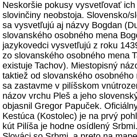
Neskoršie pokusy vysvetľovať ich 
slovinčiny neobstoja. Slovensko
sa vysvetľujú aj názvy Bogdan (
slovanského osobného mena Bogd
jazykovedci vysvetľujú z roku 14
zo slovanského osobného mena T
existuje Tachov). Miestopisný náz
taktiež od slovanského osobného
sa zastavme v pilíšskom vnútroz
názov vrchu Pleš a jeho slovensk
objasnil Gregor Papuček. Oficiál
Kestúca (Kostolec) je na prvý po
kút Pilíša je hodne osídlený Srbm
Slováci so Srbmi, a preto na map