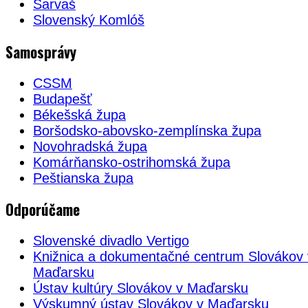
Sarvaš
Slovenský Komlóš
Samosprávy
CSSM
Budapešť
Békešská župa
Boršodsko-abovsko-zemplínska župa
Novohradská župa
Komárňansko-ostrihomská župa
Peštianska župa
Odporúčame
Slovenské divadlo Vertigo
Knižnica a dokumentačné centrum Slovákov 
Maďarsku
Ústav kultúry Slovákov v Maďarsku
Výskumný ústav Slovákov v Maďarsku