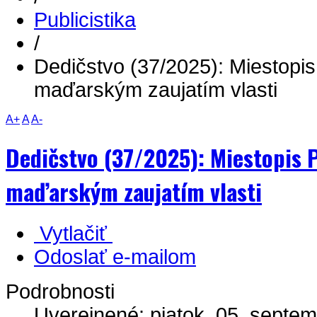
Publicistika
/
Dedičstvo (37/2025): Miestopis
maďarským zaujatím vlasti
A+
A
A-
Dedičstvo (37/2025): Miestopis P
maďarským zaujatím vlasti
Vytlačiť
Odoslať e-mailom
Podrobnosti
Uverejnené: piatok, 05. septe