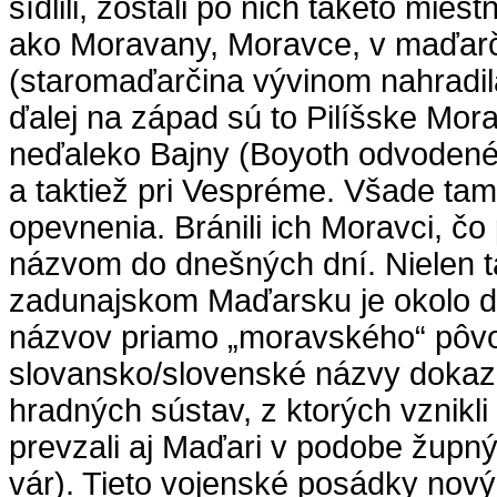
sídlili, zostali po nich takéto mie
ako Moravany, Moravce, v maďarč
(staromaďarčina vývinom nahradila 
ďalej na západ sú to Pilíšske Mora
neďaleko Bajny (Boyoth odvodené 
a taktiež pri Vespréme. Všade tam
opevnenia. Bránili ich Moravci, č
názvom do dnešných dní. Nielen 
zadunajskom Maďarsku je okolo 
názvov priamo „moravského“ pôv
slovansko/slovenské názvy dokazu
hradných sústav, z ktorých vznikli
prevzali aj Maďari v podobe župn
vár). Tieto vojenské posádky nový