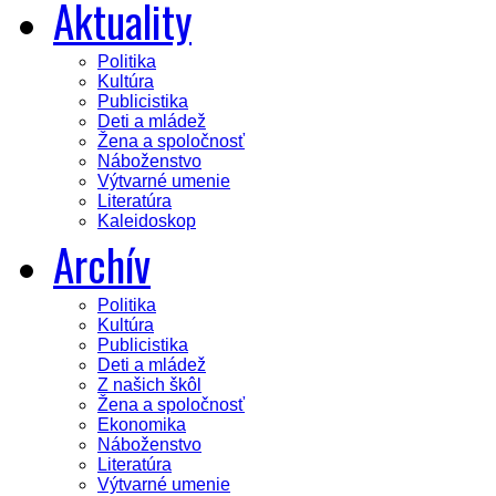
Aktuality
Politika
Kultúra
Publicistika
Deti a mládež
Žena a spoločnosť
Náboženstvo
Výtvarné umenie
Literatúra
Kaleidoskop
Archív
Politika
Kultúra
Publicistika
Deti a mládež
Z našich škôl
Žena a spoločnosť
Ekonomika
Náboženstvo
Literatúra
Výtvarné umenie