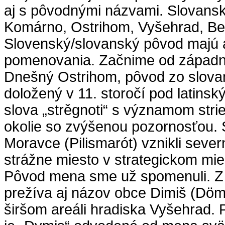
aj s pôvodnými názvami. Slovans
Komárno, Ostrihom, Vyšehrad, B
Slovenský/slovanský pôvod majú a
pomenovania. Začnime od západné
Dnešný Ostrihom, pôvod zo slova
doložený v 11. storočí pod latinsk
slova „strěgnoti“ s významom stri
okolie so zvýšenou pozornosťou.
Moravce (Pilismarót) vznikli seve
strážne miesto v strategickom mi
Pôvod mena sme už spomenuli. Z
prežíva aj názov obce Dimiš (Dömö
širšom areáli hradiska Vyšehrad. P