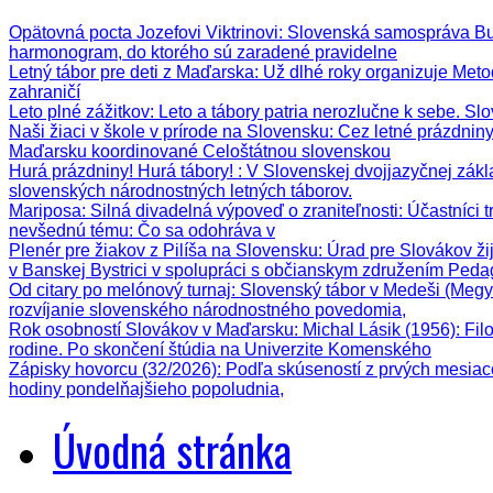
Opätovná pocta Jozefovi Viktrinovi
: Slovenská samospráva Bud
harmonogram, do ktorého sú zaradené pravidelne
Letný tábor pre deti z Maďarska
: Už dlhé roky organizuje Meto
zahraničí
Leto plné zážitkov
: Leto a tábory patria nerozlučne k sebe. Sl
Naši žiaci v škole v prírode na Slovensku
: Cez letné prázdnin
Maďarsku koordinované Celoštátnou slovenskou
Hurá prázdniny! Hurá tábory!
: V Slovenskej dvojjazyčnej zák
slovenských národnostných letných táborov.
Mariposa: Silná divadelná výpoveď o zraniteľnosti
: Účastníci 
nevšednú tému: Čo sa odohráva v
Plenér pre žiakov z Pilíša na Slovensku
: Úrad pre Slovákov ži
v Banskej Bystrici v spolupráci s občianskym združením Ped
Od citary po melónový turnaj
: Slovenský tábor v Medeši (Megy
rozvíjanie slovenského národnostného povedomia,
Rok osobností Slovákov v Maďarsku: Michal Lásik (1956)
: Fi
rodine. Po skončení štúdia na Univerzite Komenského
Zápisky hovorcu (32/2026)
: Podľa skúseností z prvých mesiac
hodiny pondelňajšieho popoludnia,
Úvodná stránka