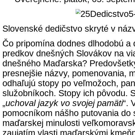
Slovenské dedičstvo skryté v názv
Čo pripomína dodnes dlhodobú a 
predkov dnešných Slovákov na vi
dnešného Maďarska? Predovšetkým
presnejšie názvy, pomenovania, mi
odhaľujú stopy po veľmožoch, pa
služobníkoch. Stopy ich pôvodu. S
„
uchoval jazyk vo svojej pamäti
“.
pomocníkom nášho putovania do s
maďarskej minulosti veľkomoravsk
zaujatím vlasti maďarskými kmeňm