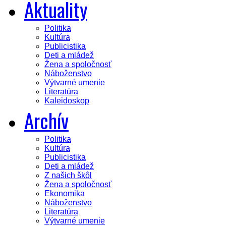
Aktuality
Politika
Kultúra
Publicistika
Deti a mládež
Žena a spoločnosť
Náboženstvo
Výtvarné umenie
Literatúra
Kaleidoskop
Archív
Politika
Kultúra
Publicistika
Deti a mládež
Z našich škôl
Žena a spoločnosť
Ekonomika
Náboženstvo
Literatúra
Výtvarné umenie