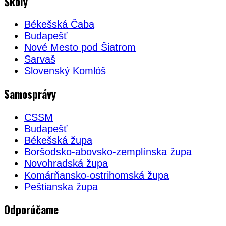
Školy
Békešská Čaba
Budapešť
Nové Mesto pod Šiatrom
Sarvaš
Slovenský Komlóš
Samosprávy
CSSM
Budapešť
Békešská župa
Boršodsko-abovsko-zemplínska župa
Novohradská župa
Komárňansko-ostrihomská župa
Peštianska župa
Odporúčame