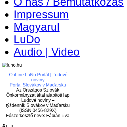
O nás / Bemutatkozás
Impressum
Magyarul
LuDo
Audio | Video
OnLine LuNo Portál | Ľudové
noviny
Portál Slovákov v Maďarsku
Az Országos Szlovák
Önkormányzat által alapított lap
Ľudové noviny –
týždenník Slovákov v Maďarsku
(ISSN 0456-829X)
Főszerkesztő neve: Fábián Éva