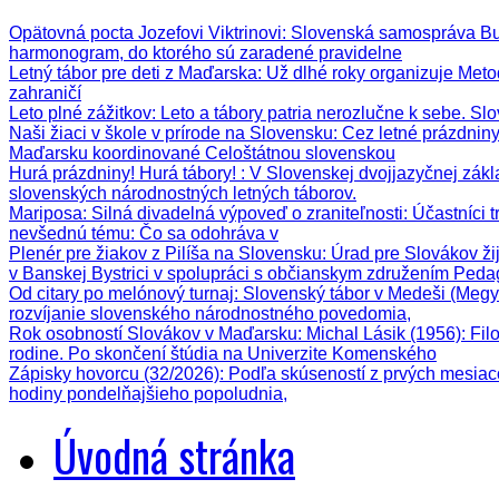
Opätovná pocta Jozefovi Viktrinovi
: Slovenská samospráva Bud
harmonogram, do ktorého sú zaradené pravidelne
Letný tábor pre deti z Maďarska
: Už dlhé roky organizuje Meto
zahraničí
Leto plné zážitkov
: Leto a tábory patria nerozlučne k sebe. Sl
Naši žiaci v škole v prírode na Slovensku
: Cez letné prázdnin
Maďarsku koordinované Celoštátnou slovenskou
Hurá prázdniny! Hurá tábory!
: V Slovenskej dvojjazyčnej zák
slovenských národnostných letných táborov.
Mariposa: Silná divadelná výpoveď o zraniteľnosti
: Účastníci 
nevšednú tému: Čo sa odohráva v
Plenér pre žiakov z Pilíša na Slovensku
: Úrad pre Slovákov ži
v Banskej Bystrici v spolupráci s občianskym združením Ped
Od citary po melónový turnaj
: Slovenský tábor v Medeši (Megy
rozvíjanie slovenského národnostného povedomia,
Rok osobností Slovákov v Maďarsku: Michal Lásik (1956)
: Fi
rodine. Po skončení štúdia na Univerzite Komenského
Zápisky hovorcu (32/2026)
: Podľa skúseností z prvých mesiac
hodiny pondelňajšieho popoludnia,
Úvodná stránka