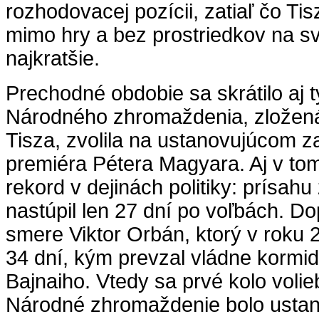
rozhodovacej pozícii, zatiaľ čo Tis
mimo hry a bez prostriedkov na sv
najkratšie.
Prechodné obdobie sa skrátilo aj 
Národného zhromaždenia, zložená
Tisza, zvolila na ustanovujúcom z
premiéra Pétera Magyara. Aj v tom
rekord v dejinách politiky: prísahu
nastúpil len 27 dní po voľbách. Do
smere Viktor Orbán, ktorý v roku 
34 dní, kým prevzal vládne kormi
Bajnaiho. Vtedy sa prvé kolo volieb
Národné zhromaždenie bolo ustan