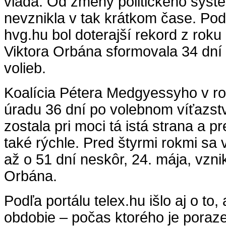
vláda. Od zmeny politického syst
nevznikla v tak krátkom čase. Podľ
hvg.hu bol doterajší rekord z roku
Viktora Orbána sformovala 34 dní
volieb.
Koalícia Pétera Medgyessyho v ro
úradu 36 dní po volebnom víťazst
zostala pri moci tá istá strana a 
také rýchle. Pred štyrmi rokmi sa v
až o 51 dní neskôr, 24. mája, vznik
Orbána.
Podľa portálu telex.hu išlo aj o to
obdobie – počas ktorého je poraze