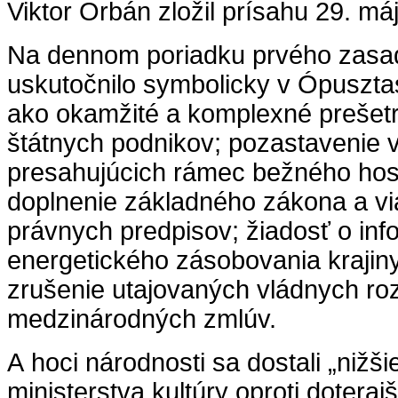
Viktor Orbán zložil prísahu 29. máj
Na dennom poriadku prvého zasadn
uskutočnilo symbolicky v Ópusztasz
ako okamžité a komplexné prešetre
štátnych podnikov; pozastavenie
presahujúcich rámec bežného ho
doplnenie základného zákona a vi
právnych predpisov; žiadosť o inf
energetického zásobovania krajiny;
zrušenie utajovaných vládnych ro
medzinárodných zmlúv.
A hoci národnosti sa dostali „nižši
ministerstva kultúry oproti dotera