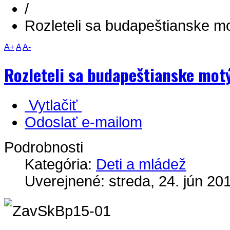
/
Rozleteli sa budapeštianske mo
A+
A
A-
Rozleteli sa budapeštianske motý
Vytlačiť
Odoslať e-mailom
Podrobnosti
Kategória:
Deti a mládež
Uverejnené: streda, 24. jún 20