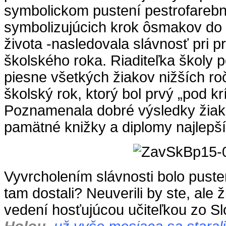
symbolickom pustení pestrofareb
symbolizujúcich krok ôsmakov do 
života -nasledovala slávnosť pri pr
školského roka. Riaditeľka školy 
piesne všetkých žiakov nižších ro
školský rok, ktorý bol prvý „pod k
Poznamenala dobré výsledky žiak
pamätné knižky a diplomy najlepš
Vyvrcholením slávnosti bolo puste
tam dostali? Neuverili by ste, ale ži
vedení hosťujúcou učiteľkou zo 