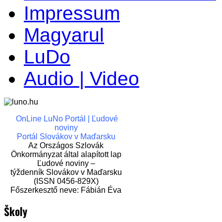
Impressum
Magyarul
LuDo
Audio | Video
OnLine LuNo Portál | Ľudové
noviny
Portál Slovákov v Maďarsku
Az Országos Szlovák
Önkormányzat által alapított lap
Ľudové noviny –
týždenník Slovákov v Maďarsku
(ISSN 0456-829X)
Főszerkesztő neve: Fábián Éva
Školy