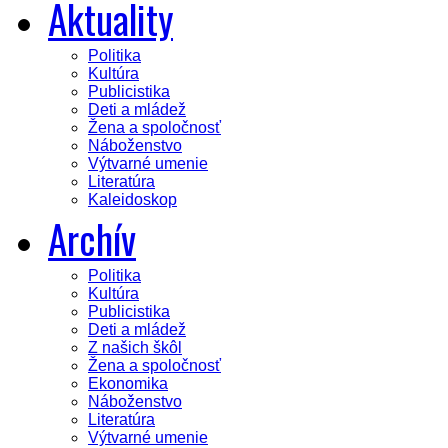
Aktuality
Politika
Kultúra
Publicistika
Deti a mládež
Žena a spoločnosť
Náboženstvo
Výtvarné umenie
Literatúra
Kaleidoskop
Archív
Politika
Kultúra
Publicistika
Deti a mládež
Z našich škôl
Žena a spoločnosť
Ekonomika
Náboženstvo
Literatúra
Výtvarné umenie