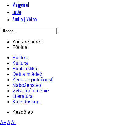
Magyarul
LuDo
Audio | Video
You are here :
Főoldal
Politika
Kultúra
Publicistika
Deti a mládež
Žena a spoločnosť
Náboženstvo
Výtvarné umenie
Literatúra
Kaleidoskop
Kezdőlap
A+
A
A-