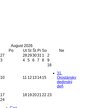
August
2026
Po
Ut
St
Št
Pi
So
Ne
27
28
29
30
31
1
2
3
4
5
6
7
8
9
16
31.
10
11
12
13
14
15
Oroslánsky
dedinský
deň
17
18
19
20
21
22
23
24
Cez