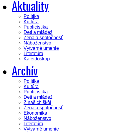
Aktuality
Politika
Kultúra
Publicistika
Deti a mládež
Žena a spoločnosť
Náboženstvo
Výtvarné umenie
Literatúra
Kaleidoskop
Archív
Politika
Kultúra
Publicistika
Deti a mládež
Z našich škôl
Žena a spoločnosť
Ekonomika
Náboženstvo
Literatúra
Výtvarné umenie