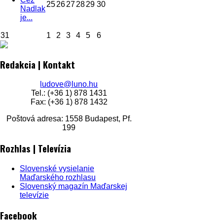
25
26
27
28
29
30
Nadlak
je...
31
1
2
3
4
5
6
Redakcia | Kontakt
ludove@luno.hu
Tel.: (+36 1) 878 1431
Fax: (+36 1) 878 1432
Poštová adresa: 1558 Budapest, Pf.
199
Rozhlas | Televízia
Slovenské vysielanie
Maďarského rozhlasu
Slovenský magazín Maďarskej
televízie
Facebook