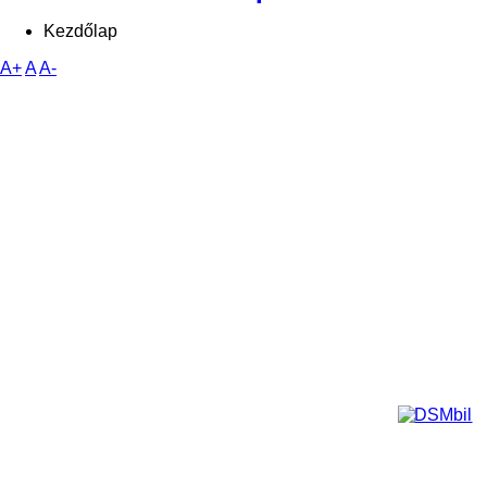
Kezdőlap
A+
A
A-