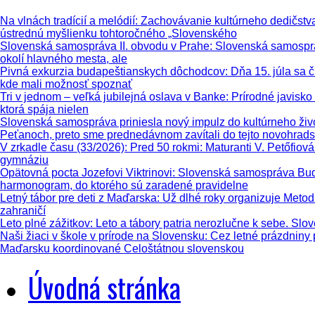
Na vlnách tradícií a melódií
: Zachovávanie kultúrneho dedičstva,
ústrednú myšlienku tohtoročného „Slovenského
Slovenská samospráva II. obvodu v Prahe
: Slovenská samosprá
okolí hlavného mesta, ale
Pivná exkurzia budapeštianskych dôchodcov
: Dňa 15. júla sa
kde mali možnosť spoznať
Tri v jednom – veľká jubilejná oslava v Banke
: Prírodné javisk
ktorá spája nielen
Slovenská samospráva priniesla nový impulz do kultúrneho živ
Peťanoch, preto sme prednedávnom zavítali do tejto novohrads
V zrkadle času (33/2026)
: Pred 50 rokmi: Maturanti V. Petőfio
gymnáziu
Opätovná pocta Jozefovi Viktrinovi
: Slovenská samospráva Buda
harmonogram, do ktorého sú zaradené pravidelne
Letný tábor pre deti z Maďarska
: Už dlhé roky organizuje Metod
zahraničí
Leto plné zážitkov
: Leto a tábory patria nerozlučne k sebe. Slo
Naši žiaci v škole v prírode na Slovensku
: Cez letné prázdniny
Maďarsku koordinované Celoštátnou slovenskou
Úvodná stránka