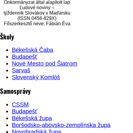
Önkormányzat által alapított lap
Ľudové noviny –
týždenník Slovákov v Maďarsku
(ISSN 0456-829X)
Főszerkesztő neve: Fábián Éva
Školy
Békešská Čaba
Budapešť
Nové Mesto pod Šiatrom
Sarvaš
Slovenský Komlóš
Samosprávy
CSSM
Budapešť
Békešská župa
Boršodsko-abovsko-zemplínska župa
Novohradská župa