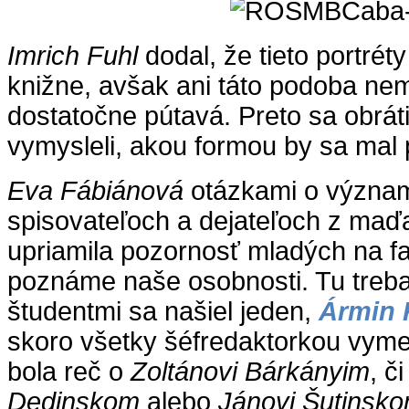
Imrich Fuhl
dodal, že tieto portréty
knižne, avšak ani táto podoba ne
dostatočne pútavá. Preto sa obráti
vymysleli, akou formou by sa mal p
Eva Fábiánová
otázkami o význa
spisovateľoch a dejateľoch z maďa
upriamila pozornosť mladých na fa
poznáme naše osobnosti. Tu treba
študentmi sa našiel jeden,
Ármin 
skoro všetky šéfredaktorkou vyme
bola reč o
Zoltánovi Bárkányim
, č
Dedinskom
alebo
Jánovi Šutinsk