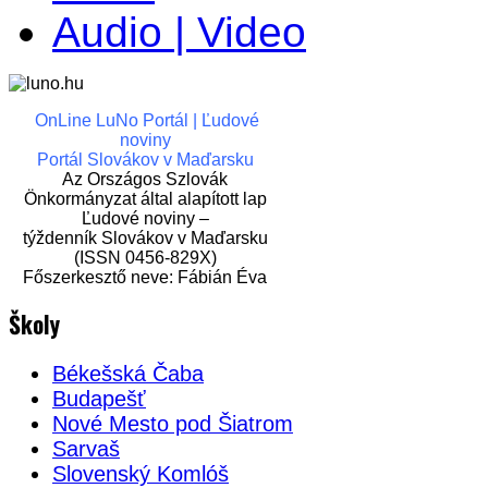
Audio | Video
OnLine LuNo Portál | Ľudové
noviny
Portál Slovákov v Maďarsku
Az Országos Szlovák
Önkormányzat által alapított lap
Ľudové noviny –
týždenník Slovákov v Maďarsku
(ISSN 0456-829X)
Főszerkesztő neve: Fábián Éva
Školy
Békešská Čaba
Budapešť
Nové Mesto pod Šiatrom
Sarvaš
Slovenský Komlóš