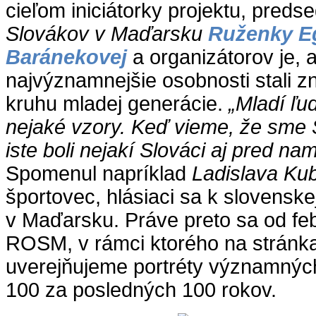
cieľom iniciátorky projektu, pred
Slovákov v Maďarsku
Ruženky E
Baránekovej
a organizátorov je, 
najvýznamnejšie osobnosti stali 
kruhu mladej generácie.
„Mladí ľu
nejaké vzory. Keď vieme, že sme 
iste boli nejakí Slováci aj pred nam
Spomenul napríklad
Ladislava Kub
športovec, hlásiaci sa k slovenske
v Maďarsku. Práve preto sa od fe
ROSM, v rámci ktorého na stránk
uverejňujeme portréty významnýc
100 za posledných 100 rokov.