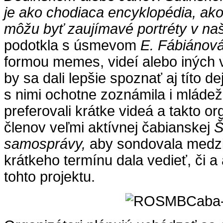
je ako chodiaca encyklopédia, ako
môžu byť zaujímavé portréty v na
podotkla s úsmevom
E. Fábiánov
formou memes, videí alebo iných 
by sa dali lepšie spoznať aj títo d
s nimi ochotne zoznámila i mládež
preferovali krátke videá a takto or
členov veľmi aktívnej čabianskej
Š
samosprávy,
aby sondovala medzi
krátkeho termínu dala vedieť, či a 
tohto projektu.