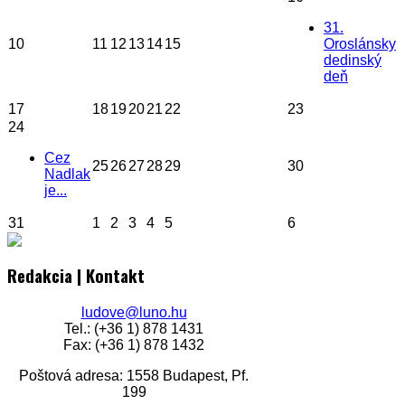
31.
10
11
12
13
14
15
Oroslánsky
dedinský
deň
17
18
19
20
21
22
23
24
Cez
25
26
27
28
29
30
Nadlak
je...
31
1
2
3
4
5
6
Redakcia | Kontakt
ludove@luno.hu
Tel.: (+36 1) 878 1431
Fax: (+36 1) 878 1432
Poštová adresa: 1558 Budapest, Pf.
199