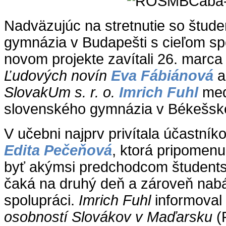
Nadväzujúc na stretnutie so štud
gymnázia v Budapešti s cieľom sp
novom projekte zavítali 26. marca
Ľudových novín
Eva Fábiánová
a
SlovakUm s. r. o.
Imrich Fuhl
med
slovenského gymnázia v Békešsk
V učebni najprv privítala účastníkov
Edita Pečeňová
, ktorá pripomen
byť akýmsi predchodcom študentsk
čaká na druhý deň a zároveň nabá
spolupráci.
Imrich Fuhl
informoval 
osobností Slovákov v Maďarsku
(