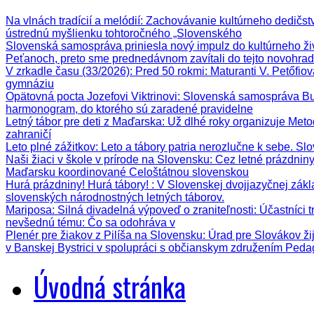
Na vlnách tradícií a melódií
: Zachovávanie kultúrneho dedičstva
ústrednú myšlienku tohtoročného „Slovenského
Slovenská samospráva priniesla nový impulz do kultúrneho ži
Peťanoch, preto sme prednedávnom zavítali do tejto novohrad
V zrkadle času (33/2026)
: Pred 50 rokmi: Maturanti V. Petőfi
gymnáziu
Opätovná pocta Jozefovi Viktrinovi
: Slovenská samospráva Bud
harmonogram, do ktorého sú zaradené pravidelne
Letný tábor pre deti z Maďarska
: Už dlhé roky organizuje Meto
zahraničí
Leto plné zážitkov
: Leto a tábory patria nerozlučne k sebe. Sl
Naši žiaci v škole v prírode na Slovensku
: Cez letné prázdnin
Maďarsku koordinované Celoštátnou slovenskou
Hurá prázdniny! Hurá tábory!
: V Slovenskej dvojjazyčnej zák
slovenských národnostných letných táborov.
Mariposa: Silná divadelná výpoveď o zraniteľnosti
: Účastníci 
nevšednú tému: Čo sa odohráva v
Plenér pre žiakov z Pilíša na Slovensku
: Úrad pre Slovákov ži
v Banskej Bystrici v spolupráci s občianskym združením Ped
Úvodná stránka