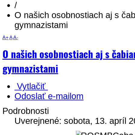
/
O našich osobnostiach aj s ča
gymnazistami
A+
A
A-
O našich osobnostiach aj s čabi
gymnazistami
Vytlačiť
Odoslať e-mailom
Podrobnosti
Uverejnené: sobota, 13. apríl 2