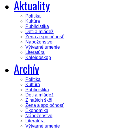
Aktuality
Politika
Kultúra
Publicistika
Deti a mládež
Žena a spoločnosť
Náboženstvo
Výtvarné umenie
Literatúra
Kaleidoskop
Archív
Politika
Kultúra
Publicistika
Deti a mládež
Z našich škôl
Žena a spoločnosť
Ekonomika
Náboženstvo
Literatúra
Výtvarné umenie