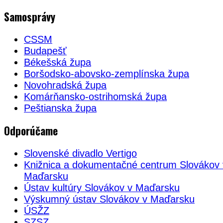
Samosprávy
CSSM
Budapešť
Békešská župa
Boršodsko-abovsko-zemplínska župa
Novohradská župa
Komárňansko-ostrihomská župa
Peštianska župa
Odporúčame
Slovenské divadlo Vertigo
Knižnica a dokumentačné centrum Slovákov 
Maďarsku
Ústav kultúry Slovákov v Maďarsku
Výskumný ústav Slovákov v Maďarsku
ÚSŽZ
SZSZ