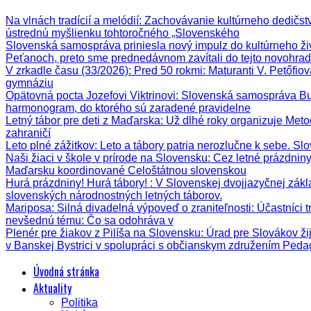
Na vlnách tradícií a melódií
: Zachovávanie kultúrneho dedičstva
ústrednú myšlienku tohtoročného „Slovenského
Slovenská samospráva priniesla nový impulz do kultúrneho ži
Peťanoch, preto sme prednedávnom zavítali do tejto novohrad
V zrkadle času (33/2026)
: Pred 50 rokmi: Maturanti V. Petőfi
gymnáziu
Opätovná pocta Jozefovi Viktrinovi
: Slovenská samospráva Bud
harmonogram, do ktorého sú zaradené pravidelne
Letný tábor pre deti z Maďarska
: Už dlhé roky organizuje Meto
zahraničí
Leto plné zážitkov
: Leto a tábory patria nerozlučne k sebe. Sl
Naši žiaci v škole v prírode na Slovensku
: Cez letné prázdnin
Maďarsku koordinované Celoštátnou slovenskou
Hurá prázdniny! Hurá tábory!
: V Slovenskej dvojjazyčnej zák
slovenských národnostných letných táborov.
Mariposa: Silná divadelná výpoveď o zraniteľnosti
: Účastníci 
nevšednú tému: Čo sa odohráva v
Plenér pre žiakov z Pilíša na Slovensku
: Úrad pre Slovákov ži
v Banskej Bystrici v spolupráci s občianskym združením Ped
Úvodná stránka
Aktuality
Politika