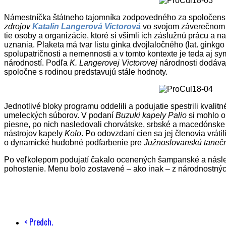
Námestníčka štátneho tajomníka zodpovedného za spoločen
zdrojov
Katalin Langerová Victorová
vo svojom záverečnom 
tie osoby a organizácie, ktoré si všimli ich záslužnú prácu a n
uznania. Plaketa má tvar listu ginka dvojlaločného (lat. ginkg
spolupatričnosti a nemennosti a v tomto kontexte je teda aj s
národností. Podľa
K. Langerovej Victorovej
národnosti dodávajú
spoločne s rodinou predstavujú stále hodnoty.
Jednotlivé bloky programu oddelili a podujatie spestrili kvalit
umeleckých súborov. V podaní
Buzuki kapely Palio
si mohlo o
piesne, po nich nasledovali chorvátske, srbské a macedónsk
nástrojov kapely
Kolo
. Po odovzdaní cien sa jej členovia vrátil
o dynamické hudobné podfarbenie pre
Južnoslovanskú tanečn
Po veľkolepom podujatí čakalo ocenených šampanské a násled
pohostenie. Menu bolo zostavené – ako inak – z národnostných
< Predch.