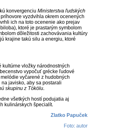
skú konvergenciu
Ministerstva ľudských
príhovore vyzdvihla okrem ocenených
avrhli ich na toto ocenenie ako prejav
o biloba), ktoré je prastarým symbolom
ymbolom dôležitosti zachovávania kultúry
 krajine takú silu a energiu, ktoré
né kultúrne vložky národnostných
becenstvo vypočuť grécke ľudové
e melódie vyčarené z hudobných
i na javisko, aby sa postarali
ú skupinu z T
ökölu
.
ne všetkých hostí podujatia aj
 kulinárskych špecialít.
Zlatko Papuček
Foto: autor