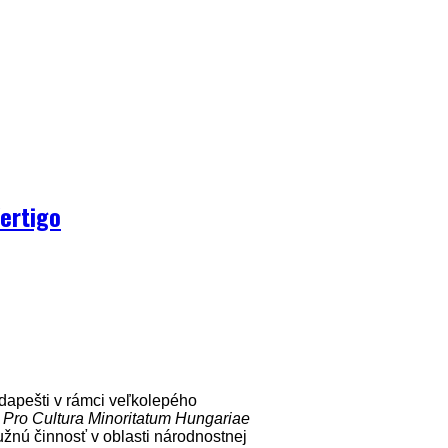
ertigo
apešti v rámci veľkolepého
a
Pro Cultura Minoritatum Hungariae
žnú činnosť v oblasti národnostnej