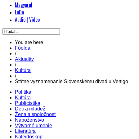
Magyarul
LuDo
Audio | Video
You are here :
Főoldal
/
Aktuality
/
Kultúra
/
Štátne vyznamenanie Slovenskému divadlu Vertigo
Politika
Kultúra
Publicistika
Deti a mládež
Žena a spoločnosť
Náboženstvo
Výtvarné umenie
Literatúra
Kaleidoskop