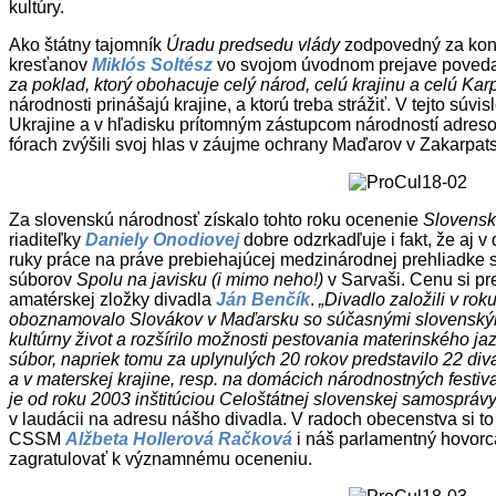
kultúry.
Ako štátny tajomník
Úradu predsedu vlády
zodpovedný za konf
kresťanov
Miklós Soltész
vo svojom úvodnom prejave poveda
za poklad, ktorý obohacuje celý národ, celú krajinu a celú Karp
národnosti prinášajú krajine, a ktorú treba strážiť. V tejto súvi
Ukrajine a v hľadisku prítomným zástupcom národností adres
fórach zvýšili svoj hlas v záujme ochrany Maďarov v Zakarpat
Za slovenskú národnosť získalo tohto roku ocenenie
Slovensk
riaditeľky
Daniely Onodiovej
dobre odzrkadľuje i fakt, že aj
ruky práce na práve prebiehajúcej medzinárodnej prehliadke
súborov
Spolu na javisku (i mimo neho!)
v Sarvaši. Cenu si pre
amatérskej zložky divadla
Ján Benčík
.
„Divadlo založili v ro
oboznamovalo Slovákov v Maďarsku so súčasnými slovenskými
kultúrny život a rozšírilo možnosti pestovania materinského j
súbor, napriek tomu za uplynulých 20 rokov predstavilo 22 div
a v materskej krajine, resp. na domácich národnostných festiva
je od roku 2003 inštitúciou Celoštátnej slovenskej samosprá
v laudácii na adresu nášho divadla. V radoch obecenstva si to
CSSM
Alžbeta Hollerová Račková
i náš parlamentný hovor
zagratulovať k významnému oceneniu.