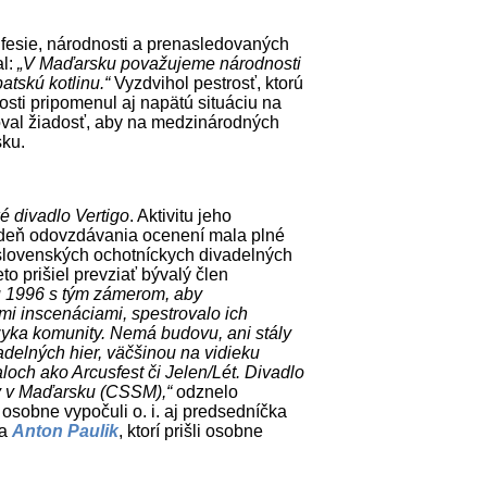
esie, národnosti a prenasledovaných
l:
„V Maďarsku považujeme národnosti
atskú kotlinu.“
Vyzdvihol pestrosť, ktorú
slosti pripomenul aj napätú situáciu na
oval žiadosť, aby na medzinárodných
sku.
é divadlo Vertigo
. Aktivitu jeho
 v deň odovzdávania ocenení mala plné
 slovenských ochotníckych divadelných
to prišiel prevziať bývalý člen
ku 1996 s tým zámerom, aby
 inscenáciami, spestrovalo ich
azyka komunity. Nemá budovu, ani stály
adelných hier, väčšinou na vidieku
loch ako Arcusfest či Jelen/Lét. Divadlo
vy v Maďarsku (CSSM),“
odznelo
 osobne vypočuli o. i. aj predsedníčka
ca
Anton Paulik
, ktorí prišli osobne