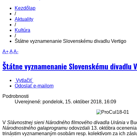
Kezdőlap
/
Aktuality
/
Kultúra
/
Štátne vyznamenanie Slovenskému divadlu Vertigo
A+
A
A-
Štátne vyznamenanie Slovenskému divadlu V
Vytlačiť
Odoslať e-mailom
Podrobnosti
Uverejnené: pondelok, 15. október 2018, 16:09
V
Slávnostnej sieni Národného filmového divadla Uránia
v Bud
Národnostného galaprogramu
odovzdali 13. októbra oceneni
trinástim vyznamenaným osobám resp. kolektívom za ich záslu