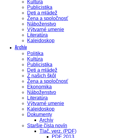
Kultúra
Publicistika
Deti a mládež
Žena a spoločnosť
Náboženstvo
Výtvarné umenie
Literatúra
Kaleidoskop
Archív
Politika
Kultúra
Publicistika
Deti a mládež
Z našich škôl
Žena a spoločnosť
Ekonomika
Náboženstvo
Literatúra
Výtvarné umenie
Kaleidoskop
Dokumenty
Archív
Staršie čísla novín
Tlač. verz. (PDF)
PDF 2013