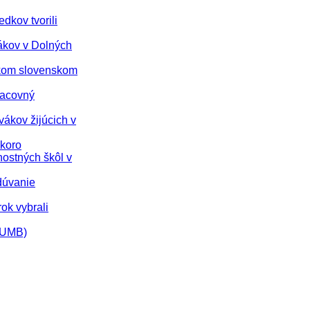
dkov tvorili
vákov v Dolných
nskom slovenskom
racovný
vákov žijúcich v
skoro
nostných škôl v
dúvanie
rok vybrali
 (UMB)