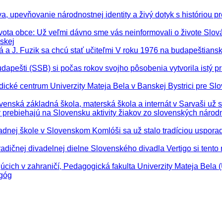
, upevňovanie národnostnej identity a živý dotyk s históriou pre
vota obce
: Už veľmi dávno sme vás neinformovali o živote Slo
skej
ová a J. Fuzik sa chcú stať učiteľmi V roku 1976 na budapeštia
apešti (SSB) si počas rokov svojho pôsobenia vytvorila istý p
dické centrum Univerzity Mateja Bela v Banskej Bystrici pre Slo
ovenská základná škola, materská škola a internát v Sarvaši už 
y prebiehajú na Slovensku aktivity žiakov zo slovenských národ
ladnej škole v Slovenskom Komlóši sa už stalo tradíciou uspora
tradičnej divadelnej dielne Slovenského divadla Vertigo si tento 
júcich v zahraničí, Pedagogická fakulta Univerzity Mateja Bela
agóg