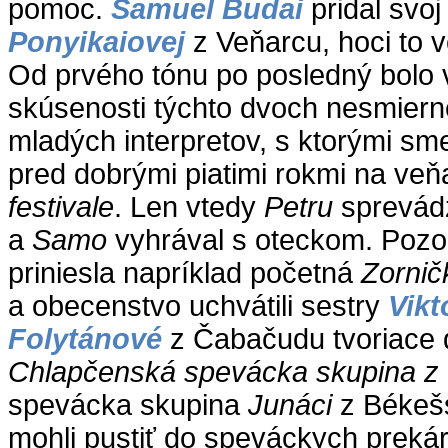
pomoc.
Samuel Budai
pridal svo
Ponyikaiovej
z Veňarcu, hoci to 
Od prvého tónu po posledný bolo v
skúsenosti týchto dvoch nesmiern
mladých interpretov, s ktorými sme 
pred dobrými piatimi rokmi na v
festivale
. Len vtedy
Petru
sprevádza
a
Samo
vyhrával s oteckom. Poz
priniesla napríklad početná
Zornič
a obecenstvo uchvátili sestry
Vikt
Folytánové
z Čabačudu tvoriace
Chlapčenská spevácka skupina z 
spevácka skupina
Junáci
z Békešs
mohli pustiť do speváckych preká