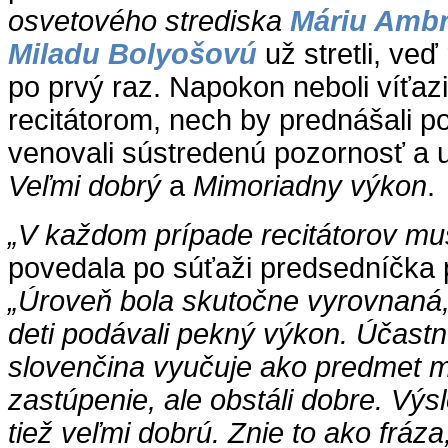
osvetového strediska
Máriu Amb
Miladu Bolyošovú
už stretli, veď
po prvý raz. Napokon neboli víťaz
recitátorom, nech by prednášali p
venovali sústredenú pozornosť a u
Veľmi dobrý
a
Mimoriadny výkon
.
„V každom prípade recitátorov mu
povedala po súťaži predsedníčka 
„Úroveň bola skutočne vyrovnaná, 
deti podávali pekný výkon. Účastní
slovenčina vyučuje ako predmet m
zastúpenie, ale obstáli dobre. Výsl
tiež veľmi dobrú. Znie to ako fráz