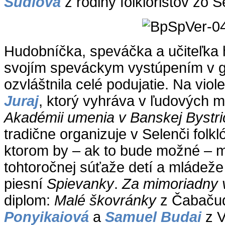
Súdiová
z rodiny folkloristov zo 
Hudobníčka, speváčka a učiteľka
svojím speváckym vystúpením v 
ozvláštnila celé podujatie. Na viole
Juraj
, ktorý vyhráva v ľudových m
Akadémii umenia v Banskej Bystri
tradične organizuje v Selenči folkló
ktorom by – ak to bude možné – m
tohtoročnej súťaže detí a mládež
piesní
Spievanky
.
Za mimoriadny 
diplom:
Malé škovránky
z Čabaču
Ponyikaiová
a
Samuel Budai
z 