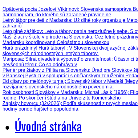
Opätovná pocta Jozefovi Viktrinovi
: Slovenská samospráva Bud
harmonogram, do ktorého sú zaradené pravidelne
Letný tábor pre deti z Maďarska
: Už dlhé roky organizuje Meto
zahraničí
Leto plné zážitkov
: Leto a tábory patria nerozlučne k sebe. Sl
Naši žiaci v škole v prírode na Slovensku
: Cez letné prázdnin
Maďarsku koordinované Celoštátnou slovenskou
Hurá prázdniny! Hurá tábory!
: V Slovenskej dvojjazyčnej zák
slovenských národnostných letných táborov.
Mariposa: Silná divadelná výpoveď o zraniteľnosti
: Účastníci 
nevšednú tému: Čo sa odohráva v
Plenér pre žiakov z Pilíša na Slovensku
: Úrad pre Slovákov ži
v Banskej Bystrici v spolupráci s občianskym združením Ped
Od citary po melónový turnaj
: Slovenský tábor v Medeši (Megy
rozvíjanie slovenského národnostného povedomia,
Rok osobností Slovákov v Maďarsku: Michal Lásik (1956)
: Fi
rodine. Po skončení štúdia na Univerzite Komenského
Zápisky hovorcu (32/2026)
: Podľa skúseností z prvých mesiac
hodiny pondelňajšieho popoludnia,
Úvodná stránka