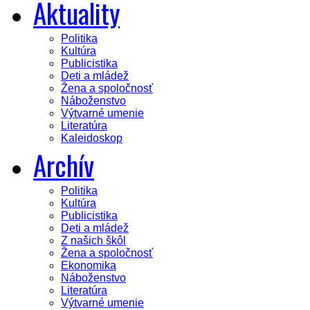
Aktuality
Politika
Kultúra
Publicistika
Deti a mládež
Žena a spoločnosť
Náboženstvo
Výtvarné umenie
Literatúra
Kaleidoskop
Archív
Politika
Kultúra
Publicistika
Deti a mládež
Z našich škôl
Žena a spoločnosť
Ekonomika
Náboženstvo
Literatúra
Výtvarné umenie