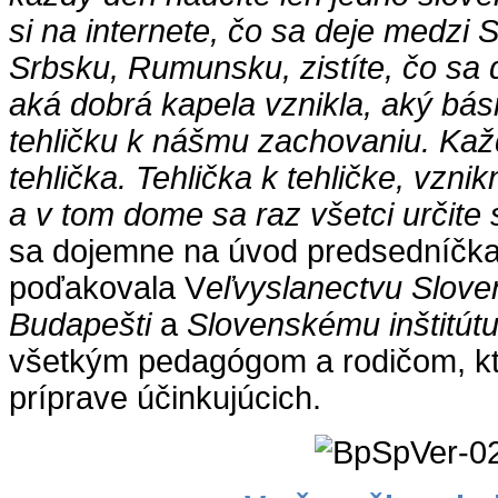
si na internete, čo sa deje medzi
Srbsku, Rumunsku, zistíte, čo sa 
aká dobrá kapela vznikla, aký básn
tehličku k nášmu zachovaniu. Každ
tehlička. Tehlička k tehličke, vzni
a v tom dome sa raz všetci určite 
sa dojemne na úvod predsedníčka
poďakovala V
eľvyslanectvu Sloven
Budapešti
a
Slovenskému inštitútu
všetkým pedagógom a rodičom, kto
príprave účinkujúcich.