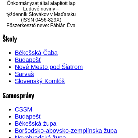
Önkormányzat által alapított lap
Ľudové noviny –
týždenník Slovákov v Maďarsku
(ISSN 0456-829X)
Főszerkesztő neve: Fábián Éva
Školy
Békešská Čaba
Budapešť
Nové Mesto pod Šiatrom
Sarvaš
Slovenský Komlóš
Samosprávy
CSSM
Budapešť
Békešská župa
Boršodsko-abovsko-zemplínska župa
Novohradská župa