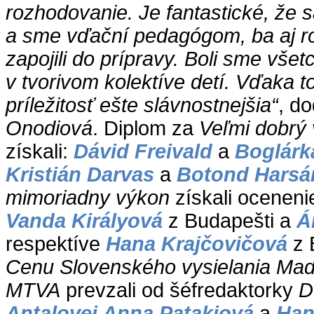
rozhodovanie. Je fantastické, že sa
a sme vďační pedagógom, ba aj ro
zapojili do prípravy. Boli sme všet
v tvorivom kolektíve detí. Vďaka to
príležitosť ešte slávnostnejšia“
, d
Onodiová
. Diplom za
Veľmi dobrý
získali:
Dávid Freivald
a
Boglárk
Kristián Darvas
a
Botond Harsá
mimoriadny výkon
získali oceneni
Vanda Királyová
z Budapešti a
Á
respektíve
Hana Krajčovičová
z 
Cenu Slovenského vysielania Maďa
MTVA
prevzali od šéfredaktorky
D
Antalovej Anna Patakiová
a
Han