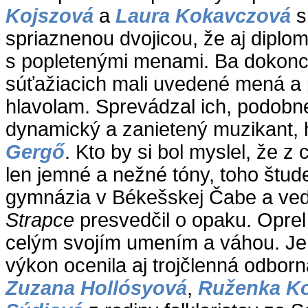
Kojszová
a
Laura Kokavczová
s
spriaznenou dvojicou, že aj diplom
s popletenými menami. Ba dokon
súťažiacich mali uvedené mená a 
hlavolam. Sprevádzal ich, podob
dynamický a zanietený muzikant, 
Gergő
. Kto by si bol myslel, že z 
len jemné a nežné tóny, toho štu
gymnázia v Békešskej Čabe a vedú
Strapce
presvedčil o opaku. Oprel
celým svojím umením a váhou. J
výkon ocenila aj trojčlenná odborn
Zuzana Hollósyová
,
Ruženka K