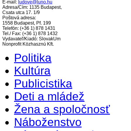
E-mail:
ludove@luno.hu
Adresa/Cím: 1135 Budapest,
Csata utca 17. 1/9
Poštová adresa:
1558 Budapest, Pf. 199
Telefón: (+36 1) 878 1431
Tel./ Fax: (+36 1) 878 1432
Vydavateľ/Kiadó: SlovakUm
Nonprofit Közhasznú Kft.
Politika
Kultúra
Publicistika
Deti a mládež
Žena a spoločnosť
Náboženstvo