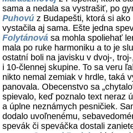
sama a nedala sa vystrašiť, po g
Puhovú
z Budapešti, ktorá si ako
vystačila aj sama. Ešte jedna sp
Folytánová
sa mohla spoliehať le
mala po ruke harmoniku a to je slu
ostatní boli na javisku v dvoj-, troj-
i 10-člennej skupine. To sa veru ľ
nikto nemal zemiak v hrdle, taká 
panovala. Obecenstvo sa „chytalo“,
spievalo, keď poznalo text neraz 
a úplne neznámych pesničiek. Sa
dodalo uvoľnenému, sebavedomém
spevák či speváčka dostali zanie