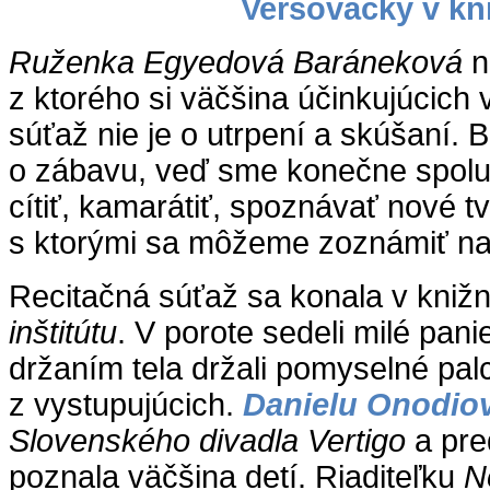
Veršovačky v kni
Ruženka Egyedová Baráneková
n
z ktorého si väčšina účinkujúcich v
súťaž nie je o utrpení a skúšaní. B
o zábavu, veď sme konečne spol
cítiť, kamarátiť, spoznávať nové tv
s ktorými sa môžeme zoznámiť na
Recitačná súťaž sa konala v knižn
inštitútu
. V porote sedeli milé pani
držaním tela držali pomyselné pa
z vystupujúcich.
Danielu Onodio
Slovenského divadla Vertigo
a pre
poznala väčšina detí. Riaditeľku
N