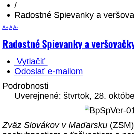
/
Radostné Spievanky a veršova
A+
A
A-
Radostné Spievanky a veršovačky
Vytlačiť
Odoslať e-mailom
Podrobnosti
Uverejnené: štvrtok, 28. októb
Zväz Slovákov v Maďarsku
(ZSM),