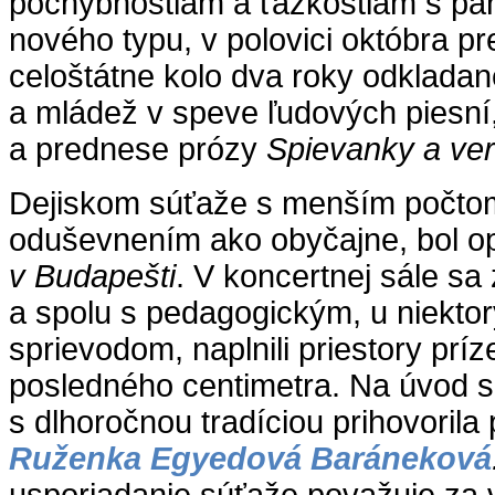
pochybnostiam a ťažkostiam s pa
nového typu, v polovici októbra pr
celoštátne kolo dva roky odkladane
a mládež v speve ľudových piesní, 
a prednese prózy
Spievanky a ve
Dejiskom súťaže s menším počtom
oduševnením ako obyčajne, bol o
v Budapešti
. V koncertnej sále sa 
a spolu s pedagogickým, u niekto
sprievodom, naplnili priestory prí
posledného centimetra. Na úvod 
s dlhoročnou tradíciou prihovoril
Ruženka Egyedová Baráneková