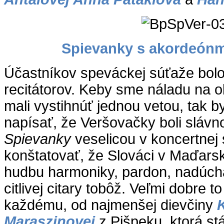
Spievanky s akordeónmi
Účastníkov speváckej súťaže bolo 
recitátorov. Keby sme náladu na 
mali vystihnúť jednou vetou, tak by
napísať, že Veršovačky boli slávno
Spievanky
veselicou v koncertnej
konštatovať, že Slováci v Maďarsk
hudbu harmoniky, pardon, nadúch
citlivej citary tobôž. Veľmi dobre to
každému, od najmenšej dievčiny
Maraszinovej
z Pišpeku, ktorá st