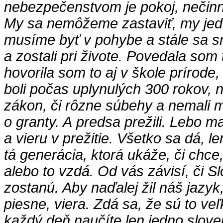
nebezpečenstvom je pokoj, nečinn
My sa nemôžeme zastaviť, my jed
musíme byť v pohybe a stále sa sn
a zostali pri živote. Povedala som 
hovorila som to aj v škole prírode,
boli počas uplynulých 300 rokov, 
zákon, či rôzne súbehy a nemali 
o granty. A predsa prežili. Lebo m
a vieru v prežitie. Všetko sa dá, le
tá generácia, ktorá ukáže, či chce,
alebo to vzdá. Od vás závisí, či 
zostanú. Aby naďalej žil náš jazyk,
piesne, viera. Zdá sa, že sú to veľ
každý deň naučíte len jedno slove