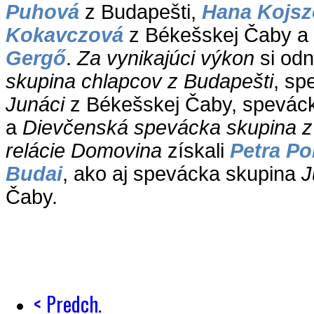
Puhová
z Budapešti,
Hana Kojs
Kokavczová
z Békešskej Čaby a c
Gerg
ő
.
Za vynikajúci výkon
si odn
skupina chlapcov z Budapešti
, sp
Junáci
z Békešskej Čaby, spevác
a
Dievčenská spevácka skupina z
relácie Domovina
získali
Petra Po
Budai
, ako aj spevácka skupina
J
Čaby.
< Predch.