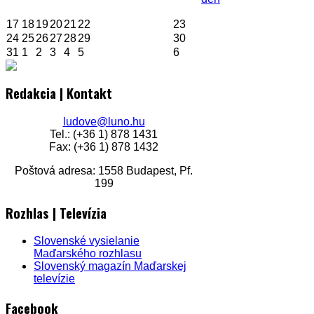
17
18
19
20
21
22
23
24
25
26
27
28
29
30
31
1
2
3
4
5
6
Redakcia | Kontakt
ludove@luno.hu
Tel.: (+36 1) 878 1431
Fax: (+36 1) 878 1432
Poštová adresa: 1558 Budapest, Pf.
199
Rozhlas | Televízia
Slovenské vysielanie
Maďarského rozhlasu
Slovenský magazín Maďarskej
televízie
Facebook