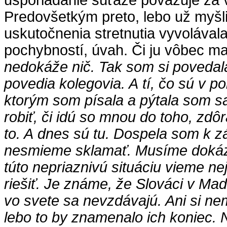
usporiadanie súťaže považuje za 
Predovšetkým preto, lebo už myšli
uskutočnenia stretnutia vyvolával
pochybností, úvah. Či ju vôbec m
nedokáže nič. Tak som si povedala
povedia kolegovia. A tí, čo sú v po
ktorým som písala a pýtala som s
robiť, či idú so mnou do toho, zdô
to. A dnes sú tu. Dospela som k zá
nesmieme sklamať. Musíme dokázať
túto nepriaznivú situáciu vieme 
riešiť. Je známe, že Slováci v Maď
vo svete sa nevzdávajú. Ani si ne
lebo to by znamenalo ich koniec.