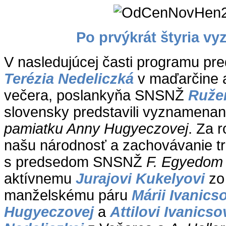
Po prvýkrát štyria v
V nasledujúcej časti programu p
Terézia Nedeliczká
v maďarčine 
večera, poslankyňa SNSNŽ
Ruže
slovensky predstavili vyznamena
pamiatku Anny Hugyeczovej
. Za 
našu národnosť a zachovávanie tra
s predsedom SNSNŽ
F. Egyedo
aktívnemu
Jurajovi Kukelyovi
zo
manželskému páru
Márii Ivanics
Hugyeczovej
a
Attilovi Ivanicso