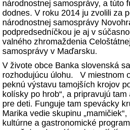
národnostnej samosprávy, a túto 
dodnes. V roku 2014 ju zvolili za
národnostnej samosprávy Novohra
podpredsedníčkou je aj v súčasnos
valného zhromaždenia Celoštátnej
samosprávy v Maďarsku.
V živote obce Banka slovenská s
rozhodujúcu úlohu. V miestnom 
peknú výstavu tamojších krojov 
kolísky po hrob“, a pripravujú ta
pre deti. Funguje tam spevácky kr
Marika vedie skupinu „mamičiek“, 
kultúrne a gastronomické program