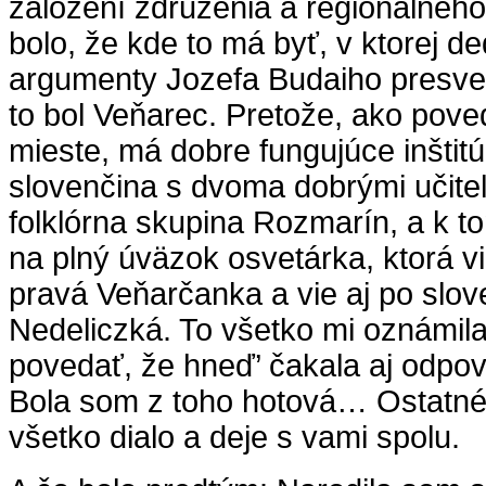
založení združenia a regionálneho
bolo, že kde to má byť, v ktorej d
argumenty Jozefa Budaiho presved
to bol Veňarec. Pretože, ako pove
mieste, má dobre fungujúce inštit
slovenčina s dvoma dobrými učiteľ
folklórna skupina Rozmarín, a k t
na plný úväzok osvetárka, ktorá vi
pravá Veňarčanka a vie aj po slov
Nedeliczká. To všetko mi oznámi
povedať, že hneď’ čakala aj odpov
Bola som z toho hotová… Ostatné v
všetko dialo a deje s vami spolu.