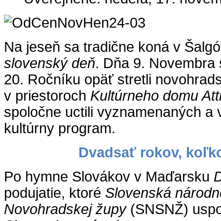
Na jeseň sa tradične koná v Šalg
slovenský deň
. Dňa 9. Novembra s
20. Ročníku opäť stretli novohrad
v priestoroch
Kultúrneho domu Att
spoločne uctili vyznamenaných a 
kultúrny program.
Dvadsať rokov, koľk
Po hymne Slovákov v Maďarsku
D
podujatie, ktoré
Slovenská národn
Novohradskej župy
(SNSNŽ) uspor