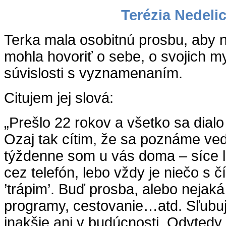
Terézia Nedeli
Terka mala osobitnú prosbu, aby 
mohla hovoriť o sebe, o svojich m
súvislosti s vyznamenaním.
Citujem jej slová:
„Prešlo 22 rokov a všetko sa dialo
Ozaj tak cítim, že sa poznáme ve
týždenne som u vás doma – síce le
cez telefón, lebo vždy je niečo s 
’trápim’. Buď prosba, alebo nejaká 
programy, cestovanie…atd. Sľubu
inakšie ani v budúcnosti. Odvtedy