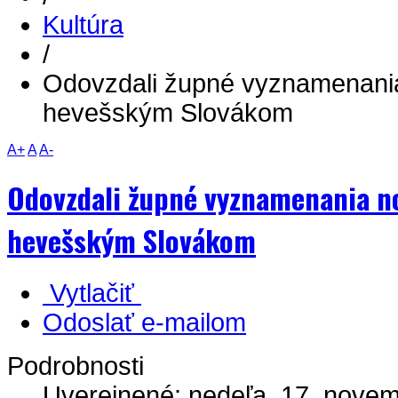
Kultúra
/
Odovzdali župné vyznamenani
hevešským Slovákom
A+
A
A-
Odovzdali župné vyznamenania 
hevešským Slovákom
Vytlačiť
Odoslať e-mailom
Podrobnosti
Uverejnené: nedeľa, 17. novem