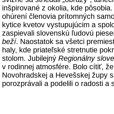
inšpirované z okolia, kde pôsobia
ohúrení členovia prítomných samo
kytice kvetov vystupujúcim a spolo
zaspievali slovenskú ľudovú pies
beží
. Naostatok sa všetci premiest
haly, kde priateľské stretnutie po
stolom. Jubilejný
Regionálny slov
v rodinnej atmosfére. Bolo cítiť, ž
Novohradskej a Hevešskej župy sa r
porozprávali a podelili o radosti a s