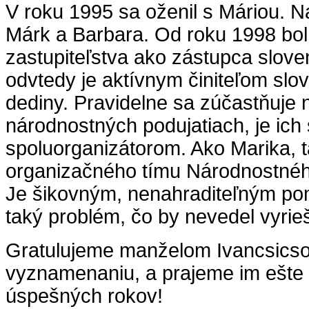
V roku 1995 sa oženil s Máriou. Nar
Márk a Barbara. Od roku 1998 bo
zastupiteľstva ako zástupca slove
odvtedy je aktívnym činiteľom slo
dediny. Pravidelne sa zúčastňuje
národnostných podujatiach, je ich
spoluorganizátorom. Ako Marika, tak
organizačného tímu Národnostného
Je šikovným, nenahraditeľným po
taký problém, čo by nevedel vyrieš
Gratulujeme manželom Ivancsics
vyznamenaniu, a prajeme im ešte 
úspešných rokov!