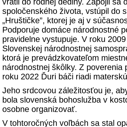
vrátil do rodnej dediny. Zapojil s
spoločenského života, vstúpil do 
„Hruštičke”, ktorej je aj v súčasn
Podporuje domáce národnostné pod
pravidelne vystupuje. V roku 2009
Slovenskej národnostnej samosp
ktorá je prevádzkovateľom miestne
národnostnej škôlky. Z poverenia
roku 2022 Ďuri báči riadi materskú
Jeho srdcovou záležitosťou je, a
bola slovenská bohoslužba v kosto
osobne organizovať.
V tohtoročných voľbách sa stal o