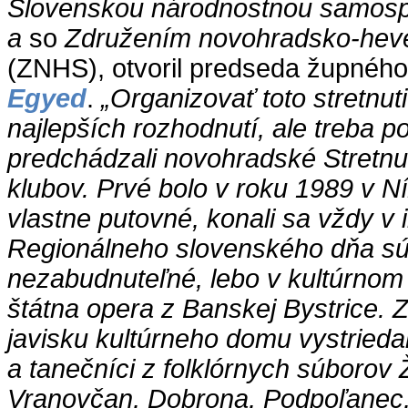
Slovenskou národnostnou samosp
a
so
Združením novohradsko-hev
(ZNHS), otvoril predseda župného
Egyed
.
„Organizovať toto stretnut
najlepších rozhodnutí, ale treba 
predchádzali novohradské Stretnu
klubov. Prvé bolo v roku 1989 v Níži
vlastne putovné, konali sa vždy v i
Regionálneho slovenského dňa sú
nezabudnuteľné, lebo v kultúrnom
štátna opera z Banskej Bystrice. 
javisku kultúrneho domu vystriedal
a tanečníci z folklórnych súborov 
Vranovčan, Dobrona, Podpoľanec,