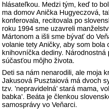
hlásateľkou. Medzi tým, keď to bol
ma domov Anička Hugyeczová, tak
konferovala, recitovala po sloven
roku 1994 sme uzavreli manželstv
Mártonom a išli sme bývať do Veň
volanie tety Aničky, aby som bola
knihovníčka dediny. Národnostná 
súčasťou môjho života.
Deti sa nám nenarodili, ale moja 
Jakusová Pusztaiová má dvoch sy
tzv. ’nepravidelná’ stará mama, vo
babka’. Beáta je členkou slovensk
samosprávy vo Veňarci.