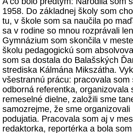
A čo bolo predtým: Narodila som s
1958. Do základnej školy som chod
tu, v škole som sa naučila po maď
sa v rodine so mnou rozprávali le
Gymnázium som skončila v meste
školu pedagogickú som absolvoval
som sa dostala do Balašských Ď
strediska Kálmána Mikszátha. Vy
všestrannú prácu: pracovala som s
odborná referentka, organizovala 
remeselné dielne, založili sme tan
samozrejme, že sme organizovali
podujatia. Pracovala som aj v mest
redaktorka, reportérka a bola som