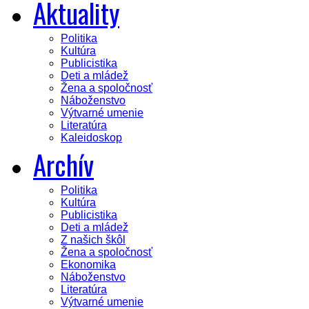
Aktuality
Politika
Kultúra
Publicistika
Deti a mládež
Žena a spoločnosť
Náboženstvo
Výtvarné umenie
Literatúra
Kaleidoskop
Archív
Politika
Kultúra
Publicistika
Deti a mládež
Z našich škôl
Žena a spoločnosť
Ekonomika
Náboženstvo
Literatúra
Výtvarné umenie