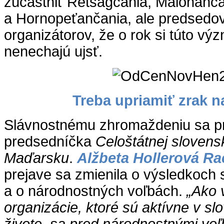
zúčastniť Rétšágčania, Malonánča
a Hornopeťančania, ale predsedovi
organizátorov, že o rok si túto v
nenechajú ujsť.
Treba upriamiť zrak n
Slávnostnému zhromaždeniu sa pri
predsedníčka
Celoštátnej sloven
Maďarsku
.
Alžbeta Hollerová R
prejave sa zmienila o výsledkoch 
a o národnostných voľbách.
„Ako 
organizácie, ktoré sú aktívne v 