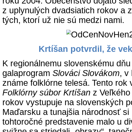
roku 2004. Obecenstvo dojato sle
z uplynulých dvadsiatich rokov a 
tých, ktorí už nie sú medzi nami.
Krtíšan potvrdil, že vek
K regionálnemu slovenskému dňu n
galaprogram
Slováci Slovákom
, v
známe folklórne telesá. Tento rok 
Folklórny súbor Krtíšan
z Veľkého 
rokov vystupuje na slovenských p
Maďarsku a tunajšia národnosť si h
tohtoročné predstavenie malo u d
svižne sa striedali „obrazy“, taneč