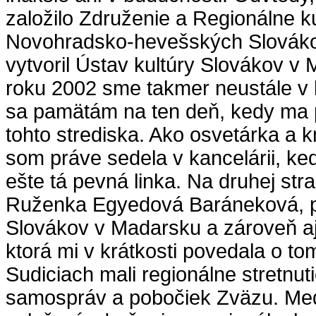
založilo Združenie a Regionálne ku
Novohradsko-hevešských Slováko
vytvoril Ústav kultúry Slovákov v
roku 2002 sme takmer neustále v 
sa pamätám na ten deň, kedy ma p
tohto strediska. Ako osvetárka a 
som práve sedela v kancelárii, keď
ešte tá pevná linka. Na druhej str
Ruženka Egyedová Baráneková, 
Slovákov v Madarsku a zároveň a
ktorá mi v krátkosti povedala o to
Sudiciach mali regionálne stretnu
samospráv a pobočiek Zväzu. Medz