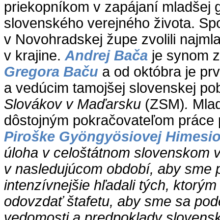
priekopníkom v zapájaní mladšej 
slovenského verejného života. Sp
v Novohradskej župe zvolili najml
v krajine.
Andrej Bača
je synom z
Gregora Baču
a od októbra je p
a vedúcim tamojšej slovenskej p
Slovákov v Maďarsku
(ZSM)
.
Mlad
dôstojným pokračovateľom práce 
Piroške Gyöngyösiovej Himesio
úloha v celoštátnom slovenskom 
v nasledujúcom období, aby sme 
intenzívnejšie hľadali tých, ktor
odovzdať štafetu, aby sme sa podel
vedomosti a predpoklady slovensk