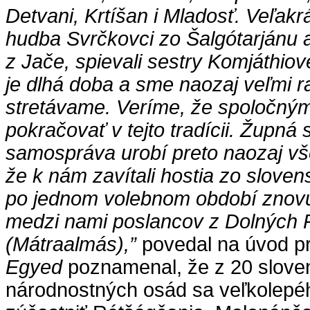
Detvani, Krtíšan i Mladosť. Veľak
hudba Svrčkovci zo Šalgótarjánu 
z Jače, spievali sestry Komjáthio
je dlhá doba a sme naozaj veľmi ra
stretávame. Veríme, že spoločným
pokračovať v tejto tradícii. Župná
samospráva urobí preto naozaj vš
že k nám zavítali hostia zo slovens
po jednom volebnom období znovu
medzi nami poslancov z Dolných 
(Mátraalmás),”
povedal na úvod 
Egyed
poznamenal, že z 20 slove
národnostných osád sa veľkolepéh