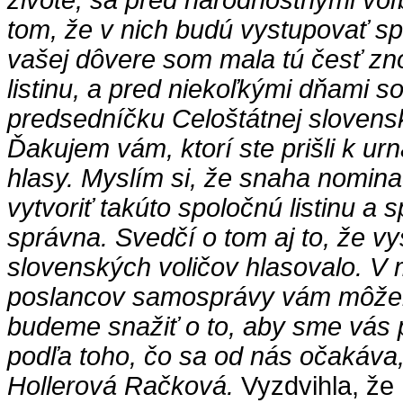
živote, sa pred národnostnými voľ
tom, že v nich budú vystupovať s
vašej dôvere som mala tú česť zn
listinu, a pred niekoľkými dňami 
predsedníčku Celoštátnej slovens
Ďakujem vám, ktorí ste prišli k ur
hlasy. Myslím si, že snaha nomina
vytvoriť takúto spoločnú listinu a 
správna. Svedčí o tom aj to, že v
slovenských voličov hlasovalo. V
poslancov samosprávy vám môžem
budeme snažiť o to, aby sme vás p
podľa toho, čo sa od nás očakáva,
Hollerová Račková.
Vyzdvihla, že