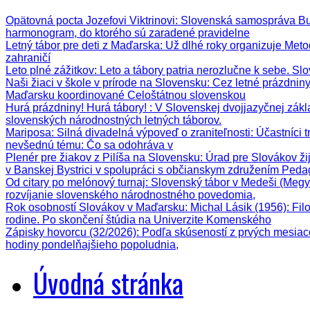
Opätovná pocta Jozefovi Viktrinovi
: Slovenská samospráva Bud
harmonogram, do ktorého sú zaradené pravidelne
Letný tábor pre deti z Maďarska
: Už dlhé roky organizuje Meto
zahraničí
Leto plné zážitkov
: Leto a tábory patria nerozlučne k sebe. Sl
Naši žiaci v škole v prírode na Slovensku
: Cez letné prázdnin
Maďarsku koordinované Celoštátnou slovenskou
Hurá prázdniny! Hurá tábory!
: V Slovenskej dvojjazyčnej zák
slovenských národnostných letných táborov.
Mariposa: Silná divadelná výpoveď o zraniteľnosti
: Účastníci 
nevšednú tému: Čo sa odohráva v
Plenér pre žiakov z Pilíša na Slovensku
: Úrad pre Slovákov ži
v Banskej Bystrici v spolupráci s občianskym združením Ped
Od citary po melónový turnaj
: Slovenský tábor v Medeši (Megy
rozvíjanie slovenského národnostného povedomia,
Rok osobností Slovákov v Maďarsku: Michal Lásik (1956)
: Fi
rodine. Po skončení štúdia na Univerzite Komenského
Zápisky hovorcu (32/2026)
: Podľa skúseností z prvých mesiac
hodiny pondelňajšieho popoludnia,
Úvodná stránka