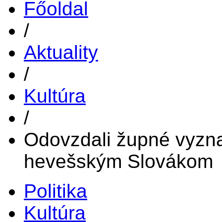
Főoldal
/
Aktuality
/
Kultúra
/
Odovzdali župné vyz
hevešským Slovákom
Politika
Kultúra