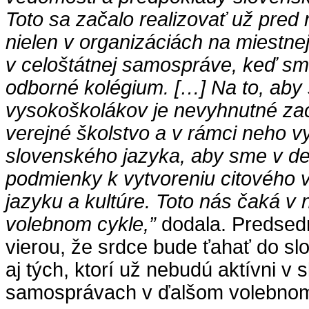
Toto sa začalo realizovať už pred
nielen v organizáciách na miestnej 
v celoštátnej samospráve, keď sme
odborné kolégium. […] Na to, aby 
vysokoškolákov je nevyhnutné zach
verejné školstvo a v rámci neho 
slovenského jazyka, aby sme v de
podmienky k vytvoreniu citového
jazyku a kultúre. Toto nás čaká v
volebnom cykle,”
dodala. Predsedn
vierou, že srdce bude ťahať do sl
aj tých, ktorí už nebudú aktívni v
samosprávach v ďalšom volebnom