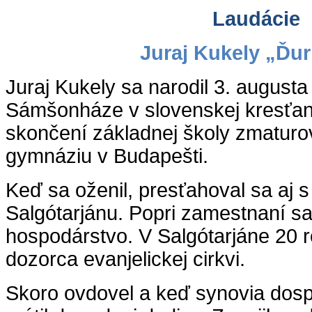
Laudácie
Juraj Kukely „Ďur
Juraj Kukely sa narodil 3. augusta
Sámšonháze v slovenskej kresťan
skončení základnej školy zmatur
gymnáziu v Budapešti.
Keď sa oženil, presťahoval sa aj s
Salgótarjánu. Popri zamestnaní sa
hospodárstvo. V Salgótarjáne 20 r
dozorca evanjelickej cirkvi.
Skoro ovdovel a keď synovia dospe