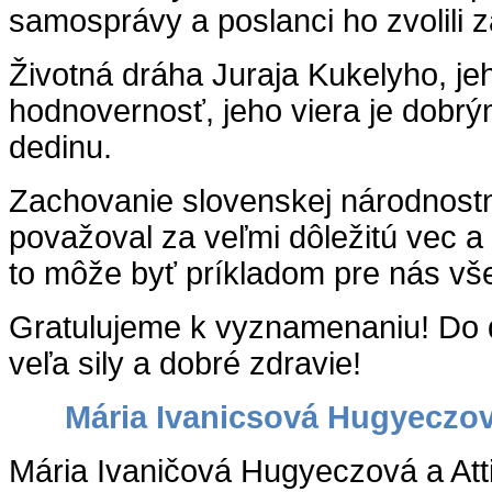
samosprávy a poslanci ho zvolili 
Životná dráha Juraja Kukelyho, j
hodnovernosť, jeho viera je dobrý
dedinu.
Zachovanie slovenskej národnostne
považoval za veľmi dôležitú vec a 
to môže byť príkladom pre nás vš
Gratulujeme k vyznamenaniu! Do 
veľa sily a dobré zdravie!
Mária Ivanicsová Hugyeczová
Mária Ivaničová Hugyeczová a Atti