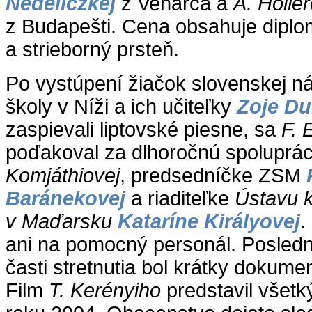
Nedeliczkej
z Veňarca a
A. Holle
z Budapešti. Cena obsahuje diplo
a strieborný prsteň.
Po vystúpení žiačok slovenskej n
školy v Níži a ich učiteľky
Zoje D
zaspievali liptovské piesne, sa
F. 
poďakoval za dlhoročnú spoluprá
Komjáthiovej
, predsedníčke ZSM
Baránekovej
a riaditeľke
Ústavu k
v Maďarsku
Kataríne Királyovej
.
ani na pomocný personál. Posled
časti stretnutia bol krátky dokume
Film
T. Kerényiho
predstavil všet