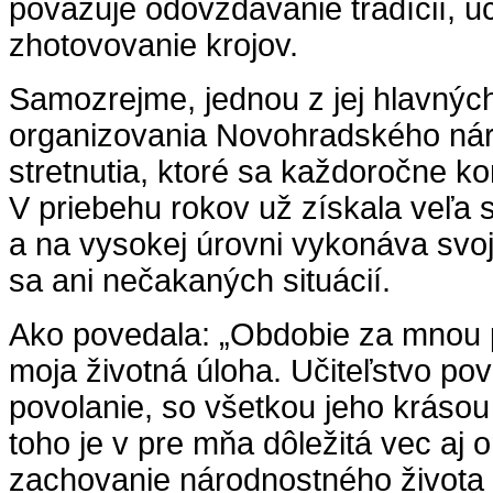
považuje odovzdávanie tradícií, 
zhotovovanie krojov.
Samozrejme, jednou z jej hlavných
organizovania Novohradského ná
stretnutia, ktoré sa každoročne k
V priebehu rokov už získala veľa 
a na vysokej úrovni vykonáva svo
sa ani nečakaných situácií.
Ako povedala: „Obdobie za mnou po
moja životná úloha. Učiteľstvo p
povolanie, so všetkou jeho kráso
toho je v pre mňa dôležitá vec aj 
zachovanie národnostného života 