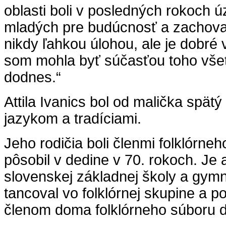
oblasti boli v posledných rokoch 
mladých pre budúcnosť a zachovan
nikdy ľahkou úlohou, ale je dobré v
som mohla byť súčasťou toho vše
dodnes.“
Attila Ivanics bol od malička spät
jazykom a tradíciami.
Jeho rodičia boli členmi folklórneh
pôsobil v dedine v 70. rokoch. Je
slovenskej základnej školy a gymn
tancoval vo folklórnej skupine a p
členom doma folklórneho súboru 