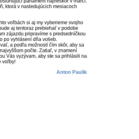
 dosluhujúci parlament najneskôr v marci.
, ktorá v nasledujúcich mesiacoch
hto voľbách si aj my vyberieme svojho
ude aj tentoraz prebiehať v podobe
am zájazdu pripravíme s predsedníčkou
o po vyhlásení dňa volieb.
ať, a podľa možností čím skôr, aby sa
o najvyššom počte. Zatiaľ, v znamení
tou Vás vyzývam, aby ste sa prihlásili na
 voľby!
Anton Paulik