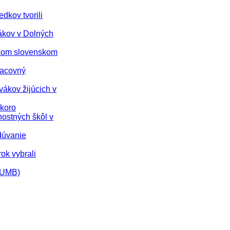
dkov tvorili
vákov v Dolných
nskom slovenskom
racovný
vákov žijúcich v
skoro
nostných škôl v
dúvanie
rok vybrali
 (UMB)