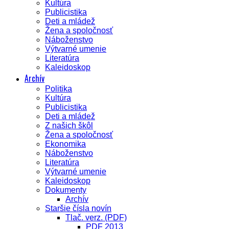
Kultúra
Publicistika
Deti a mládež
Žena a spoločnosť
Náboženstvo
Výtvarné umenie
Literatúra
Kaleidoskop
Archív
Politika
Kultúra
Publicistika
Deti a mládež
Z našich škôl
Žena a spoločnosť
Ekonomika
Náboženstvo
Literatúra
Výtvarné umenie
Kaleidoskop
Dokumenty
Archív
Staršie čísla novín
Tlač. verz. (PDF)
PDF 2013