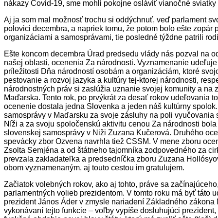
nákazy Covid-19, sme mohli pokojne osláviť vianočné sviatky
Aj ja som mal možnosť trochu si oddýchnuť, veď parlament sv
polovici decembra, a napriek tomu, že potom bolo ešte zopár po
organizáciami a samosprávami, tie posledné týždne patrili r
Ešte koncom decembra Úrad predsedu vlády nás pozval na o
našej oblasti, ocenenia Za národnosti. Vyznamenanie udeľuj
príležitosti Dňa národností osobám a organizáciám, ktoré sv
pestovanie a rozvoj jazyka a kultúry tej-ktorej národnosti, resp
národnostných práv si zaslúžia uznanie svojej komunity a na 
Maďarska. Tento rok, po prvýkrát za desať rokov udeľovania t
ocenenie dostala jedna Slovenka a jeden náš kultúrny spolok.
samosprávy v Maďarsku za svoje zásluhy na poli vyučovania s
Níži a za svoju spoločenskú aktivitu cenou Za národnosti bo
slovenskej samosprávy v Niži Zuzana Kučerová. Druhého oc
spevácky zbor Ozvena navrhla tiež CSSM. V mene zboru oce
Zsolta Semjéna a od štátneho tajomníka zodpovedného za cirk
prevzala zakladateľka a predsedníčka zboru Zuzana Hollósyo
obom vyznamenaným, aj touto cestou im gratulujem.
Začiatok volebných rokov, ako aj tohto, práve sa začínajúceho
parlamentných volieb prezidentom. V tomto roku má byť táto ud
prezident János Áder v zmysle nariadení Základného zákon
vykonávaní tejto funkcie – voľby vypíše dosluhujúci prezident,