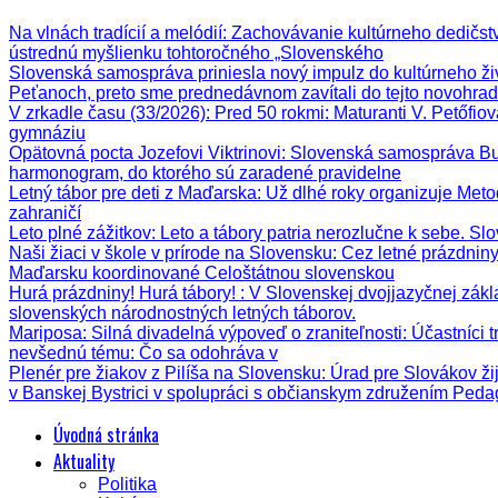
Na vlnách tradícií a melódií
: Zachovávanie kultúrneho dedičstva
ústrednú myšlienku tohtoročného „Slovenského
Slovenská samospráva priniesla nový impulz do kultúrneho ži
Peťanoch, preto sme prednedávnom zavítali do tejto novohrad
V zrkadle času (33/2026)
: Pred 50 rokmi: Maturanti V. Petőfi
gymnáziu
Opätovná pocta Jozefovi Viktrinovi
: Slovenská samospráva Bud
harmonogram, do ktorého sú zaradené pravidelne
Letný tábor pre deti z Maďarska
: Už dlhé roky organizuje Meto
zahraničí
Leto plné zážitkov
: Leto a tábory patria nerozlučne k sebe. Sl
Naši žiaci v škole v prírode na Slovensku
: Cez letné prázdnin
Maďarsku koordinované Celoštátnou slovenskou
Hurá prázdniny! Hurá tábory!
: V Slovenskej dvojjazyčnej zák
slovenských národnostných letných táborov.
Mariposa: Silná divadelná výpoveď o zraniteľnosti
: Účastníci 
nevšednú tému: Čo sa odohráva v
Plenér pre žiakov z Pilíša na Slovensku
: Úrad pre Slovákov ži
v Banskej Bystrici v spolupráci s občianskym združením Ped
Úvodná stránka
Aktuality
Politika