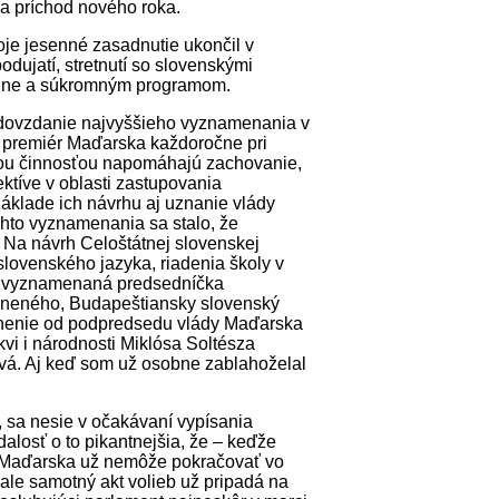
 a príchod nového roka.
oje jesenné zasadnutie ukončil v
dujatí, stretnutí so slovenskými
odine a súkromným programom.
dovzdanie najvyššieho vyznamenania v
e premiér Maďarska každoročne pri
ojou činnosťou napomáhajú zachovanie,
ektíve v oblasti zastupovania
základe ich návrhu aj uznanie vlády
ohto vyznamenania sa stalo, že
 Na návrh Celoštátnej slovenskej
lovenského jazyka, riadenia školy v
la vyznamenaná predsedníčka
eneného, Budapeštiansky slovenský
nenie od podpredsedu vlády Maďarska
vi i národnosti Miklósa Soltésza
vá. Aj keď som už osobne zablahoželal
, sa nesie v očakávaní vypísania
alosť o to pikantnejšia, že – keďže
a Maďarska už nemôže pokračovať vo
 ale samotný akt volieb už pripadá na