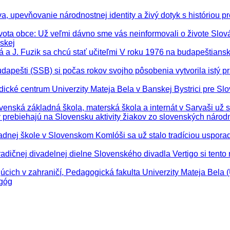
, upevňovanie národnostnej identity a živý dotyk s históriou pre
vota obce
: Už veľmi dávno sme vás neinformovali o živote Slo
skej
ová a J. Fuzik sa chcú stať učiteľmi V roku 1976 na budapeštia
apešti (SSB) si počas rokov svojho pôsobenia vytvorila istý p
dické centrum Univerzity Mateja Bela v Banskej Bystrici pre Slo
ovenská základná škola, materská škola a internát v Sarvaši už 
y prebiehajú na Slovensku aktivity žiakov zo slovenských národ
ladnej škole v Slovenskom Komlóši sa už stalo tradíciou uspora
tradičnej divadelnej dielne Slovenského divadla Vertigo si tento 
júcich v zahraničí, Pedagogická fakulta Univerzity Mateja Bela
agóg