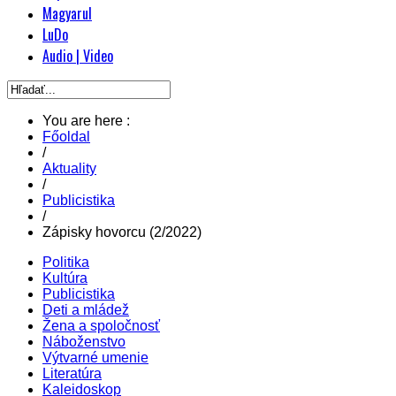
Magyarul
LuDo
Audio | Video
You are here :
Főoldal
/
Aktuality
/
Publicistika
/
Zápisky hovorcu (2/2022)
Politika
Kultúra
Publicistika
Deti a mládež
Žena a spoločnosť
Náboženstvo
Výtvarné umenie
Literatúra
Kaleidoskop