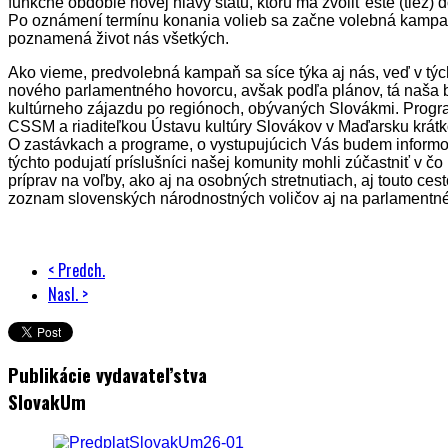
funkčné obdobie novej hlavy štátu, ktorú má zvoliť ešte (tiež)
Po oznámení termínu konania volieb sa začne volebná kampaň
poznamená život nás všetkých.
Ako vieme, predvolebná kampaň sa síce týka aj nás, veď v týc
nového parlamentného hovorcu, avšak podľa plánov, tá naša b
kultúrneho zájazdu po regiónoch, obývaných Slovákmi. Progr
CSSM a riaditeľkou Ústavu kultúry Slovákov v Maďarsku krátk
O zastávkach a programe, o vystupujúcich Vás budem informov
týchto podujatí príslušníci našej komunity mohli zúčastniť v č
príprav na voľby, ako aj na osobných stretnutiach, aj touto ces
zoznam slovenských národnostných voličov aj na parlamentné
< Predch.
Nasl. >
Publikácie vydavateľstva
SlovakUm