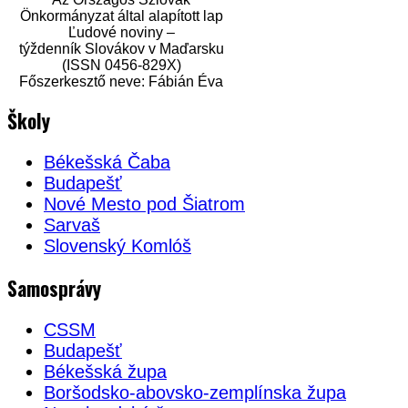
Önkormányzat által alapított lap
Ľudové noviny –
týždenník Slovákov v Maďarsku
(ISSN 0456-829X)
Főszerkesztő neve: Fábián Éva
Školy
Békešská Čaba
Budapešť
Nové Mesto pod Šiatrom
Sarvaš
Slovenský Komlóš
Samosprávy
CSSM
Budapešť
Békešská župa
Boršodsko-abovsko-zemplínska župa