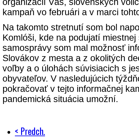
organizácií Vás, slovenských voli
kampaň vo februári a v marci tohto
Na takomto stretnutí som bol nap
Komlóši, kde na podujatí miestnej
samosprávy som mal možnosť inf
Slovákov z mesta a z okolitých de
voľby a o úlohách súvisiacich s j
obyvateľov. V nasledujúcich týžd
pokračovať v tejto informačnej ka
pandemická situácia umožní.
< Predch.