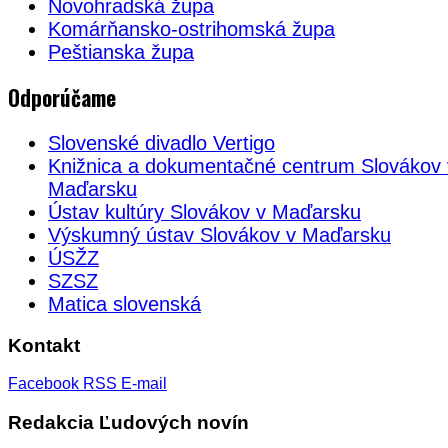
Novohradská župa
Komárňansko-ostrihomská župa
Peštianska župa
Odporúčame
Slovenské divadlo Vertigo
Knižnica a dokumentačné centrum Slovákov 
Maďarsku
Ústav kultúry Slovákov v Maďarsku
Výskumný ústav Slovákov v Maďarsku
ÚSŽZ
SZSZ
Matica slovenská
Kontakt
Facebook
RSS
E-mail
Redakcia Ľudových novín