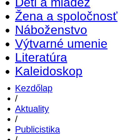
Deti a mládež
Žena a spoločnosť
Náboženstvo
Výtvarné umenie
Literatúra
Kaleidoskop
Kezdőlap
/
Aktuality
/
Publicistika
/