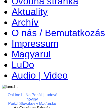
Úvodná stránka
Aktuality
Archív
O nás / Bemutatkozás
Impressum
Magyarul
LuDo
Audio | Video
OnLine LuNo Portál | Ľudové
noviny
Portál Slovákov v Maďarsku
Az Országos Szlovák