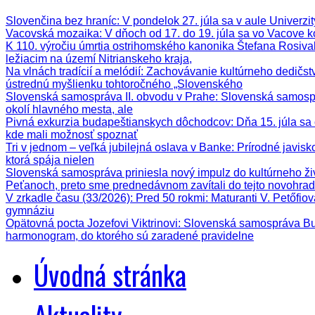
Slovenčina bez hraníc
: V pondelok 27. júla sa v aule Univerz
Vacovská mozaika
: V dňoch od 17. do 19. júla sa vo Vacove k
K 110. výročiu úmrtia ostrihomského kanonika Štefana Rosiva
ležiacim na území Nitrianskeho kraja,
Na vlnách tradícií a melódií
: Zachovávanie kultúrneho dedičstva
ústrednú myšlienku tohtoročného „Slovenského
Slovenská samospráva II. obvodu v Prahe
: Slovenská samospr
okolí hlavného mesta, ale
Pivná exkurzia budapeštianskych dôchodcov
: Dňa 15. júla s
kde mali možnosť spoznať
Tri v jednom – veľká jubilejná oslava v Banke
: Prírodné javis
ktorá spája nielen
Slovenská samospráva priniesla nový impulz do kultúrneho ži
Peťanoch, preto sme prednedávnom zavítali do tejto novohrad
V zrkadle času (33/2026)
: Pred 50 rokmi: Maturanti V. Petőfi
gymnáziu
Opätovná pocta Jozefovi Viktrinovi
: Slovenská samospráva Bud
harmonogram, do ktorého sú zaradené pravidelne
Úvodná stránka