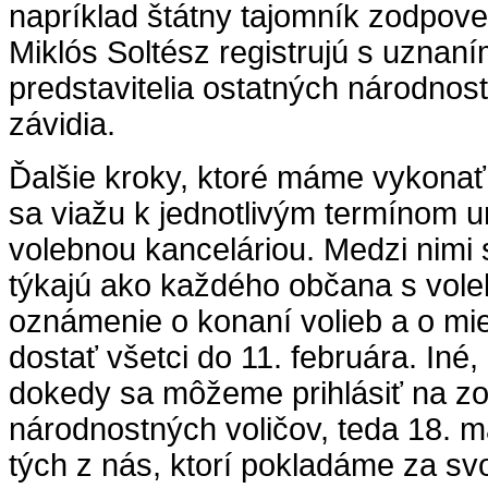
napríklad štátny tajomník zodpov
Miklós Soltész registrujú s uznaní
predstavitelia ostatných národno
závidia.
Ďalšie kroky, ktoré máme vykonať
sa viažu k jednotlivým termínom
volebnou kanceláriou. Medzi nimi 
týkajú ako každého občana s vol
oznámenie o konaní volieb a o m
dostať všetci do 11. februára. Iné,
dokedy sa môžeme prihlásiť na z
národnostných voličov, teda 18. ma
tých z nás, ktorí pokladáme za sv