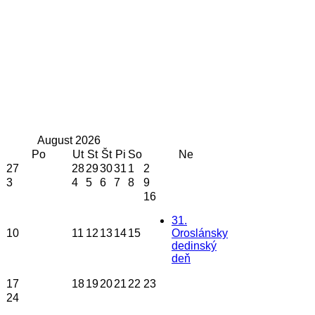
August
2026
Po
Ut
St
Št
Pi
So
Ne
27
28
29
30
31
1
2
3
4
5
6
7
8
9
16
31.
10
11
12
13
14
15
Oroslánsky
dedinský
deň
17
18
19
20
21
22
23
24