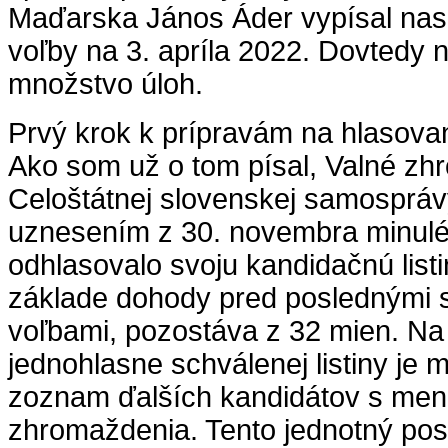
Maďarska János Áder vypísal nas
voľby na 3. apríla 2022. Dovtedy 
množstvo úloh.
Prvý krok k prípravám na hlasovan
Ako som už o tom písal, Valné z
Celoštátnej slovenskej samosprá
uznesením z 30. novembra minuléh
odhlasovalo svoju kandidačnú listin
základe dohody pred poslednými
voľbami, pozostáva z 32 mien. Na
jednohlasne schválenej listiny je
zoznam ďalších kandidátov s men
zhromaždenia. Tento jednotný post