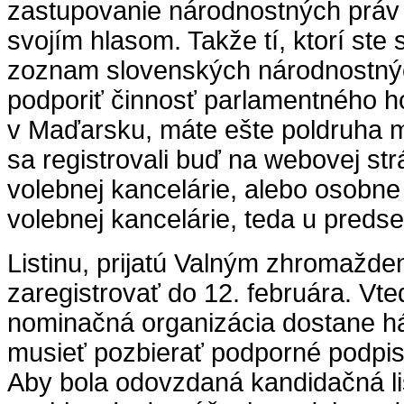
zastupovanie národnostných práv 
svojím hlasom. Takže tí, ktorí ste s
zoznam slovenských národnostnýc
podporiť činnosť parlamentného 
v Maďarsku, máte ešte poldruha m
sa registrovali buď na webovej st
volebnej kancelárie, alebo osobn
volebnej kancelárie, teda u preds
Listinu, prijatú Valným zhromažde
zaregistrovať do 12. februára. V
nominačná organizácia dostane há
musieť pozbierať podporné podpisy 
Aby bola odovzdaná kandidačná lis