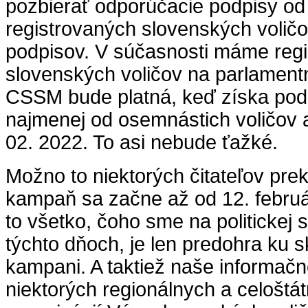
pozbierať odporúčacie podpisy od
registrovaných slovenských voličo
podpisov. V súčasnosti máme reg
slovenských voličov na parlamentné
CSSM bude platná, keď získa pod
najmenej od osemnástich voličov a
02. 2022. To asi nebude ťažké.
Možno to niektorých čitateľov pre
kampaň sa začne až od 12. febru
to všetko, čoho sme na politickej
týchto dňoch, je len predohra ku s
kampani. A taktiež naše informačné 
niektorých regionálnych a celošt