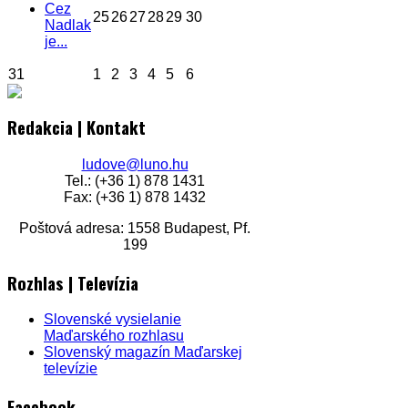
Cez
25
26
27
28
29
30
Nadlak
je...
31
1
2
3
4
5
6
Redakcia | Kontakt
ludove@luno.hu
Tel.: (+36 1) 878 1431
Fax: (+36 1) 878 1432
Poštová adresa: 1558 Budapest, Pf.
199
Rozhlas | Televízia
Slovenské vysielanie
Maďarského rozhlasu
Slovenský magazín Maďarskej
televízie
Facebook