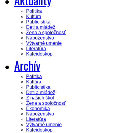
Aktuality
Politika
Kultúra
Publicistika
Deti a mládež
Žena a spoločnosť
Náboženstvo
Výtvarné umenie
Literatúra
Kaleidoskop
Archív
Politika
Kultúra
Publicistika
Deti a mládež
Z našich škôl
Žena a spoločnosť
Ekonomika
Náboženstvo
Literatúra
Výtvarné umenie
Kaleidoskop