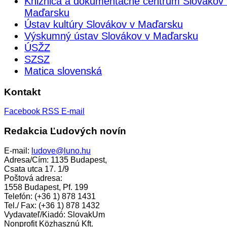
Knižnica a dokumentačné centrum Slovákov 
Maďarsku
Ústav kultúry Slovákov v Maďarsku
Výskumný ústav Slovákov v Maďarsku
ÚSŽZ
SZSZ
Matica slovenská
Kontakt
Facebook
RSS
E-mail
Redakcia Ľudových novín
E-mail:
ludove@luno.hu
Adresa/Cím: 1135 Budapest,
Csata utca 17. 1/9
Poštová adresa:
1558 Budapest, Pf. 199
Telefón: (+36 1) 878 1431
Tel./ Fax: (+36 1) 878 1432
Vydavateľ/Kiadó: SlovakUm
Nonprofit Közhasznú Kft.