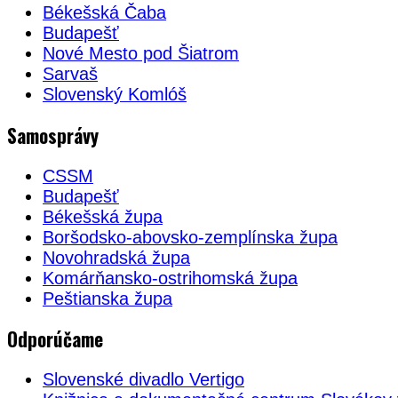
Békešská Čaba
Budapešť
Nové Mesto pod Šiatrom
Sarvaš
Slovenský Komlóš
Samosprávy
CSSM
Budapešť
Békešská župa
Boršodsko-abovsko-zemplínska župa
Novohradská župa
Komárňansko-ostrihomská župa
Peštianska župa
Odporúčame
Slovenské divadlo Vertigo