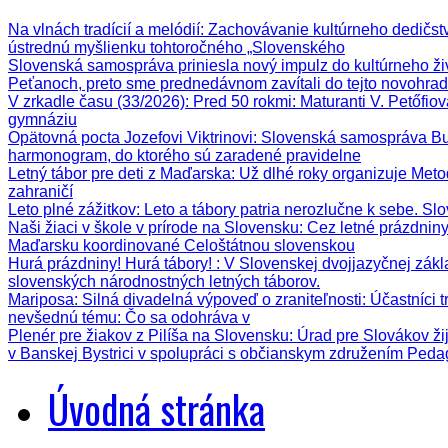
Na vlnách tradícií a melódií
: Zachovávanie kultúrneho dedičstva
ústrednú myšlienku tohtoročného „Slovenského
Slovenská samospráva priniesla nový impulz do kultúrneho ži
Peťanoch, preto sme prednedávnom zavítali do tejto novohrad
V zrkadle času (33/2026)
: Pred 50 rokmi: Maturanti V. Petőfi
gymnáziu
Opätovná pocta Jozefovi Viktrinovi
: Slovenská samospráva Bud
harmonogram, do ktorého sú zaradené pravidelne
Letný tábor pre deti z Maďarska
: Už dlhé roky organizuje Meto
zahraničí
Leto plné zážitkov
: Leto a tábory patria nerozlučne k sebe. Sl
Naši žiaci v škole v prírode na Slovensku
: Cez letné prázdnin
Maďarsku koordinované Celoštátnou slovenskou
Hurá prázdniny! Hurá tábory!
: V Slovenskej dvojjazyčnej zák
slovenských národnostných letných táborov.
Mariposa: Silná divadelná výpoveď o zraniteľnosti
: Účastníci 
nevšednú tému: Čo sa odohráva v
Plenér pre žiakov z Pilíša na Slovensku
: Úrad pre Slovákov ži
v Banskej Bystrici v spolupráci s občianskym združením Ped
Úvodná stránka