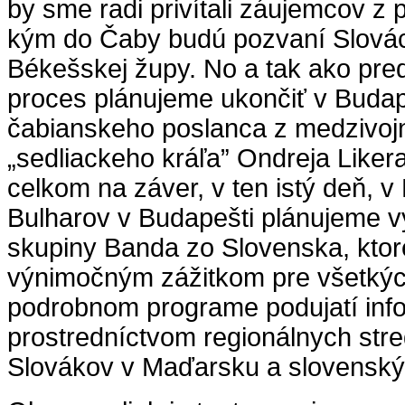
by sme radi privítali záujemcov z p
kým do Čaby budú pozvaní Slovác
Békešskej župy. No a tak ako pred
proces plánujeme ukončiť v Budape
čabianskeho poslanca z medzivoj
„sedliackeho kráľa” Ondreja Liker
celkom na záver, v ten istý deň, 
Bulharov v Budapešti plánujeme v
skupiny Banda zo Slovenska, ktor
výnimočným zážitkom pre všetkýc
podrobnom programe podujatí in
prostredníctvom regionálnych stre
Slovákov v Maďarsku a slovensk