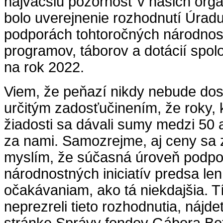
najväčšiu pozornosť v našich orga
bolo uverejnenie rozhodnutí Úrad
podporách tohtoročných národnos
programov, táborov a dotácií spol
na rok 2022.
Viem, že peňazí nikdy nebude dosť
určitým zadosťučinením, že roky, 
žiadosti sa dávali sumy medzi 50 a 
za nami. Samozrejme, aj ceny sa z
myslím, že súčasná úroveň podpo
národnostných iniciatív predsa len 
očakávaniam, ako tá niekdajšia. Tí,
neprezreli tieto rozhodnutia, nájde