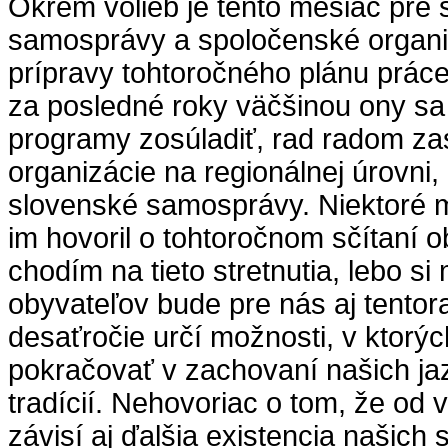
Okrem volieb je tento mesiac pre
samosprávy a spoločenské organi
prípravy tohtoročného plánu prác
za posledné roky väčšinou ony sa
programy zosúladiť, rad radom za
organizácie na regionálnej úrovni,
slovenské samosprávy. Niektoré 
im hovoril o tohtoročnom sčítaní 
chodím na tieto stretnutia, lebo si
obyvateľov bude pre nás aj tento
desaťročie určí možnosti, v ktor
pokračovať v zachovaní našich ja
tradícií. Nehovoriac o tom, že od 
závisí aj ďalšia existencia našich