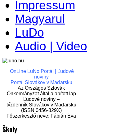
Impressum
Magyarul
LuDo
Audio | Video
OnLine LuNo Portál | Ľudové
noviny
Portál Slovákov v Maďarsku
Az Országos Szlovák
Önkormányzat által alapított lap
Ľudové noviny –
týždenník Slovákov v Maďarsku
(ISSN 0456-829X)
Főszerkesztő neve: Fábián Éva
Školy