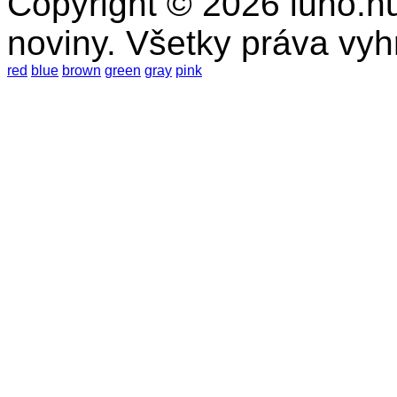
Copyright © 2026 luno.hu
noviny. Všetky práva vy
red
blue
brown
green
gray
pink