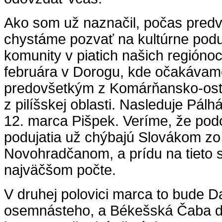
Ako som už naznačil, počas pred
chystáme pozvať na kultúrne poduj
komunity v piatich našich región
februára v Dorogu, kde očakávam
predovšetkým z Komárňansko-ostr
z pilíšskej oblasti. Nasleduje Pál
12. marca Pišpek. Veríme, že pod
podujatia už chýbajú Slovákom zo
Novohradčanom, a prídu na tieto s
najväčšom počte.
V druhej polovici marca to bude 
osemnásteho, a Békešská Čaba d