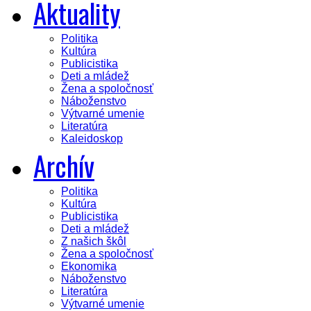
Aktuality
Politika
Kultúra
Publicistika
Deti a mládež
Žena a spoločnosť
Náboženstvo
Výtvarné umenie
Literatúra
Kaleidoskop
Archív
Politika
Kultúra
Publicistika
Deti a mládež
Z našich škôl
Žena a spoločnosť
Ekonomika
Náboženstvo
Literatúra
Výtvarné umenie