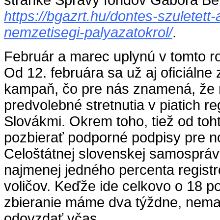
stránke Správy fondov Gábora Be
https://bgazrt.hu/dontes-szuletett-
nemzetisegi-palyazatokrol/
.
Február a marec uplynú v tomto r
Od 12. februára sa už aj oficiálne
kampaň, čo pre nás znamená, že 
predvolebné stretnutia v piatich 
Slovákmi. Okrem toho, tiež od to
pozbierať podporné podpisy pre no
Celoštátnej slovenskej samosprá
najmenej jedného percenta regist
voličov. Keďže ide celkovo o 18 p
zbieranie máme dva týždne, nemal
odovzdať včas.