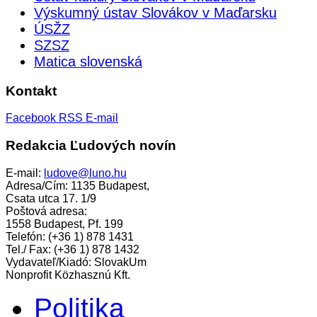
Výskumný ústav Slovákov v Maďarsku
ÚSŽZ
SZSZ
Matica slovenská
Kontakt
Facebook
RSS
E-mail
Redakcia Ľudových novín
E-mail:
ludove@luno.hu
Adresa/Cím: 1135 Budapest,
Csata utca 17. 1/9
Poštová adresa:
1558 Budapest, Pf. 199
Telefón: (+36 1) 878 1431
Tel./ Fax: (+36 1) 878 1432
Vydavateľ/Kiadó: SlovakUm
Nonprofit Közhasznú Kft.
Politika