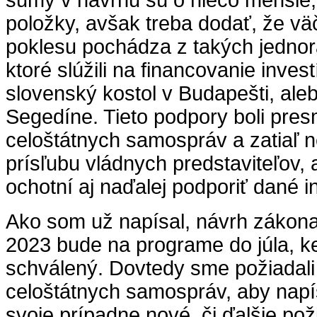
sumy v návrhu sú o niečo menšie,
položky, avšak treba dodať, že vä
poklesu pochádza z takých jedno
ktoré slúžili na financovanie invest
slovenský kostol v Budapešti, ale
Segedíne. Tieto podpory boli pre
celoštátnych samospráv a zatiaľ n
prísľubu vládnych predstaviteľov, 
ochotní aj naďalej podporiť dané 
Ako som už napísal, návrh zákona
2023 bude na programe do júla, k
schválený. Dovtedy sme požiadal
celoštátnych samospráv, aby napís
svoje prípadne nové, či ďalšie pož