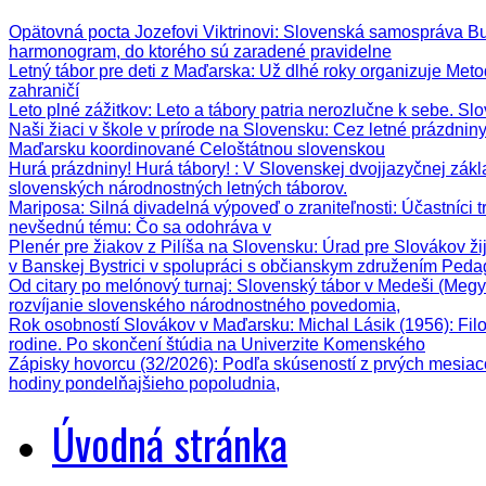
Opätovná pocta Jozefovi Viktrinovi
: Slovenská samospráva Bud
harmonogram, do ktorého sú zaradené pravidelne
Letný tábor pre deti z Maďarska
: Už dlhé roky organizuje Meto
zahraničí
Leto plné zážitkov
: Leto a tábory patria nerozlučne k sebe. Sl
Naši žiaci v škole v prírode na Slovensku
: Cez letné prázdnin
Maďarsku koordinované Celoštátnou slovenskou
Hurá prázdniny! Hurá tábory!
: V Slovenskej dvojjazyčnej zák
slovenských národnostných letných táborov.
Mariposa: Silná divadelná výpoveď o zraniteľnosti
: Účastníci 
nevšednú tému: Čo sa odohráva v
Plenér pre žiakov z Pilíša na Slovensku
: Úrad pre Slovákov ži
v Banskej Bystrici v spolupráci s občianskym združením Ped
Od citary po melónový turnaj
: Slovenský tábor v Medeši (Megy
rozvíjanie slovenského národnostného povedomia,
Rok osobností Slovákov v Maďarsku: Michal Lásik (1956)
: Fi
rodine. Po skončení štúdia na Univerzite Komenského
Zápisky hovorcu (32/2026)
: Podľa skúseností z prvých mesiac
hodiny pondelňajšieho popoludnia,
Úvodná stránka