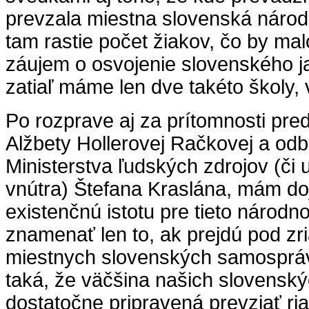
prevzala miestna slovenská náro
tam rastie počet žiakov, čo by ma
záujem o osvojenie slovenského j
zatiaľ máme len dve takéto školy, v
Po rozprave aj za prítomnosti p
Alžbety Hollerovej Račkovej a od
Ministerstva ľudských zdrojov (či 
vnútra) Štefana Kraslána, mám do
existenčnú istotu pre tieto národ
znamenať len to, ak prejdú pod zr
miestnych slovenských samospráv.
taká, že väčšina našich slovensk
dostatočne pripravená prevziať ri