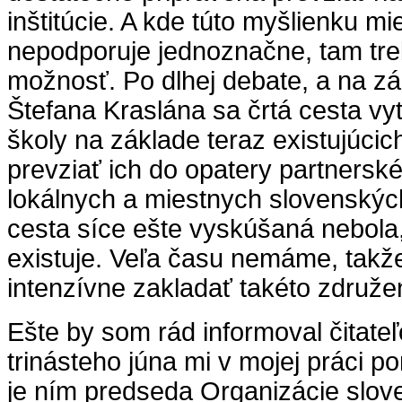
inštitúcie. A kde túto myšlienku 
nepodporuje jednoznačne, tam tre
možnosť. Po dlhej debate, a na z
Štefana Kraslána sa črtá cesta vy
školy na základe teraz existujúcic
prevziať ich do opatery partnersk
lokálnych a miestnych slovenský
cesta síce ešte vyskúšaná nebol
existuje. Veľa času nemáme, takž
intenzívne zakladať takéto združe
Ešte by som rád informoval čitateľ
trinásteho júna mi v mojej práci p
je ním predseda Organizácie slov