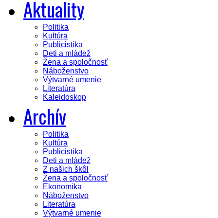
Aktuality
Politika
Kultúra
Publicistika
Deti a mládež
Žena a spoločnosť
Náboženstvo
Výtvarné umenie
Literatúra
Kaleidoskop
Archív
Politika
Kultúra
Publicistika
Deti a mládež
Z našich škôl
Žena a spoločnosť
Ekonomika
Náboženstvo
Literatúra
Výtvarné umenie