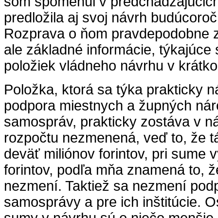
som spomenul v predchádzajúcich
predložila aj svoj návrh budúcoro
Rozprava o ňom pravdepodobne z
ale základné informácie, týkajúce
položiek vládneho návrhu v krátko
Položka, ktorá sa týka prakticky n
podpora miestnych a župných ná
samospráv, prakticky zostáva v 
rozpočtu nezmenená, veď to, že tá
deväť miliónov forintov, pri sume 
forintov, podľa mňa znamená to, ž
nezmení. Taktiež sa nezmení podp
samosprávy a pre ich inštitúcie. 