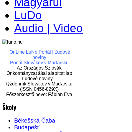
Magyarul
LuDo
Audio | Video
OnLine LuNo Portál | Ľudové
noviny
Portál Slovákov v Maďarsku
Az Országos Szlovák
Önkormányzat által alapított lap
Ľudové noviny –
týždenník Slovákov v Maďarsku
(ISSN 0456-829X)
Főszerkesztő neve: Fábián Éva
Školy
Békešská Čaba
Budapešť