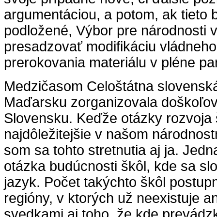
argumentáciou, a potom, ak tieto
podložené, Výbor pre národnosti
presadzovať modifikáciu vládneho
prerokovania materiálu v pléne pa
Medzičasom Celoštátna slovensk
Maďarsku zorganizovala doškoľova
Slovensku. Keďže otázky rozvoja 
najdôležitejšie v našom národnost
som sa tohto stretnutia aj ja. Jed
otázka budúcnosti škôl, kde sa sl
jazyk. Počet takýchto škôl postupn
regióny, v ktorých už neexistuje a
svedkami aj toho, že kde prevádzk