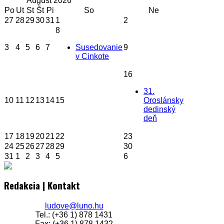
August
2026
Po
Ut
St
Št
Pi
So
Ne
27
28
29
30
31
1
2
8
3
4
5
6
7
Susedovanie
9
v Cinkote
16
31.
10
11
12
13
14
15
Oroslánsky
dedinský
deň
17
18
19
20
21
22
23
24
25
26
27
28
29
30
31
1
2
3
4
5
6
Redakcia | Kontakt
ludove@luno.hu
Tel.: (+36 1) 878 1431
Fax: (+36 1) 878 1432