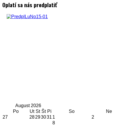
Oplatí sa nás predplatiť
August
2026
Po
Ut
St
Št
Pi
So
Ne
27
28
29
30
31
1
2
8