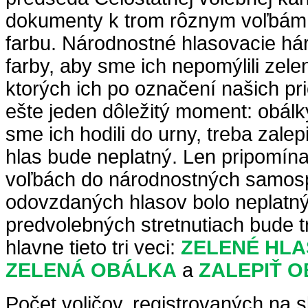
dokumenty k trom rôznym voľbám
farbu. Národnostné hlasovacie há
farby, aby sme ich nepomýlili zele
ktorých ich po označení našich pri
ešte jeden dôležitý moment: obálk
sme ich hodili do urny, treba zalep
hlas bude neplatný. Len pripomína
voľbách do národnostných samosp
odovzdaných hlasov bolo neplatn
predvolebných stretnutiach bude 
hlavne tieto tri veci:
ZELENÉ HLA
ZELENÁ OBÁLKA
a
ZALEPIŤ 
Počet voličov, registrovaných na 