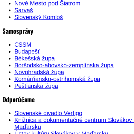
Nové Mesto pod Šiatrom
Sarvaš
Slovenský Komlóš
Samosprávy
CSSM
Budapešť
Békešská župa
Boršodsko-abovsko-zemplínska župa
Novohradská župa
Komárňansko-ostrihomská župa
Peštianska župa
Odporúčame
Slovenské divadlo Vertigo
Knižnica a dokumentačné centrum Slovákov 
Maďarsku
Ústav kultúry Slovákov v Maďarsku