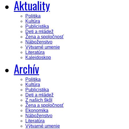
Aktuality
Politika
Kultúra
Publicistika
Deti a mládež
Žena a spoločnosť
Náboženstvo
Výtvarné umenie
Literatúra
Kaleidoskop
Archív
Politika
Kultúra
Publicistika
Deti a mládež
Z našich škôl
Žena a spoločnosť
Ekonomika
Náboženstvo
Literatúra
Výtvarné umenie