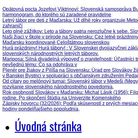
Opätovná pocta Jozefovi Viktrinovi
: Slovenská samospráva Bud
harmonogram, do ktorého sú zaradené pravidelne
Letný tábor pre deti z Maďarska
: Už dlhé roky organizuje Meto
zahraničí
Leto plné zážitkov
: Leto a tábory patria nerozlučne k sebe. Sl
Naši žiaci v škole v prírode na Slovensku
: Cez letné prázdnin
Maďarsku koordinované Celoštátnou slovenskou
Hurá prázdniny! Hurá tábory!
: V Slovenskej dvojjazyčnej zák
slovenských národnostných letných táborov.
Mariposa: Silná divadelná výpoveď o zraniteľnosti
: Účastníci 
nevšednú tému: Čo sa odohráva v
Plenér pre žiakov z Pilíša na Slovensku
: Úrad pre Slovákov ži
v Banskej Bystrici v spolupráci s občianskym združením Ped
Od citary po melónový turnaj
: Slovenský tábor v Medeši (Megy
rozvíjanie slovenského národnostného povedomia,
Rok osobností Slovákov v Maďarsku: Michal Lásik (1956)
: Fi
rodine. Po skončení štúdia na Univerzite Komenského
Zápisky hovorcu (32/2026)
: Podľa skúseností z prvých mesiac
hodiny pondelňajšieho popoludnia,
Úvodná stránka