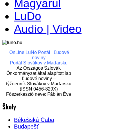
Magyarul
LuDo
Audio | Video
OnLine LuNo Portál | Ľudové
noviny
Portál Slovákov v Maďarsku
Az Országos Szlovák
Önkormányzat által alapított lap
Ľudové noviny –
týždenník Slovákov v Maďarsku
(ISSN 0456-829X)
Főszerkesztő neve: Fábián Éva
Školy
Békešská Čaba
Budapešť