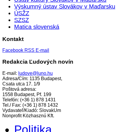
Výskumný ústav Slovákov v Maďarsku
ÚSŽZ
SZSZ
Matica slovenská
Kontakt
Facebook
RSS
E-mail
Redakcia Ľudových novín
E-mail:
ludove@luno.hu
Adresa/Cím: 1135 Budapest,
Csata utca 17. 1/9
Poštová adresa:
1558 Budapest, Pf. 199
Telefón: (+36 1) 878 1431
Tel./ Fax: (+36 1) 878 1432
Vydavateľ/Kiadó: SlovakUm
Nonprofit Közhasznú Kft.
Politika