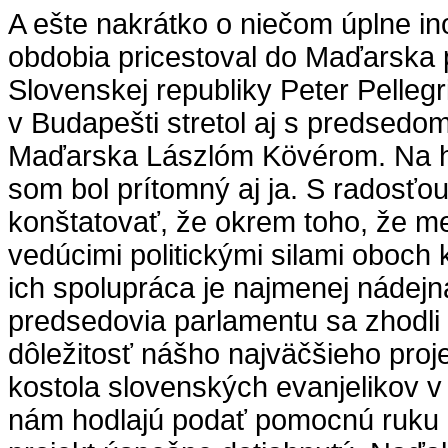
A ešte nakrátko o niečom úplne i
obdobia pricestoval do Maďarska
Slovenskej republiky Peter Pellegri
v Budapešti stretol aj s predsedo
Maďarska Lászlóm Kövérom. Na h
som bol prítomný aj ja. S radosť
konštatovať, že okrem toho, že m
vedúcimi politickými silami oboch 
ich spolupráca je najmenej nádejn
predsedovia parlamentu sa zhodli 
dôležitosť nášho najväčšieho proj
kostola slovenských evanjelikov v 
nám hodlajú podať pomocnú ruku 