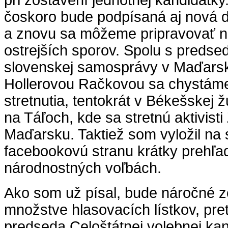
pri zostavení jednotnej kandidátk
čoskoro bude podpísaná aj nová d
a znovu sa môžeme pripravovať n
ostrejších sporov. Spolu s predse
slovenskej samosprávy v Maďarsk
Hollerovou Račkovou sa chystám
stretnutia, tentokrát v Békešskej 
na Táľoch, kde sa stretnú aktivist
Maďarsku. Taktiež som vyložil na s
facebookovú stranu krátky prehľad
národnostných voľbách.
Ako som už písal, bude náročné z
množstve hlasovacích lístkov, pre
predseda Celoštátnej volebnej kanc