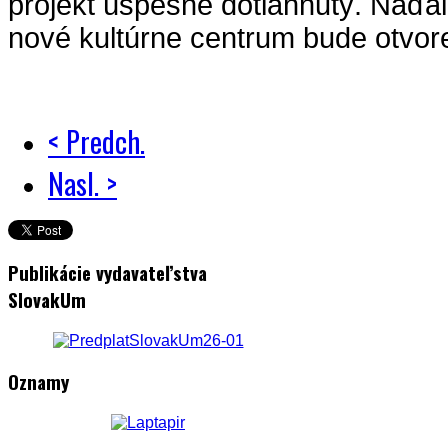
projekt úspešne dotiahnutý. Naďal
nové kultúrne centrum bude otvor
< Predch.
Nasl. >
Publikácie vydavateľstva
SlovakUm
Oznamy