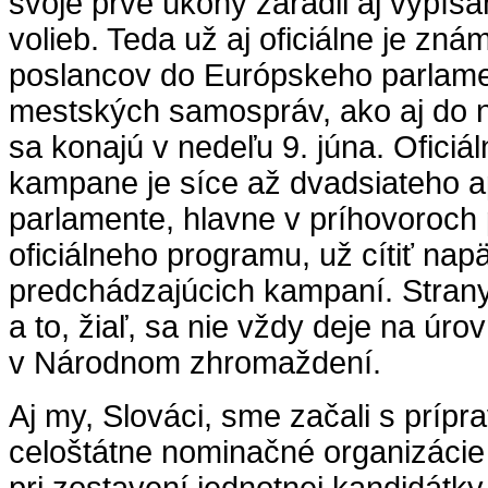
svoje prvé úkony zaradil aj vypís
volieb. Teda už aj oficiálne je zná
poslancov do Európskeho parlame
mestských samospráv, ako aj do 
sa konajú v nedeľu 9. júna. Oficiá
kampane je síce až dvadsiateho ap
parlamente, hlavne v príhovoroch
oficiálneho programu, už cítiť nap
predchádzajúcich kampaní. Stran
a to, žiaľ, sa nie vždy deje na úro
v Národnom zhromaždení.
Aj my, Slováci, sme začali s prípra
celoštátne nominačné organizácie 