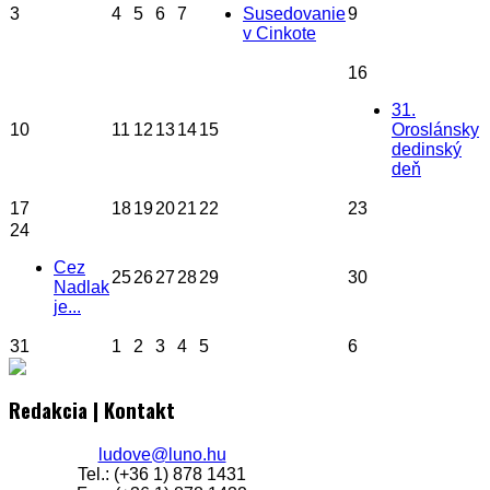
3
4
5
6
7
Susedovanie
9
v Cinkote
16
31.
10
11
12
13
14
15
Oroslánsky
dedinský
deň
17
18
19
20
21
22
23
24
Cez
25
26
27
28
29
30
Nadlak
je...
31
1
2
3
4
5
6
Redakcia | Kontakt
ludove@luno.hu
Tel.: (+36 1) 878 1431