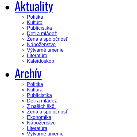
Aktuality
Politika
Kultúra
Publicistika
Deti a mládež
Žena a spoločnosť
Náboženstvo
Výtvarné umenie
Literatúra
Kaleidoskop
Archív
Politika
Kultúra
Publicistika
Deti a mládež
Z našich škôl
Žena a spoločnosť
Ekonomika
Náboženstvo
Literatúra
Výtvarné umenie