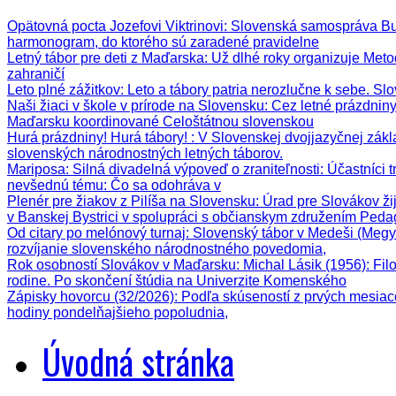
Opätovná pocta Jozefovi Viktrinovi
: Slovenská samospráva Bud
harmonogram, do ktorého sú zaradené pravidelne
Letný tábor pre deti z Maďarska
: Už dlhé roky organizuje Meto
zahraničí
Leto plné zážitkov
: Leto a tábory patria nerozlučne k sebe. Sl
Naši žiaci v škole v prírode na Slovensku
: Cez letné prázdnin
Maďarsku koordinované Celoštátnou slovenskou
Hurá prázdniny! Hurá tábory!
: V Slovenskej dvojjazyčnej zák
slovenských národnostných letných táborov.
Mariposa: Silná divadelná výpoveď o zraniteľnosti
: Účastníci 
nevšednú tému: Čo sa odohráva v
Plenér pre žiakov z Pilíša na Slovensku
: Úrad pre Slovákov ži
v Banskej Bystrici v spolupráci s občianskym združením Ped
Od citary po melónový turnaj
: Slovenský tábor v Medeši (Megy
rozvíjanie slovenského národnostného povedomia,
Rok osobností Slovákov v Maďarsku: Michal Lásik (1956)
: Fi
rodine. Po skončení štúdia na Univerzite Komenského
Zápisky hovorcu (32/2026)
: Podľa skúseností z prvých mesiac
hodiny pondelňajšieho popoludnia,
Úvodná stránka