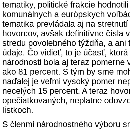
tematiky, politické frakcie hodnotil
komunálnych a európskych voľbác
tematika prevládala aj na stretnut
hovorcov, avšak definitívne čísla 
stredu povolebného týždňa, a ani
údaje. Čo vidieť, to je účasť, ktor
národnosti bola aj teraz pomerne 
ako 81 percent. S tým by sme mohl
naďalej je veľmi vysoký pomer nep
necelých 15 percent. A teraz hovo
opečiatkovaných, neplatne odovz
lístkoch.
S členmi národnostného výboru sm