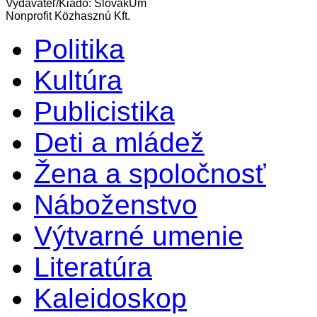
Vydavateľ/Kiadó: SlovakUm
Nonprofit Közhasznú Kft.
Politika
Kultúra
Publicistika
Deti a mládež
Žena a spoločnosť
Náboženstvo
Výtvarné umenie
Literatúra
Kaleidoskop