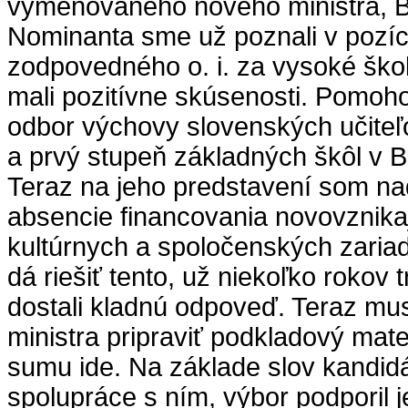
vymenovaného nového ministra, 
Nominanta sme už poznali v pozíci
zodpovedného o. i. za vysoké ško
mali pozitívne skúsenosti. Pomohol
odbor výchovy slovenských učiteľ
a prvý stupeň základných škôl v 
Teraz na jeho predstavení som na
absencie financovania novovznika
kultúrnych a spoločenských zariad
dá riešiť tento, už niekoľko rokov 
dostali kladnú odpoveď. Teraz mu
ministra pripraviť podkladový mater
sumu ide. Na základe slov kandidát
spolupráce s ním, výbor podporil 