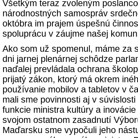
Všetkým teraz zvoleným poslanc
národnostných samospráv srdečne
októbra im prajem úspešnú činno
spoluprácu v záujme našej komuni
Ako som už spomenul, máme za s
dni jarnej plenárnej schôdze parl
naďalej prevládala ochrana školop
prijatý zákon, ktorý má okrem iné
používanie mobilov a tabletov v č
mali sme povinnosti aj v súvislosti
funkcie ministra kultúry a inovác
svojom ostatnom zasadnutí Výbor
Maďarsku sme vypočuli jeho nástu