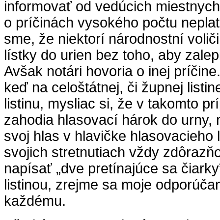
informovať od vedúcich miestnych
o príčinách vysokého počtu neplat
sme, že niektorí národnostní voliči
lístky do urien bez toho, aby zalepi
Avšak notári hovoria o inej príčine.
keď na celoštátnej, či župnej listin
listinu, mysliac si, že v takomto pr
zahodia hlasovací hárok do urny, 
svoj hlas v hlavičke hlasovacieho 
svojich stretnutiach vždy zdôrazňov
napísať „dve pretínajúce sa čiark
listinou, zrejme sa moje odporúča
každému.