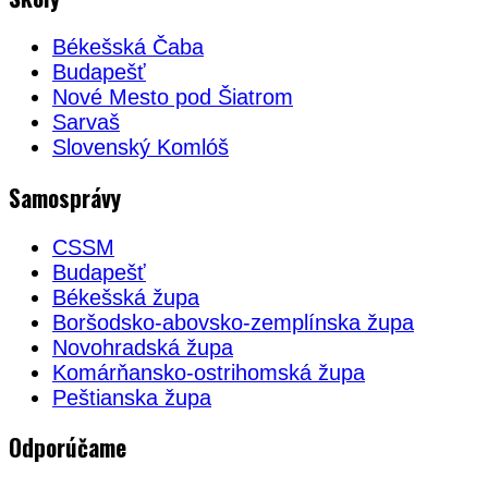
Békešská Čaba
Budapešť
Nové Mesto pod Šiatrom
Sarvaš
Slovenský Komlóš
Samosprávy
CSSM
Budapešť
Békešská župa
Boršodsko-abovsko-zemplínska župa
Novohradská župa
Komárňansko-ostrihomská župa
Peštianska župa
Odporúčame