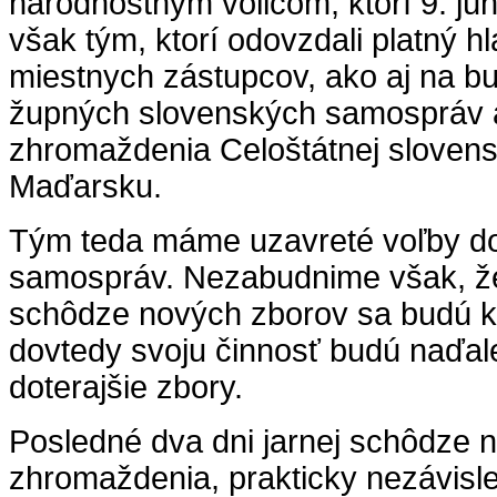
národnostným voličom, ktorí 9. júna
však tým, ktorí odovzdali platný hl
miestnych zástupcov, ako aj na b
župných slovenských samospráv 
zhromaždenia Celoštátnej sloven
Maďarsku.
Tým teda máme uzavreté voľby d
samospráv. Nezabudnime však, ž
schôdze nových zborov sa budú ko
dovtedy svoju činnosť budú naďal
doterajšie zbory.
Posledné dva dni jarnej schôdze 
zhromaždenia, prakticky nezávisl