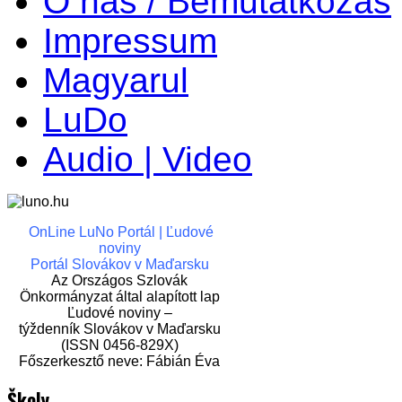
O nás / Bemutatkozás
Impressum
Magyarul
LuDo
Audio | Video
OnLine LuNo Portál | Ľudové
noviny
Portál Slovákov v Maďarsku
Az Országos Szlovák
Önkormányzat által alapított lap
Ľudové noviny –
týždenník Slovákov v Maďarsku
(ISSN 0456-829X)
Főszerkesztő neve: Fábián Éva
Školy