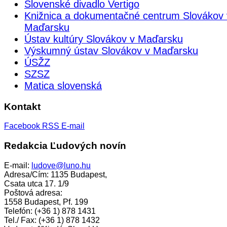
Slovenské divadlo Vertigo
Knižnica a dokumentačné centrum Slovákov 
Maďarsku
Ústav kultúry Slovákov v Maďarsku
Výskumný ústav Slovákov v Maďarsku
ÚSŽZ
SZSZ
Matica slovenská
Kontakt
Facebook
RSS
E-mail
Redakcia Ľudových novín
E-mail:
ludove@luno.hu
Adresa/Cím: 1135 Budapest,
Csata utca 17. 1/9
Poštová adresa:
1558 Budapest, Pf. 199
Telefón: (+36 1) 878 1431
Tel./ Fax: (+36 1) 878 1432