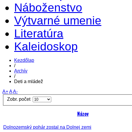
Náboženstvo
Výtvarné umenie
Literatúra
Kaleidoskop
Kezdőlap
/
Archív
/
Deti a mládež
A+
A
A-
Zobr. počet
Názov
Dolnozemský pohár zostal na Dolnej zemi