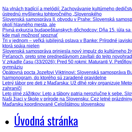
Na vlnách tradícií a melódií
: Zachovávanie kultúrneho dedičstva
ústrednú myšlienku tohtoročného „Slovenského
Slovenská samospráva II. obvodu v Prahe
: Slovenská samospr
okolí hlavného mesta, ale
Pivná exkurzia budapeštianskych dôchodcov
: Dňa 15. júla s
kde mali možnosť spoznať
Tri v jednom – veľká jubilejná oslava v Banke
: Prírodné javis
ktorá spája nielen
Slovenská samospráva priniesla nový impulz do kultúrneho ži
Peťanoch, preto sme prednedávnom zavítali do tejto novohrad
V zrkadle času (33/2026)
: Pred 50 rokmi: Maturanti V. Petőfi
gymnáziu
Opätovná pocta Jozefovi Viktrinovi
: Slovenská samospráva Bud
harmonogram, do ktorého sú zaradené pravidelne
Letný tábor pre deti z Maďarska
: Už dlhé roky organizuje Meto
zahraničí
Leto plné zážitkov
: Leto a tábory patria nerozlučne k sebe. Sl
Naši žiaci v škole v prírode na Slovensku
: Cez letné prázdnin
Maďarsku koordinované Celoštátnou slovenskou
Úvodná stránka