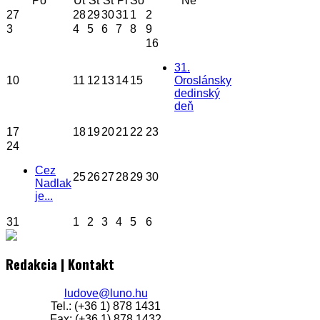
Po
Ut
St
Št
Pi
So
Ne
27
28
29
30
31
1
2
3
4
5
6
7
8
9
16
31.
10
11
12
13
14
15
Oroslánsky
dedinský
deň
17
18
19
20
21
22
23
24
Cez
25
26
27
28
29
30
Nadlak
je...
31
1
2
3
4
5
6
Redakcia | Kontakt
ludove@luno.hu
Tel.: (+36 1) 878 1431
Fax: (+36 1) 878 1432