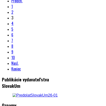
Predch.
1
2
3
4
5
6
7
8
9
10
Nasl.
Koniec
Publikácie vydavateľstva
SlovakUm
Oznamy