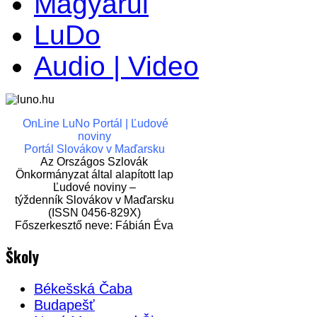
Magyarul
LuDo
Audio | Video
OnLine LuNo Portál | Ľudové
noviny
Portál Slovákov v Maďarsku
Az Országos Szlovák
Önkormányzat által alapított lap
Ľudové noviny –
týždenník Slovákov v Maďarsku
(ISSN 0456-829X)
Főszerkesztő neve: Fábián Éva
Školy
Békešská Čaba
Budapešť