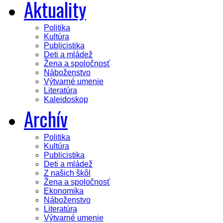
Aktuality
Politika
Kultúra
Publicistika
Deti a mládež
Žena a spoločnosť
Náboženstvo
Výtvarné umenie
Literatúra
Kaleidoskop
Archív
Politika
Kultúra
Publicistika
Deti a mládež
Z našich škôl
Žena a spoločnosť
Ekonomika
Náboženstvo
Literatúra
Výtvarné umenie