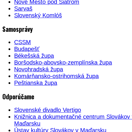
Nové Mesto pod Šiatrom
Sarvaš
Slovenský Komlóš
Samosprávy
CSSM
Budapešť
Békešská župa
Boršodsko-abovsko-zemplínska župa
Novohradská župa
Komárňansko-ostrihomská župa
Peštianska župa
Odporúčame
Slovenské divadlo Vertigo
Knižnica a dokumentačné centrum Slovákov 
Maďarsku
Ústav kultúry Slovákov v Maďarsku