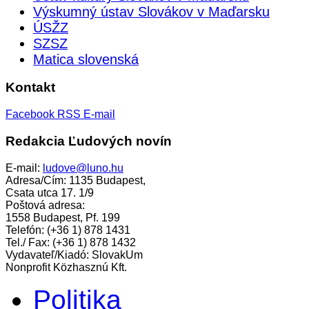
Výskumný ústav Slovákov v Maďarsku
ÚSŽZ
SZSZ
Matica slovenská
Kontakt
Facebook
RSS
E-mail
Redakcia Ľudových novín
E-mail:
ludove@luno.hu
Adresa/Cím: 1135 Budapest,
Csata utca 17. 1/9
Poštová adresa:
1558 Budapest, Pf. 199
Telefón: (+36 1) 878 1431
Tel./ Fax: (+36 1) 878 1432
Vydavateľ/Kiadó: SlovakUm
Nonprofit Közhasznú Kft.
Politika