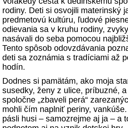
Voľakedy cesta k dedinskému spol
rodiny. Deti si osvojili materinský
predmetovú kultúru, ľudové piesn
odievania sa v kruhu rodiny, zvyky
nasávali do seba pomocou najbliž
Tento spôsob odovzdávania pozna
deti sa zoznámia s tradíciami až
hodín.
Dodnes si pamätám, ako moja sta
susedky, ženy z ulice, príbuzné, a 
spoločne „zbaveli perá“ zarezaný
mohli čím naplniť periny, vankúše.
pásli husi – samozrejme aj ja – a 