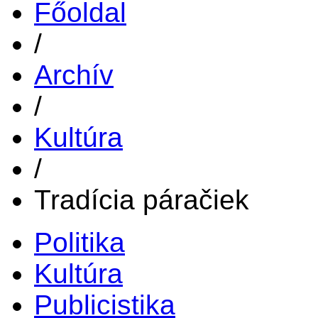
Főoldal
/
Archív
/
Kultúra
/
Tradícia páračiek
Politika
Kultúra
Publicistika