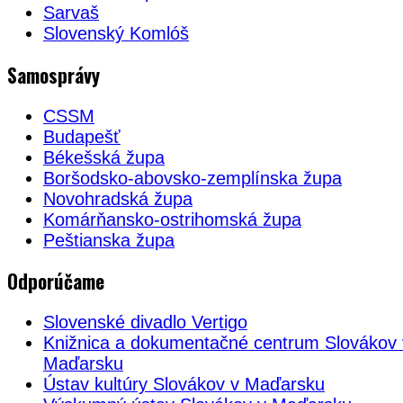
Sarvaš
Slovenský Komlóš
Samosprávy
CSSM
Budapešť
Békešská župa
Boršodsko-abovsko-zemplínska župa
Novohradská župa
Komárňansko-ostrihomská župa
Peštianska župa
Odporúčame
Slovenské divadlo Vertigo
Knižnica a dokumentačné centrum Slovákov 
Maďarsku
Ústav kultúry Slovákov v Maďarsku