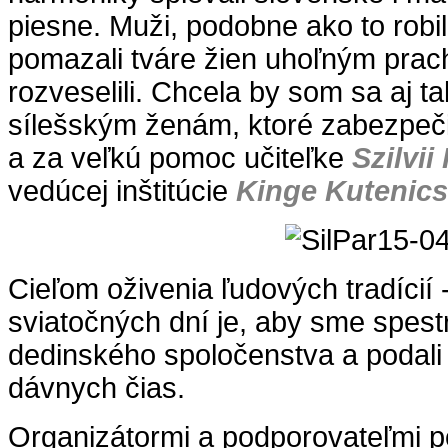
piesne. Muži, podobne ako to robil
pomazali tváre žien uhoľným prac
rozveselili. Chcela by som sa aj 
sílešským ženám, ktoré zabezpečil
a za veľkú pomoc učiteľke
Szilvii
vedúcej inštitúcie
Kinge Kutenics
Cieľom oživenia ľudových tradícií 
sviatočných dní je, aby sme spestr
dedinského spoločenstva a podali
dávnych čias.
Organizátormi a podporovateľmi po