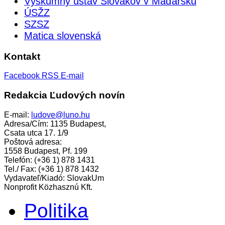
Výskumný ústav Slovákov v Maďarsku
ÚSŽZ
SZSZ
Matica slovenská
Kontakt
Facebook
RSS
E-mail
Redakcia Ľudových novín
E-mail:
ludove@luno.hu
Adresa/Cím: 1135 Budapest,
Csata utca 17. 1/9
Poštová adresa:
1558 Budapest, Pf. 199
Telefón: (+36 1) 878 1431
Tel./ Fax: (+36 1) 878 1432
Vydavateľ/Kiadó: SlovakUm
Nonprofit Közhasznú Kft.
Politika