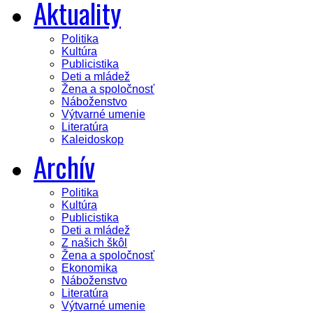
Aktuality
Politika
Kultúra
Publicistika
Deti a mládež
Žena a spoločnosť
Náboženstvo
Výtvarné umenie
Literatúra
Kaleidoskop
Archív
Politika
Kultúra
Publicistika
Deti a mládež
Z našich škôl
Žena a spoločnosť
Ekonomika
Náboženstvo
Literatúra
Výtvarné umenie