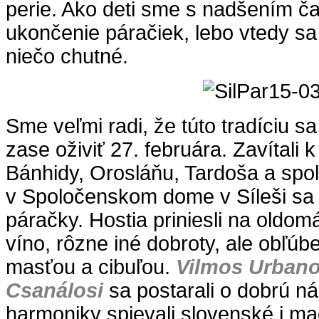
perie. Ako deti sme s nadšením ča
ukončenie páračiek, lebo vtedy sa
niečo chutné.
Sme veľmi radi, že túto tradíciu s
zase oživiť 27. februára. Zavítali 
Bánhidy, Orosláňu, Tardoša a spo
v Spoločenskom dome v Síleši sa u
páračky. Hostia priniesli na oldom
víno, rôzne iné dobroty, ale obľúb
masťou a cibuľou.
Vilmos Urbano
Csanálosi
sa postarali o dobrú ná
harmoniky spievali slovenské i m