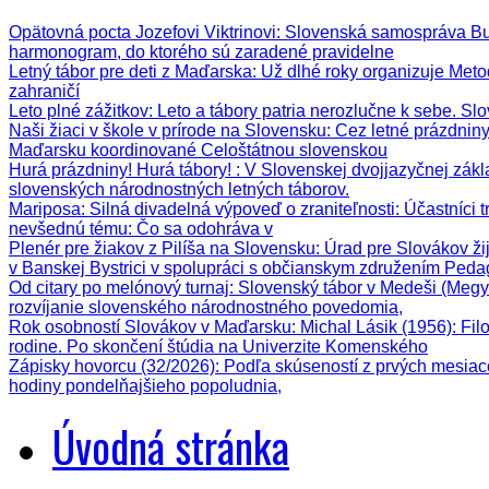
Opätovná pocta Jozefovi Viktrinovi
: Slovenská samospráva Bud
harmonogram, do ktorého sú zaradené pravidelne
Letný tábor pre deti z Maďarska
: Už dlhé roky organizuje Meto
zahraničí
Leto plné zážitkov
: Leto a tábory patria nerozlučne k sebe. Sl
Naši žiaci v škole v prírode na Slovensku
: Cez letné prázdnin
Maďarsku koordinované Celoštátnou slovenskou
Hurá prázdniny! Hurá tábory!
: V Slovenskej dvojjazyčnej zák
slovenských národnostných letných táborov.
Mariposa: Silná divadelná výpoveď o zraniteľnosti
: Účastníci 
nevšednú tému: Čo sa odohráva v
Plenér pre žiakov z Pilíša na Slovensku
: Úrad pre Slovákov ži
v Banskej Bystrici v spolupráci s občianskym združením Ped
Od citary po melónový turnaj
: Slovenský tábor v Medeši (Megy
rozvíjanie slovenského národnostného povedomia,
Rok osobností Slovákov v Maďarsku: Michal Lásik (1956)
: Fi
rodine. Po skončení štúdia na Univerzite Komenského
Zápisky hovorcu (32/2026)
: Podľa skúseností z prvých mesiac
hodiny pondelňajšieho popoludnia,
Úvodná stránka