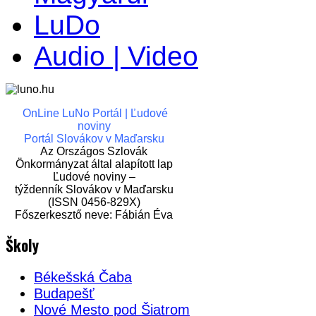
LuDo
Audio | Video
OnLine LuNo Portál | Ľudové
noviny
Portál Slovákov v Maďarsku
Az Országos Szlovák
Önkormányzat által alapított lap
Ľudové noviny –
týždenník Slovákov v Maďarsku
(ISSN 0456-829X)
Főszerkesztő neve: Fábián Éva
Školy
Békešská Čaba
Budapešť
Nové Mesto pod Šiatrom