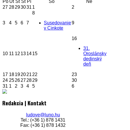
Po
Ut
St
Št
Pi
So
Ne
27
28
29
30
31
1
2
8
3
4
5
6
7
Susedovanie
9
v Cinkote
16
31.
10
11
12
13
14
15
Oroslánsky
dedinský
deň
17
18
19
20
21
22
23
24
25
26
27
28
29
30
31
1
2
3
4
5
6
Redakcia | Kontakt
ludove@luno.hu
Tel.: (+36 1) 878 1431
Fax: (+36 1) 878 1432