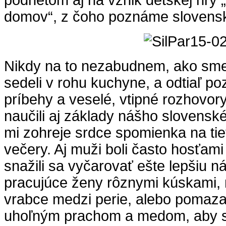
podnetom aj na vznik detskej hry 
domov“, z čoho poznáme slovensk
Nikdy na to nezabudnem, ako sme
sedeli v rohu kuchyne, a odtiaľ po
príbehy a veselé, vtipné rozhovor
naučili aj základy nášho slovenské
mi zohreje srdce spomienka na tie
večery. Aj muži boli často hosťami 
snažili sa vyčarovať ešte lepšiu n
pracujúce ženy rôznymi kúskami, 
vrabce medzi perie, alebo pomaza
uhoľným prachom a medom, aby sa 