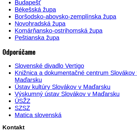
Budapešť
Békešská župa
Boršodsko-abovsko-zemplínska župa
Novohradská župa
Komárňansko-ostrihomská župa
Peštianska župa
Odporúčame
Slovenské divadlo Vertigo
Knižnica a dokumentačné centrum Slovákov 
Maďarsku
Ústav kultúry Slovákov v Maďarsku
Výskumný ústav Slovákov v Maďarsku
ÚSŽZ
SZSZ
Matica slovenská
Kontakt