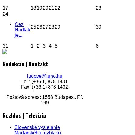
17
18
19
20
21
22
23
24
Cez
25
26
27
28
29
30
Nadlak
je...
31
1
2
3
4
5
6
Redakcia | Kontakt
ludove@luno.hu
Tel.: (+36 1) 878 1431
Fax: (+36 1) 878 1432
Poštová adresa: 1558 Budapest, Pf.
199
Rozhlas | Televízia
Slovenské vysielanie
Maďarského rozhlasu