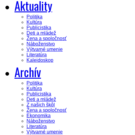
Aktuality
Politika
Kultúra
Publicistika
Deti a mládež
Žena a spoločnosť
Náboženstvo
Výtvarné umenie
Literatúra
Kaleidoskop
Archív
Politika
Kultúra
Publicistika
Deti a mládež
Z našich škôl
Žena a spoločnosť
Ekonomika
Náboženstvo
Literatúra
Výtvarné umenie