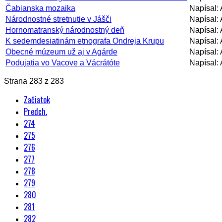
Čabianska mozaika
Napísal: 
Národnostné stretnutie v Jášči
Napísal: 
Hornomatranský národnostný deň
Napísal: 
K sedemdesiatinám etnografa Ondreja Krupu
Napísal: 
Obecné múzeum už aj v Agárde
Napísal: 
Podujatia vo Vacove a Vácrátóte
Napísal: 
Strana 283 z 283
Začiatok
Predch.
274
275
276
277
278
279
280
281
282