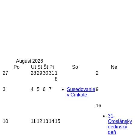
August
2026
Po
Ut
St
Št
Pi
So
Ne
27
28
29
30
31
1
2
8
3
4
5
6
7
Susedovanie
9
v Cinkote
16
31.
10
11
12
13
14
15
Oroslánsky
dedinský
deň