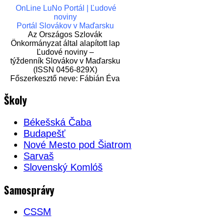
OnLine LuNo Portál | Ľudové
noviny
Portál Slovákov v Maďarsku
Az Országos Szlovák
Önkormányzat által alapított lap
Ľudové noviny –
týždenník Slovákov v Maďarsku
(ISSN 0456-829X)
Főszerkesztő neve: Fábián Éva
Školy
Békešská Čaba
Budapešť
Nové Mesto pod Šiatrom
Sarvaš
Slovenský Komlóš
Samosprávy
CSSM