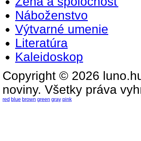
Žena a spoločnosť
Náboženstvo
Výtvarné umenie
Literatúra
Kaleidoskop
Copyright © 2026 luno.hu
noviny. Všetky práva vy
red
blue
brown
green
gray
pink