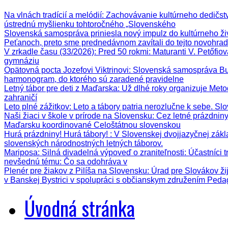
Na vlnách tradícií a melódií
: Zachovávanie kultúrneho dedičstva
ústrednú myšlienku tohtoročného „Slovenského
Slovenská samospráva priniesla nový impulz do kultúrneho ži
Peťanoch, preto sme prednedávnom zavítali do tejto novohrad
V zrkadle času (33/2026)
: Pred 50 rokmi: Maturanti V. Petőfi
gymnáziu
Opätovná pocta Jozefovi Viktrinovi
: Slovenská samospráva Bud
harmonogram, do ktorého sú zaradené pravidelne
Letný tábor pre deti z Maďarska
: Už dlhé roky organizuje Meto
zahraničí
Leto plné zážitkov
: Leto a tábory patria nerozlučne k sebe. Sl
Naši žiaci v škole v prírode na Slovensku
: Cez letné prázdnin
Maďarsku koordinované Celoštátnou slovenskou
Hurá prázdniny! Hurá tábory!
: V Slovenskej dvojjazyčnej zák
slovenských národnostných letných táborov.
Mariposa: Silná divadelná výpoveď o zraniteľnosti
: Účastníci 
nevšednú tému: Čo sa odohráva v
Plenér pre žiakov z Pilíša na Slovensku
: Úrad pre Slovákov ži
v Banskej Bystrici v spolupráci s občianskym združením Ped
Úvodná stránka