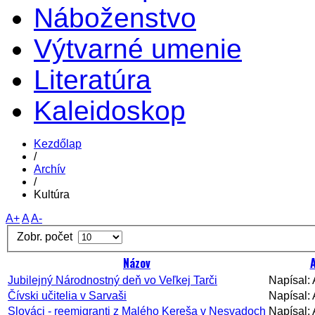
Náboženstvo
Výtvarné umenie
Literatúra
Kaleidoskop
Kezdőlap
/
Archív
/
Kultúra
A+
A
A-
Zobr. počet
Názov
Jubilejný Národnostný deň vo Veľkej Tarči
Napísal: 
Čívski učitelia v Sarvaši
Napísal: 
Slováci - reemigranti z Malého Kereša v Nesvadoch
Napísal: 