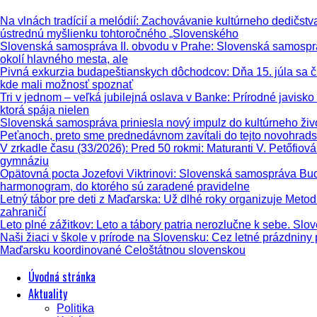
Na vlnách tradícií a melódií
: Zachovávanie kultúrneho dedičstva,
ústrednú myšlienku tohtoročného „Slovenského
Slovenská samospráva II. obvodu v Prahe
: Slovenská samosprá
okolí hlavného mesta, ale
Pivná exkurzia budapeštianskych dôchodcov
: Dňa 15. júla sa
kde mali možnosť spoznať
Tri v jednom – veľká jubilejná oslava v Banke
: Prírodné javisk
ktorá spája nielen
Slovenská samospráva priniesla nový impulz do kultúrneho živ
Peťanoch, preto sme prednedávnom zavítali do tejto novohrads
V zrkadle času (33/2026)
: Pred 50 rokmi: Maturanti V. Petőfio
gymnáziu
Opätovná pocta Jozefovi Viktrinovi
: Slovenská samospráva Buda
harmonogram, do ktorého sú zaradené pravidelne
Letný tábor pre deti z Maďarska
: Už dlhé roky organizuje Metod
zahraničí
Leto plné zážitkov
: Leto a tábory patria nerozlučne k sebe. Slo
Naši žiaci v škole v prírode na Slovensku
: Cez letné prázdniny
Maďarsku koordinované Celoštátnou slovenskou
Úvodná stránka
Aktuality
Politika