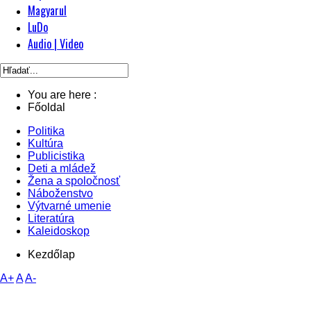
Magyarul
LuDo
Audio | Video
You are here :
Főoldal
Politika
Kultúra
Publicistika
Deti a mládež
Žena a spoločnosť
Náboženstvo
Výtvarné umenie
Literatúra
Kaleidoskop
Kezdőlap
A+
A
A-