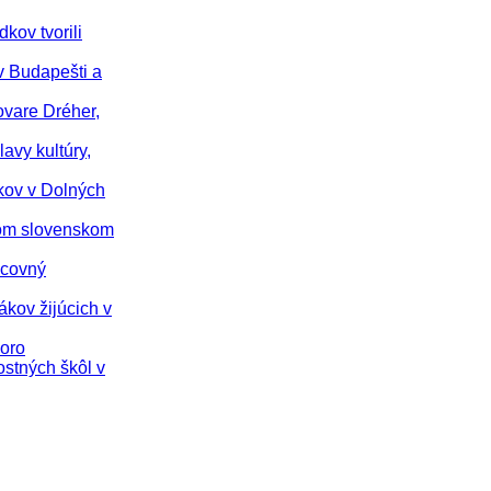
kov tvorili
v Budapešti a
ovare Dréher,
avy kultúry,
ákov v Dolných
skom slovenskom
acovný
ákov žijúcich v
koro
ostných škôl v