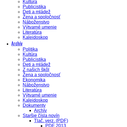
Kultúra
Publicistika
Deti a mládež
Žena a spoločnosť
Náboženstvo
Výtvarné umenie
Literatúra
Kaleidoskop
Archív
Politika
Kultúra
Publicistika
Deti a mládež
Z našich škôl
Žena a spoločnosť
Ekonomika
Náboženstvo
Literatúra
Výtvarné umenie
Kaleidoskop
Dokumenty
Archív
Staršie čísla novín
Tlač. verz. (PDF)
PDF 2013