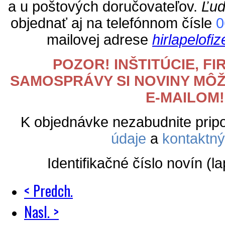
a u poštových doručovateľov.
Ľud
objednať aj na telefónnom čísle
0
mailovej adrese
hirlapelof
POZOR!
INŠTITÚCIE, FI
SAMOSPRÁVY SI NOVINY MÔŽ
E-MAILOM!
K objednávke nezabudnite pripo
údaje
a
kontaktný
Identifikačné číslo novín (l
< Predch.
Nasl. >