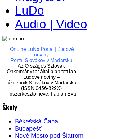
LuDo
Audio | Video
OnLine LuNo Portál | Ľudové
noviny
Portál Slovákov v Maďarsku
Az Országos Szlovák
Önkormányzat által alapított lap
Ľudové noviny –
týždenník Slovákov v Maďarsku
(ISSN 0456-829X)
Főszerkesztő neve: Fábián Éva
Školy
Békešská Čaba
Budapešť
Nové Mesto pod Šiatrom