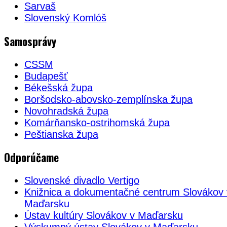
Sarvaš
Slovenský Komlóš
Samosprávy
CSSM
Budapešť
Békešská župa
Boršodsko-abovsko-zemplínska župa
Novohradská župa
Komárňansko-ostrihomská župa
Peštianska župa
Odporúčame
Slovenské divadlo Vertigo
Knižnica a dokumentačné centrum Slovákov 
Maďarsku
Ústav kultúry Slovákov v Maďarsku