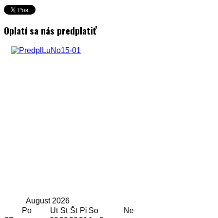
Oplatí sa nás predplatiť
August
2026
Po
Ut
St
Št
Pi
So
Ne