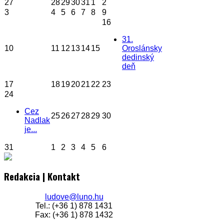
27
28
29
30
31
1
2
3
4
5
6
7
8
9
16
31.
10
11
12
13
14
15
Oroslánsky
dedinský
deň
17
18
19
20
21
22
23
24
Cez
25
26
27
28
29
30
Nadlak
je...
31
1
2
3
4
5
6
Redakcia | Kontakt
ludove@luno.hu
Tel.: (+36 1) 878 1431
Fax: (+36 1) 878 1432