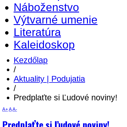
Náboženstvo
Výtvarné umenie
Literatúra
Kaleidoskop
Kezdőlap
/
Aktuality | Podujatia
/
Predplaťte si Ľudové noviny!
A+
A
A-
Predplaťte si Ľudové noviny!