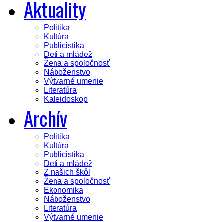
Aktuality
Politika
Kultúra
Publicistika
Deti a mládež
Žena a spoločnosť
Náboženstvo
Výtvarné umenie
Literatúra
Kaleidoskop
Archív
Politika
Kultúra
Publicistika
Deti a mládež
Z našich škôl
Žena a spoločnosť
Ekonomika
Náboženstvo
Literatúra
Výtvarné umenie