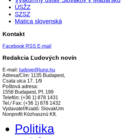
Výskumný ústav Slovákov v Maďarsku
ÚSŽZ
SZSZ
Matica slovenská
Kontakt
Facebook
RSS
E-mail
Redakcia Ľudových novín
E-mail:
ludove@luno.hu
Adresa/Cím: 1135 Budapest,
Csata utca 17. 1/9
Poštová adresa:
1558 Budapest, Pf. 199
Telefón: (+36 1) 878 1431
Tel./ Fax: (+36 1) 878 1432
Vydavateľ/Kiadó: SlovakUm
Nonprofit Közhasznú Kft.
Politika