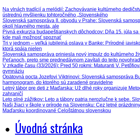
Na vlnách tradícií a melódií
: Zachovávanie kultúrneho dedičstva
ústrednú myšlienku tohtoročného „Slovenského
Slovenská samospráva II. obvodu v Prahe
: Slovenská samospr
okolí hlavného mesta, ale
Pivná exkurzia budapeštianskych dôchodcov
: Dňa 15. júla s
kde mali možnosť spoznať
Tri v jednom – veľká jubilejná oslava v Banke
: Prírodné javis
ktorá spája nielen
Slovenská samospráva priniesla nový impulz do kultúrneho ži
Peťanoch, preto sme prednedávnom zavítali do tejto novohrad
V zrkadle času (33/2026)
: Pred 50 rokmi: Maturanti V. Petőfi
gymnáziu
Opätovná pocta Jozefovi Viktrinovi
: Slovenská samospráva Bud
harmonogram, do ktorého sú zaradené pravidelne
Letný tábor pre deti z Maďarska
: Už dlhé roky organizuje Meto
zahraničí
Leto plné zážitkov
: Leto a tábory patria nerozlučne k sebe. Sl
Naši žiaci v škole v prírode na Slovensku
: Cez letné prázdnin
Maďarsku koordinované Celoštátnou slovenskou
Úvodná stránka