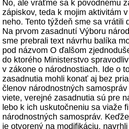
No, ale vráťme sa k pôvodnému z
zápiskov, teda k mojim aktivitám 
neho. Tento týždeň sme sa vrátili 
Na prvom zasadnutí Výboru národ
sme prebrali text návrhu balíka m
pod názvom O ďalšom zjednodušen
do ktorého Ministerstvo spravodliv
v zákone o národnostiach. Ide o t
zasadnutia mohli konať aj bez pr
členov národnostných samospráv a
viete, verejné zasadnutia sú pre ná
lebo k ich uskutočneniu sa viaže 
národnostných samospráv. Keďže
je otvorený na modifikáciu, navrhl