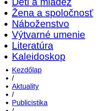
Deti a mládež
Žena a spoločnosť
Náboženstvo
Výtvarné umenie
Literatúra
Kaleidoskop
Kezdőlap
/
Aktuality
/
Publicistika
/