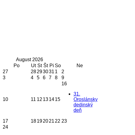
August
2026
Po
Ut
St
Št
Pi
So
Ne
27
28
29
30
31
1
2
3
4
5
6
7
8
9
16
31.
10
11
12
13
14
15
Oroslánsky
dedinský
deň
17
18
19
20
21
22
23
24