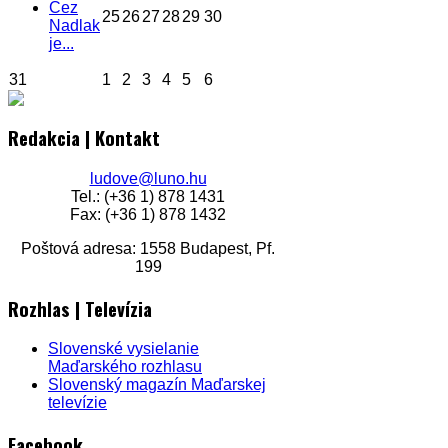
Cez
25
26
27
28
29
30
Nadlak
je...
31
1
2
3
4
5
6
Redakcia | Kontakt
ludove@luno.hu
Tel.: (+36 1) 878 1431
Fax: (+36 1) 878 1432
Poštová adresa: 1558 Budapest, Pf.
199
Rozhlas | Televízia
Slovenské vysielanie
Maďarského rozhlasu
Slovenský magazín Maďarskej
televízie
Facebook