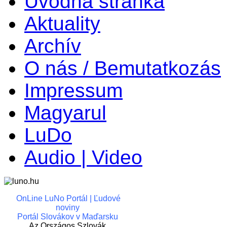
Úvodná stránka
Aktuality
Archív
O nás / Bemutatkozás
Impressum
Magyarul
LuDo
Audio | Video
OnLine LuNo Portál | Ľudové
noviny
Portál Slovákov v Maďarsku
Az Országos Szlovák