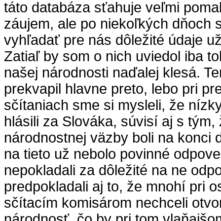
táto databáza sťahuje veľmi pomaly
záujem, ale po niekoľkých dňoch 
vyhľadať pre nás dôležité údaje u
Zatiaľ by som o nich uviedol iba t
našej národnosti naďalej klesá. Te
prekvapil hlavne preto, lebo pri p
sčítaniach sme si mysleli, že nízky
hlásili za Slováka, súvisí aj s tým,
národnostnej väzby boli na konci 
na tieto už nebolo povinné odpov
nepokladali za dôležité na ne od
predpokladali aj to, že mnohí pri 
sčítacím komisárom nechceli otvo
národnosť, čo by pri tom vlaňajšom