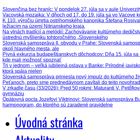
Slovenčina bez hraníc
: V pondelok 27. júla sa v aule Univerz
Vacovská mozaika
: V dňoch od 17. do 19. júla sa vo Vacove k
K 110. výročiu úmrtia ostrihomského kanonika Štefana Rosiva
ležiacim na území Nitrianskeho kraja,
Na vlnách tradícií a melódií
: Zachovávanie kultúrneho dedičstva
ústrednú myšlienku tohtoročného „Slovenského
Slovenská samospráva II. obvodu v Prahe
: Slovenská samospr
okolí hlavného mesta, ale
Pivná exkurzia budapeštianskych dôchodcov
: Dňa 15. júla s
kde mali možnosť spoznať
Tri v jednom – veľká jubilejná oslava v Banke
: Prírodné javis
ktorá spája nielen
Slovenská samospráva priniesla nový impulz do kultúrneho ži
Peťanoch, preto sme prednedávnom zavítali do tejto novohrad
V zrkadle času (33/2026)
: Pred 50 rokmi: Maturanti V. Petőfi
gymnáziu
Opätovná pocta Jozefovi Viktrinovi
: Slovenská samospráva Bud
harmonogram, do ktorého sú zaradené pravidelne
Úvodná stránka