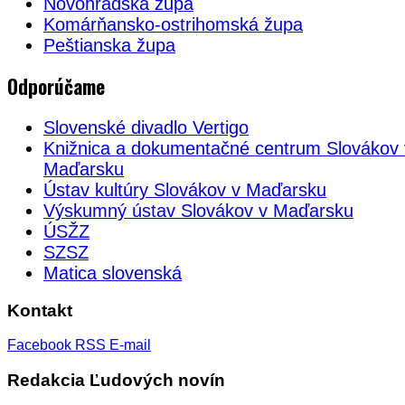
Novohradská župa
Komárňansko-ostrihomská župa
Peštianska župa
Odporúčame
Slovenské divadlo Vertigo
Knižnica a dokumentačné centrum Slovákov 
Maďarsku
Ústav kultúry Slovákov v Maďarsku
Výskumný ústav Slovákov v Maďarsku
ÚSŽZ
SZSZ
Matica slovenská
Kontakt
Facebook
RSS
E-mail
Redakcia Ľudových novín