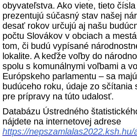
obyvateľstva. Ako viete, tieto čísl
prezentujú súčasný stav našej nár
desať rokov určujú aj našu budúcn
počtu Slovákov v obciach a mestá
tom, či budú vypísané národnostn
lokalite. A keďže voľby do národ
spolu s komunálnymi voľbami a v
Európskeho parlamentu – sa majú 
budúceho roku, údaje zo sčítania 
pre prípravy na túto udalosť.
Databázu Ústredného štatistické
nájdete na internetovej adrese
https://nepszamlalas2022.ksh.hu/