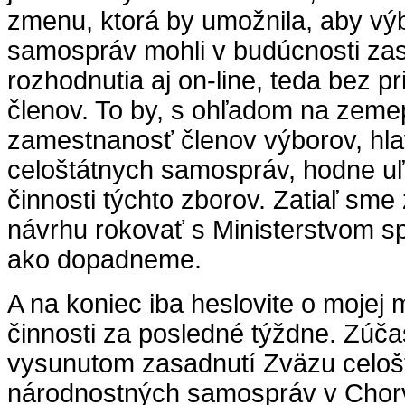
zmenu, ktorá by umožnila, aby vý
samospráv mohli v budúcnosti zas
rozhodnutia aj on-line, teda bez p
členov. To by, s ohľadom na zemep
zamestnanosť členov výborov, hla
celoštátnych samospráv, hodne uľ
činnosti týchto zborov. Zatiaľ sme
návrhu rokovať s Ministerstvom sp
ako dopadneme.
A na koniec iba heslovite o mojej
činnosti za posledné týždne. Zúča
vysunutom zasadnutí Zväzu celoš
národnostných samospráv v Chorv