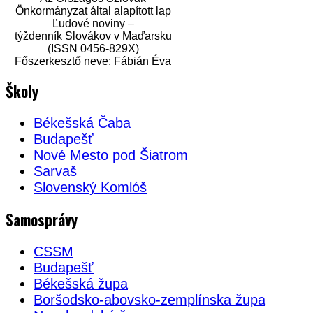
Önkormányzat által alapított lap
Ľudové noviny –
týždenník Slovákov v Maďarsku
(ISSN 0456-829X)
Főszerkesztő neve: Fábián Éva
Školy
Békešská Čaba
Budapešť
Nové Mesto pod Šiatrom
Sarvaš
Slovenský Komlóš
Samosprávy
CSSM
Budapešť
Békešská župa
Boršodsko-abovsko-zemplínska župa