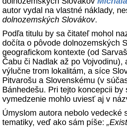
dolnozemských Slovákov
Michal
autor vydal na vlastné náklady, n
dolnozemských Slovákov
.
Podľa titulu by sa čitateľ mohol na
dočíta o pôvode dolnozemských S
geografickom kontexte (od Sarva
Čabu či Nadlak až po Vojvodinu), 
výlučne trom lokalitám, a síce S
Pitvarošu a Slovenskému (v súča
Bánhedešu. Pri tejto koncepcii b
vymedzenie mohlo uviesť aj v náz
Úmyslom autora nebolo vedecké s
tematiky, veď ako sám píše:
„Exis