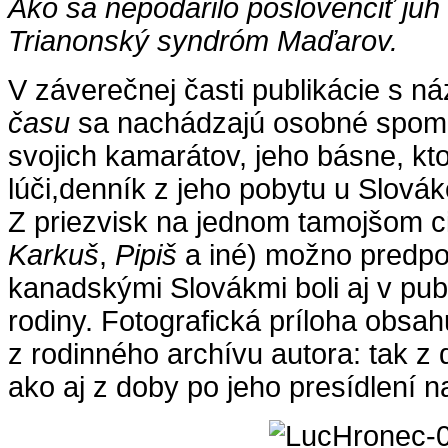
Ako sa nepodarilo poslovenčiť ju
Trianonský syndróm Maďarov.
V záverečnej časti publikácie s 
času
sa nachádzajú osobné spomi
svojich kamarátov, jeho básne, kto
lúči,denník z jeho pobytu u Slová
Z priezvisk na jednom tamojšom ci
Karkuš
,
Pipiš
a iné) možno predpo
kanadskými Slovákmi boli aj v pub
rodiny. Fotografická príloha obsah
z rodinného archívu autora: tak z 
ako aj z doby po jeho presídlení 