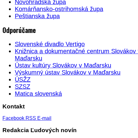
Novohradská župa
Komárňansko-ostrihomská župa
Peštianska župa
Odporúčame
Slovenské divadlo Vertigo
Knižnica a dokumentačné centrum Slovákov 
Maďarsku
Ústav kultúry Slovákov v Maďarsku
Výskumný ústav Slovákov v Maďarsku
ÚSŽZ
SZSZ
Matica slovenská
Kontakt
Facebook
RSS
E-mail
Redakcia Ľudových novín