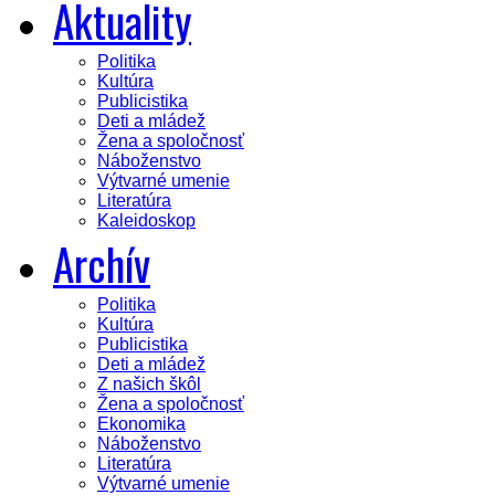
Aktuality
Politika
Kultúra
Publicistika
Deti a mládež
Žena a spoločnosť
Náboženstvo
Výtvarné umenie
Literatúra
Kaleidoskop
Archív
Politika
Kultúra
Publicistika
Deti a mládež
Z našich škôl
Žena a spoločnosť
Ekonomika
Náboženstvo
Literatúra
Výtvarné umenie