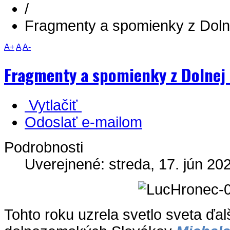
/
Fragmenty a spomienky z Dol
A+
A
A-
Fragmenty a spomienky z Dolnej
Vytlačiť
Odoslať e-mailom
Podrobnosti
Uverejnené: streda, 17. jún 20
Tohto roku uzrela svetlo sveta ďal