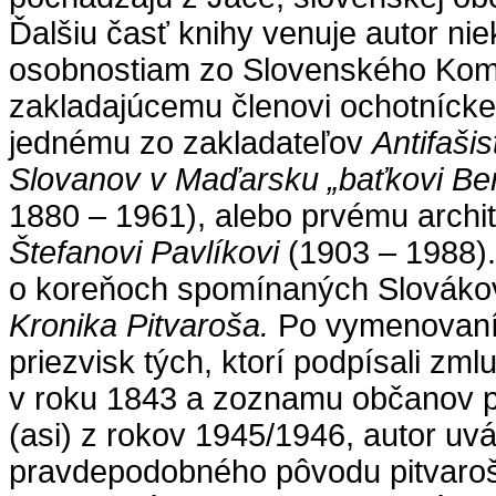
Ďalšiu časť knihy venuje autor 
osobnostiam zo Slovenského Koml
zakladajúcemu členovi ochotnícke
jednému zo zakladateľov
Antifašis
Slovanov v Maďarsku
„baťkovi Be
1880 – 1961), alebo prvému archi
Štefanovi Pavlíkovi
(1903 – 1988).
o koreňoch spomínaných Slovákov
Kronika Pitvaroša.
Po vymenovaní 
priezvisk tých, ktorí podpísali zml
v roku 1843 a zoznamu občanov p
(asi) z rokov 1945/1946, autor uvá
pravdepodobného pôvodu pitvaroš