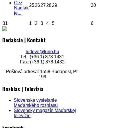
Cez
25
26
27
28
29
30
Nadlak
je...
31
1
2
3
4
5
6
Redakcia | Kontakt
ludove@luno.hu
Tel.: (+36 1) 878 1431
Fax: (+36 1) 878 1432
Poštová adresa: 1558 Budapest, Pf.
199
Rozhlas | Televízia
Slovenské vysielanie
Maďarského rozhlasu
Slovenský magazín Maďarskej
televízie
Facebook