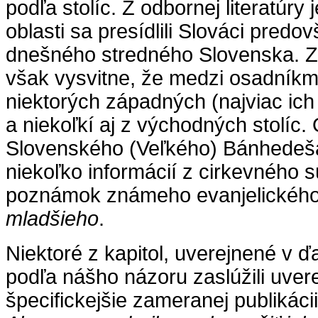
podľa stolíc. Z odbornej literatúry 
oblasti sa presídlili Slováci pred
dnešného stredného Slovenska. Z
však vysvitne, že medzi osadníkmi 
niektorých západných (najviac ich
a niekoľkí aj z východných stolíc.
Slovenského (Veľkého) Bánhedeš
niekoľko informácií z cirkevného 
poznámok známeho evanjelického
mladšieho
.
Niektoré z kapitol, uverejnené v ďal
podľa nášho názoru zaslúžili uver
špecifickejšie zameranej publikáci