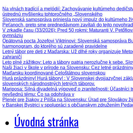
Na vlnách tradícií a melódií
: Zachovávanie kultúrneho dedičstva
ústrednú myšlienku tohtoročného „Slovenského
Slovenská samospráva priniesla nový impulz do kultúrneho ži
Peťanoch, preto sme prednedávnom zavítali do tejto novohrad
V zrkadle času (33/2026)
: Pred 50 rokmi: Maturanti V. Petőfi
gymnáziu
Opätovná pocta Jozefovi Viktrinovi
: Slovenská samospráva Bud
harmonogram, do ktorého sú zaradené pravidelne
Letný tábor pre deti z Maďarska
: Už dlhé roky organizuje Meto
zahraničí
Leto plné zážitkov
: Leto a tábory patria nerozlučne k sebe. Sl
Naši žiaci v škole v prírode na Slovensku
: Cez letné prázdnin
Maďarsku koordinované Celoštátnou slovenskou
Hurá prázdniny! Hurá tábory!
: V Slovenskej dvojjazyčnej zák
slovenských národnostných letných táborov.
Mariposa: Silná divadelná výpoveď o zraniteľnosti
: Účastníci 
nevšednú tému: Čo sa odohráva v
Plenér pre žiakov z Pilíša na Slovensku
: Úrad pre Slovákov ži
v Banskej Bystrici v spolupráci s občianskym združením Ped
Úvodná stránka