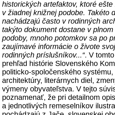
historických artefaktov, ktoré ešte
v žiadnej knižnej podobe. Takéto
nachádzajú často v rodinných arc
takýto dokument dostane v plnom 
podoby, mnoho potomkov sa po pr
zaujímavé informácie o živote svo
rodinných príslušníkov...“
. V tomt
prehľad histórie Slovenského Komló
politicko-spoločenského systému, 
architektúry, literárnych diel, zme
výmeny obyvateľstva. V tejto súvis
poznamenať, že pri detailnom opi
a jednotlivých remeselníkov ilustra
pochádzajú z Jače, slovenskej obc