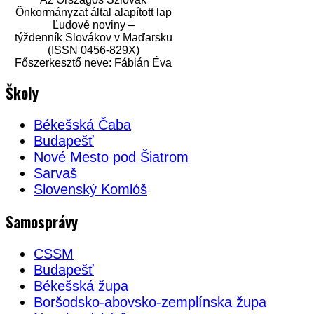
Önkormányzat által alapított lap
Ľudové noviny –
týždenník Slovákov v Maďarsku
(ISSN 0456-829X)
Főszerkesztő neve: Fábián Éva
Školy
Békešská Čaba
Budapešť
Nové Mesto pod Šiatrom
Sarvaš
Slovenský Komlóš
Samosprávy
CSSM
Budapešť
Békešská župa
Boršodsko-abovsko-zemplínska župa