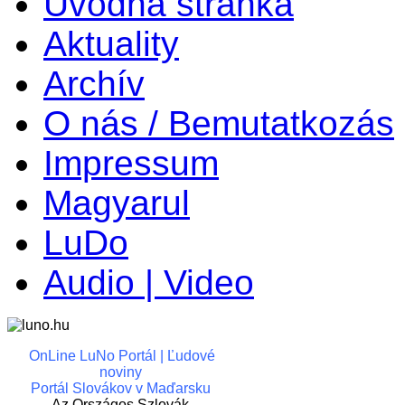
Úvodná stránka
Aktuality
Archív
O nás / Bemutatkozás
Impressum
Magyarul
LuDo
Audio | Video
OnLine LuNo Portál | Ľudové
noviny
Portál Slovákov v Maďarsku
Az Országos Szlovák