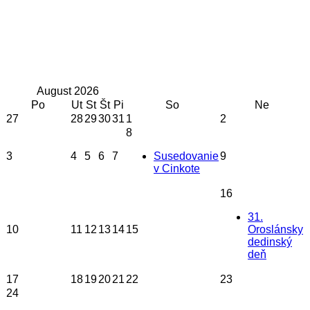
August
2026
Po
Ut
St
Št
Pi
So
Ne
27
28
29
30
31
1
2
8
3
4
5
6
7
Susedovanie
9
v Cinkote
16
31.
10
11
12
13
14
15
Oroslánsky
dedinský
deň
17
18
19
20
21
22
23
24