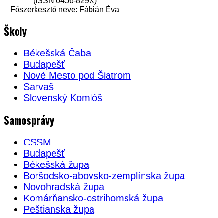
(ISSN 0456-829X)
Főszerkesztő neve: Fábián Éva
Školy
Békešská Čaba
Budapešť
Nové Mesto pod Šiatrom
Sarvaš
Slovenský Komlóš
Samosprávy
CSSM
Budapešť
Békešská župa
Boršodsko-abovsko-zemplínska župa
Novohradská župa
Komárňansko-ostrihomská župa
Peštianska župa