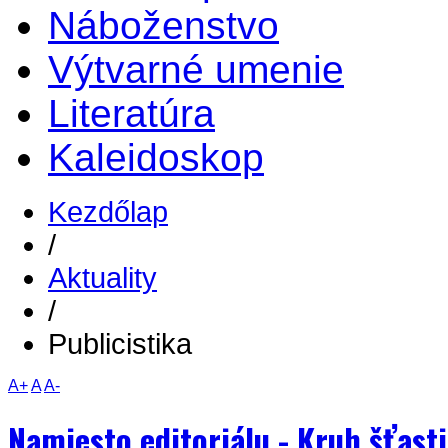
Náboženstvo
Výtvarné umenie
Literatúra
Kaleidoskop
Kezdőlap
/
Aktuality
/
Publicistika
A+
A
A-
Namiesto editoriálu - Kruh šťast