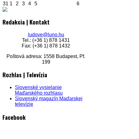
31
1
2
3
4
5
6
Redakcia | Kontakt
ludove@luno.hu
Tel.: (+36 1) 878 1431
Fax: (+36 1) 878 1432
Poštová adresa: 1558 Budapest, Pf.
199
Rozhlas | Televízia
Slovenské vysielanie
Maďarského rozhlasu
Slovenský magazín Maďarskej
televízie
Facebook