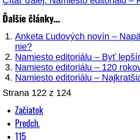
Čítať ďalej: Namiesto editoriálu 
Ďalšie články...
Anketa Ľudových novín – Napät
nie?
Namiesto editoriálu – Byť lepš
Namiesto editoriálu – 120 roko
Namiesto editoriálu – Najkratši
Strana 122 z 124
Začiatok
Predch.
115