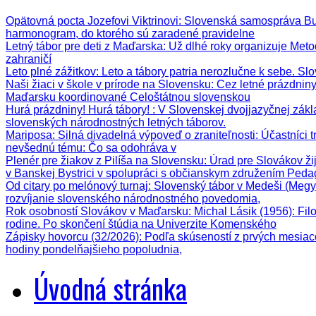
Opätovná pocta Jozefovi Viktrinovi
: Slovenská samospráva Bud
harmonogram, do ktorého sú zaradené pravidelne
Letný tábor pre deti z Maďarska
: Už dlhé roky organizuje Meto
zahraničí
Leto plné zážitkov
: Leto a tábory patria nerozlučne k sebe. Sl
Naši žiaci v škole v prírode na Slovensku
: Cez letné prázdnin
Maďarsku koordinované Celoštátnou slovenskou
Hurá prázdniny! Hurá tábory!
: V Slovenskej dvojjazyčnej zák
slovenských národnostných letných táborov.
Mariposa: Silná divadelná výpoveď o zraniteľnosti
: Účastníci 
nevšednú tému: Čo sa odohráva v
Plenér pre žiakov z Pilíša na Slovensku
: Úrad pre Slovákov ži
v Banskej Bystrici v spolupráci s občianskym združením Ped
Od citary po melónový turnaj
: Slovenský tábor v Medeši (Megy
rozvíjanie slovenského národnostného povedomia,
Rok osobností Slovákov v Maďarsku: Michal Lásik (1956)
: Fi
rodine. Po skončení štúdia na Univerzite Komenského
Zápisky hovorcu (32/2026)
: Podľa skúseností z prvých mesiac
hodiny pondelňajšieho popoludnia,
Úvodná stránka