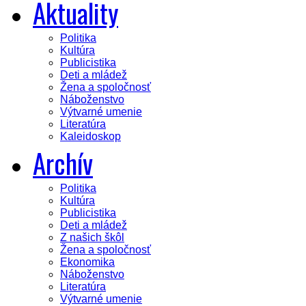
Aktuality
Politika
Kultúra
Publicistika
Deti a mládež
Žena a spoločnosť
Náboženstvo
Výtvarné umenie
Literatúra
Kaleidoskop
Archív
Politika
Kultúra
Publicistika
Deti a mládež
Z našich škôl
Žena a spoločnosť
Ekonomika
Náboženstvo
Literatúra
Výtvarné umenie